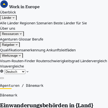
Work in Europe
Überblick
Länder
Alle Länder
Regionen
Szenarien
Beste Länder für Sie
Über uns
Ressourcen
Agenturen
Glossar
Berufe
Ratgeber
Qualifikationsanerkennung
Ankunftsleitfäden
Werkzeuge
Visum-Routen-Finder
Routenschwierigkeitsgrad
Ländervergleich
Visavergleiche
Überblick
Agenturen
/
Dänemark
Länder
Dänemark
Alle Länder
Regionen
Einwanderungsbehörden in {Land}
Szenarien