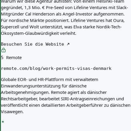
Warum wir diese Agentur auflisten:
Von einem Helsinki-Team
gegründet, 1,3 Mio. € Pre-Seed von Lifeline Ventures mit Slack-
Mitgründer Cal Henderson als Angel-Investor aufgenommen.
Für nordische Märkte positioniert. Lifeline Ventures hat Oura,
Supercell und Wolt unterstützt, was Elva starke Nordik-Tech-
Ökosystem-Glaubwürdigkeit verleiht.
Besuchen Sie die Website
Remote
5
remote.com/blog/work-permits-visas-denmark
Globale EOR- und HR-Plattform mit verwaltetem
Einwanderungsunterstützung für dänische
Arbeitsgenehmigungen. Remote agiert als dänischer
Rechtsarbeitgeber, bearbeitet SIRI-Antragseinreichungen und
veröffentlicht einen detaillierten Arbeitgeberführer zu dänischen
Visawegen.