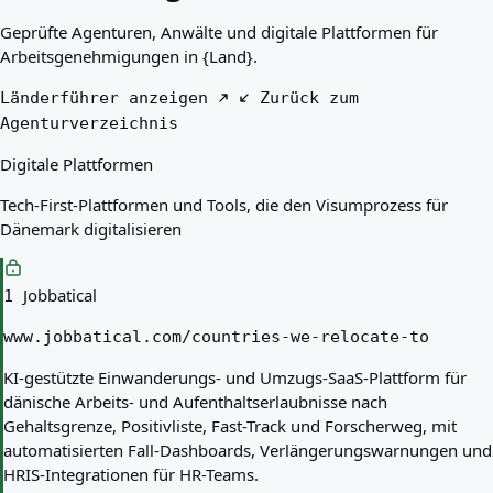
Beste Länder für Sie
Geprüfte Agenturen, Anwälte und digitale Plattformen für
Über uns
Arbeitsgenehmigungen in {Land}.
Ressourcen
Agenturen
Länderführer anzeigen
Zurück zum
Glossar
Agenturverzeichnis
Berufe
Digitale Plattformen
Ratgeber
Qualifikationsanerkennung
Tech-First-Plattformen und Tools, die den Visumprozess für
Ankunftsleitfäden
Dänemark digitalisieren
Werkzeuge
Visum-Routen-Finder
Routenschwierigkeitsgrad
Jobbatical
1
Ländervergleich
Visavergleiche
www.jobbatical.com/countries-we-relocate-to
KI-gestützte Einwanderungs- und Umzugs-SaaS-Plattform für
dänische Arbeits- und Aufenthaltserlaubnisse nach
Gehaltsgrenze, Positivliste, Fast-Track und Forscher­weg, mit
automatisierten Fall-Dashboards, Verlängerungswarnungen und
HRIS-Integrationen für HR-Teams.