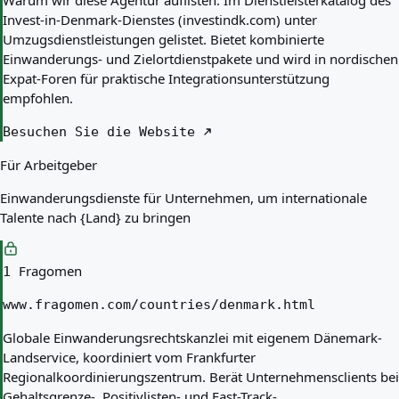
Warum wir diese Agentur auflisten:
Im Dienstleisterkatalog des
Invest-in-Denmark-Dienstes (investindk.com) unter
Umzugsdienstleistungen gelistet. Bietet kombinierte
Einwanderungs- und Zielortdienstpakete und wird in nordischen
Expat-Foren für praktische Integrationsunterstützung
empfohlen.
Besuchen Sie die Website
Für Arbeitgeber
Einwanderungsdienste für Unternehmen, um internationale
Talente nach {Land} zu bringen
Fragomen
1
www.fragomen.com/countries/denmark.html
Globale Einwanderungsrechtskanzlei mit eigenem Dänemark-
Landservice, koordiniert vom Frankfurter
Regionalkoordinierungszentrum. Berät Unternehmensclients bei
Gehaltsgrenze-, Positivlisten- und Fast-Track-