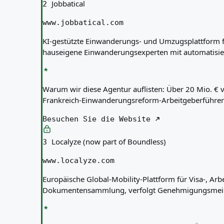
Jobbatical
2
www.jobbatical.com
KI-gestützte Einwanderungs- und Umzugsplattform f
hauseigene Einwanderungsexperten mit automatisi
Warum wir diese Agentur auflisten:
Über 20 Mio. € 
Frankreich-Einwanderungsreform-Arbeitgeberführer u
Besuchen Sie die Website
Localyze (now part of Boundless)
3
www.localyze.com
Europäische Global-Mobility-Plattform für Visa-, 
Dokumentensammlung, verfolgt Genehmigungsmeilen