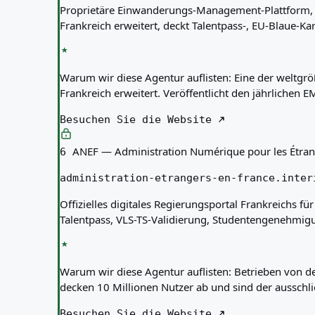
Proprietäre Einwanderungs-Management-Plattform, di
Frankreich erweitert, deckt Talentpass-, EU-Blaue
Warum wir diese Agentur auflisten:
Eine der weltgr
Frankreich erweitert. Veröffentlicht den jährlichen 
Besuchen Sie die Website
ANEF — Administration Numérique pour les Étran
6
administration-etrangers-en-france.inter
Offizielles digitales Regierungsportal Frankreichs f
Talentpass, VLS-TS-Validierung, Studentengenehmig
Warum wir diese Agentur auflisten:
Betrieben von de
decken 10 Millionen Nutzer ab und sind der ausschlie
Besuchen Sie die Website