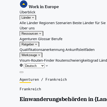
Work in Europe
Überblick
Länder
Alle Länder
Regionen
Szenarien
Beste Länder für Sie
Über uns
Ressourcen
Agenturen
Glossar
Berufe
Ratgeber
Qualifikationsanerkennung
Ankunftsleitfäden
Werkzeuge
Visum-Routen-Finder
Routenschwierigkeitsgrad
Länd
Überblick
Agenturen
/
Frankreich
Länder
Frankreich
Alle Länder
Regionen
Einwanderungsbehörden in {Lan
Szenarien
Beste Länder für Sie