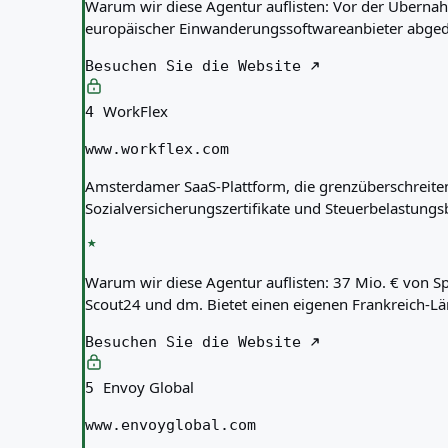
Warum wir diese Agentur auflisten:
Vor der Übernah
europäischer Einwanderungssoftwareanbieter abgedec
Besuchen Sie die Website
WorkFlex
4
www.workflex.com
Amsterdamer SaaS-Plattform, die grenzüberschreite
Sozialversicherungszertifikate und Steuerbelastung
Warum wir diese Agentur auflisten:
37 Mio. € von S
Scout24 und dm. Bietet einen eigenen Frankreich-Lä
Besuchen Sie die Website
Envoy Global
5
www.envoyglobal.com