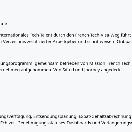
nce
internationales Tech-Talent durch den French-Tech-Visa-Weg führt
erzeichnis zertifizierter Arbeitgeber und schrittweisem Onboar
ierungsprogramm, gemeinsam betrieben von Mission French Tech u
nternehmen aufgenommen. Von Sifted und Joorney abgedeckt.
erungsverfolgung, Entsendungsplanung, Expat-Gehaltsabrechnun
et Echtzeit-Genehmigungsstatuses-Dashboards und Verlängerung