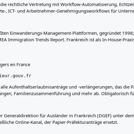
e rechtliche Vertretung mit Workflow-Automatisierung, Echtzeit
-Karte-, ICT- und Arbeitnehmer-Genehmigungsworkflows für Unte
ößten Einwanderungs-Management-Plattformen, gegründet 1998; 
EMEA Immigration Trends Report. Frankreich ist als In-House-Praxi
gers en France
ieur.gouv.fr
ür alle Aufenthaltserlaubnisanträge und -verlängerungen, das die 
ungen, Familienzusammenführung und mehr ab. Obligatorisch für
r Generaldirektion für Ausländer in Frankreich (DGEF) unter dem
ßliche Online-Kanal, der Papier-Präfekturanträge ersetzt.