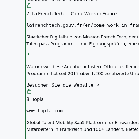
La French Tech — Come Work in France
7
lafrenchtech.gouv.fr/en/come-work-in-fra
Staatlicher Digitalhub von Mission French Tech, der 
Talentpass-Programm — mit Eignungsprüfern, einem V
Warum wir diese Agentur auflisten:
Offizielles Reg
Programm hat seit 2017 über 1.200 zertifizierte U
Besuchen Sie die Website
Topia
8
www.topia.com
Global Talent Mobility SaaS-Plattform für Einwand
Mitarbeitern in Frankreich und 100+ Ländern. Biet