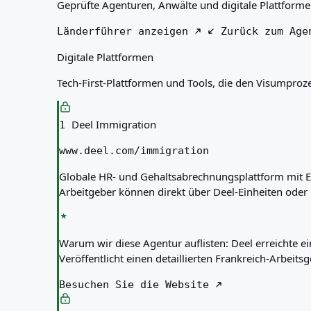
Geprüfte Agenturen, Anwälte und digitale Plattform
Über uns
Ressourcen
Länderführer anzeigen
Zurück zum Age
Agenturen
Digitale Plattformen
Glossar
Berufe
Tech-First-Plattformen und Tools, die den Visumprozes
Ratgeber
Qualifikationsanerkennung
Ankunftsleitfäden
Deel Immigration
1
Werkzeuge
www.deel.com/immigration
Visum-Routen-Finder
Routenschwierigkeitsgrad
Globale HR- und Gehaltsabrechnungsplattform mit E
Ländervergleich
Arbeitgeber können direkt über Deel-Einheiten od
Visavergleiche
Warum wir diese Agentur auflisten:
Deel erreichte e
Veröffentlicht einen detaillierten Frankreich-Arbei
Besuchen Sie die Website