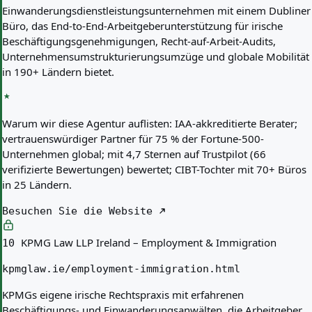
Einwanderungsdienstleistungsunternehmen mit einem Dubliner
Büro, das End-to-End-Arbeitgeberunterstützung für irische
Beschäftigungsgenehmigungen, Recht-auf-Arbeit-Audits,
Unternehmensumstrukturierungsumzüge und globale Mobilität
in 190+ Ländern bietet.
Warum wir diese Agentur auflisten:
IAA-akkreditierte Berater;
vertrauenswürdiger Partner für 75 % der Fortune-500-
Unternehmen global; mit 4,7 Sternen auf Trustpilot (66
verifizierte Bewertungen) bewertet; CIBT-Tochter mit 70+ Büros
in 25 Ländern.
Besuchen Sie die Website
KPMG Law LLP Ireland – Employment & Immigration
10
kpmglaw.ie/employment-immigration.html
KPMGs eigene irische Rechtspraxis mit erfahrenen
Beschäftigungs- und Einwanderungsanwälten, die Arbeitgeber