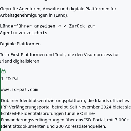
Beste Länder für Sie
Geprüfte Agenturen, Anwälte und digitale Plattformen für
Über uns
Arbeitsgenehmigungen in {Land}.
Ressourcen
Agenturen
Länderführer anzeigen
Zurück zum
Glossar
Agenturverzeichnis
Berufe
Digitale Plattformen
Ratgeber
Qualifikationsanerkennung
Tech-First-Plattformen und Tools, die den Visumprozess für
Ankunftsleitfäden
Irland digitalisieren
Werkzeuge
Visum-Routen-Finder
Routenschwierigkeitsgrad
ID-Pal
1
Ländervergleich
Visavergleiche
www.id-pal.com
Dubliner Identitätsverifizierungsplattform, die Irlands offizielles
IRP-Verlängerungsportal betreibt. Seit November 2024 bietet sie
Echtzeit-KI-Identitätsprüfungen für alle Online-
Einwanderungsverlängerungen über das ISD-Portal, mit 7.000+
Identitätsdokumenten und 200 Adressdatenquellen.