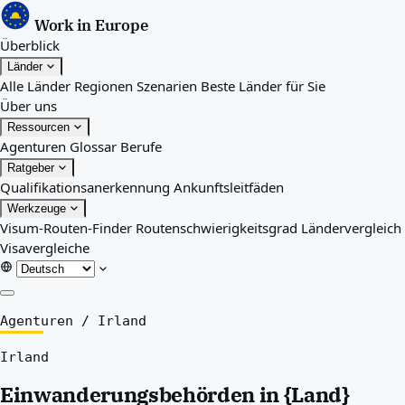
Work in Europe
Überblick
Länder
Alle Länder
Regionen
Szenarien
Beste Länder für Sie
Über uns
Ressourcen
Agenturen
Glossar
Berufe
Ratgeber
Qualifikationsanerkennung
Ankunftsleitfäden
Werkzeuge
Visum-Routen-Finder
Routenschwierigkeitsgrad
Ländervergleich
Visavergleiche
Überblick
Agenturen
/
Irland
Länder
Irland
Alle Länder
Regionen
Einwanderungsbehörden in {Land}
Szenarien