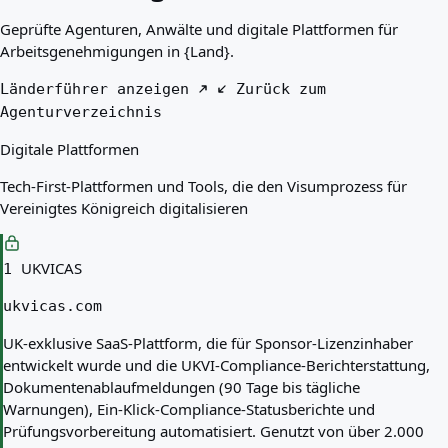
Beste Länder für Sie
Geprüfte Agenturen, Anwälte und digitale Plattformen für
Über uns
Arbeitsgenehmigungen in {Land}.
Ressourcen
Agenturen
Länderführer anzeigen
Zurück zum
Glossar
Agenturverzeichnis
Berufe
Digitale Plattformen
Ratgeber
Qualifikationsanerkennung
Tech-First-Plattformen und Tools, die den Visumprozess für
Ankunftsleitfäden
Vereinigtes Königreich digitalisieren
Werkzeuge
Visum-Routen-Finder
Routenschwierigkeitsgrad
UKVICAS
1
Ländervergleich
Visavergleiche
ukvicas.com
UK-exklusive SaaS-Plattform, die für Sponsor-Lizenzinhaber
entwickelt wurde und die UKVI-Compliance-Berichterstattung,
Dokumentenablaufmeldungen (90 Tage bis tägliche
Warnungen), Ein-Klick-Compliance-Statusberichte und
Prüfungsvorbereitung automatisiert. Genutzt von über 2.000