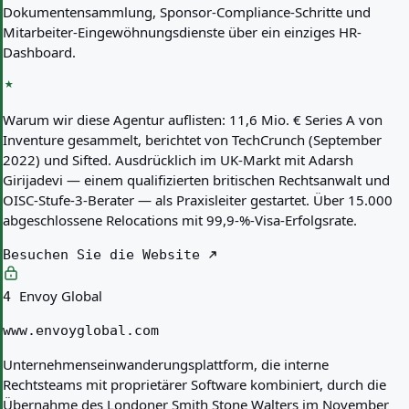
Dokumentensammlung, Sponsor-Compliance-Schritte und
Mitarbeiter-Eingewöhnungsdienste über ein einziges HR-
Dashboard.
Warum wir diese Agentur auflisten:
11,6 Mio. € Series A von
Inventure gesammelt, berichtet von TechCrunch (September
2022) und Sifted. Ausdrücklich im UK-Markt mit Adarsh
Girijadevi — einem qualifizierten britischen Rechtsanwalt und
OISC-Stufe-3-Berater — als Praxisleiter gestartet. Über 15.000
abgeschlossene Relocations mit 99,9-%-Visa-Erfolgsrate.
Besuchen Sie die Website
Envoy Global
4
www.envoyglobal.com
Unternehmenseinwanderungsplattform, die interne
Rechtsteams mit proprietärer Software kombiniert, durch die
Übernahme des Londoner Smith Stone Walters im November