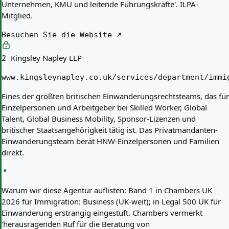
Unternehmen, KMU und leitende Führungskräfte'. ILPA-
Mitglied.
Besuchen Sie die Website
Kingsley Napley LLP
2
www.kingsleynapley.co.uk/services/department/immi
Eines der größten britischen Einwanderungsrechtsteams, das für
Einzelpersonen und Arbeitgeber bei Skilled Worker, Global
Talent, Global Business Mobility, Sponsor-Lizenzen und
britischer Staatsangehörigkeit tätig ist. Das Privatmandanten-
Einwanderungsteam berät HNW-Einzelpersonen und Familien
direkt.
Warum wir diese Agentur auflisten:
Band 1 in Chambers UK
2026 für Immigration: Business (UK-weit); in Legal 500 UK für
Einwanderung erstrangig eingestuft. Chambers vermerkt
'herausragenden Ruf für die Beratung von