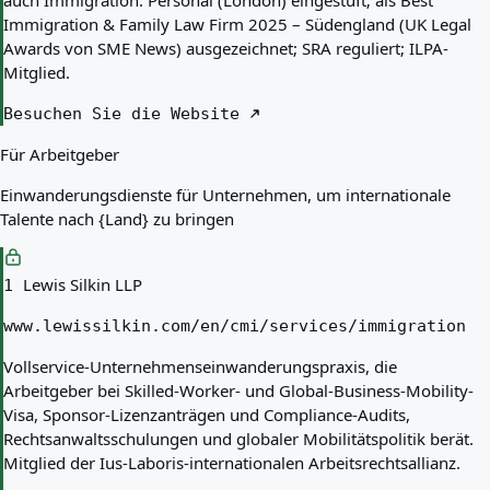
auch Immigration: Personal (London) eingestuft; als Best
Immigration & Family Law Firm 2025 – Südengland (UK Legal
Awards von SME News) ausgezeichnet; SRA reguliert; ILPA-
Mitglied.
Besuchen Sie die Website
Für Arbeitgeber
Einwanderungsdienste für Unternehmen, um internationale
Talente nach {Land} zu bringen
Lewis Silkin LLP
1
www.lewissilkin.com/en/cmi/services/immigration
Vollservice-Unternehmenseinwanderungspraxis, die
Arbeitgeber bei Skilled-Worker- und Global-Business-Mobility-
Visa, Sponsor-Lizenzanträgen und Compliance-Audits,
Rechtsanwaltsschulungen und globaler Mobilitätspolitik berät.
Mitglied der Ius-Laboris-internationalen Arbeitsrechtsallianz.