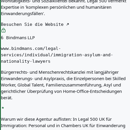
Wohltätigkeits- und Sozialklientel bekannt. Legal 500 vermerkt
Expertise in 'komplexen persönlichen und humanitären
Einwanderungsfällen'.
Besuchen Sie die Website
Bindmans LLP
6
www.bindmans.com/legal-
services/individual/immigration-asylum-and-
nationality-lawyers
Bürgerrechts- und Menschenrechtskanzlei mit langjähriger
Einwanderungs- und Asylpraxis, die Einzelpersonen bei Skilled
Worker, Global Talent, Familienzusammenführung, Asyl und
gerichtlicher Überprüfung von Home-Office-Entscheidungen
berät.
Warum wir diese Agentur auflisten:
In Legal 500 UK für
Immigration: Personal und in Chambers UK für Einwanderung