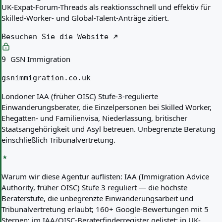
UK-Expat-Forum-Threads als reaktionsschnell und effektiv für
Skilled-Worker- und Global-Talent-Anträge zitiert.
Besuchen Sie die Website
GSN Immigration
9
gsnimmigration.co.uk
Londoner IAA (früher OISC) Stufe-3-regulierte
Einwanderungsberater, die Einzelpersonen bei Skilled Worker,
Ehegatten- und Familienvisa, Niederlassung, britischer
Staatsangehörigkeit und Asyl betreuen. Unbegrenzte Beratung
einschließlich Tribunalvertretung.
Warum wir diese Agentur auflisten:
IAA (Immigration Advice
Authority, früher OISC) Stufe 3 reguliert — die höchste
Beraterstufe, die unbegrenzte Einwanderungsarbeit und
Tribunalvertretung erlaubt; 160+ Google-Bewertungen mit 5
Sternen; im IAA/OISC-Beraterfinderregister gelistet; in UK-