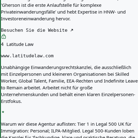
'Gherson ist die erste Anlaufstelle für komplexe
Privateinwanderungsfälle' und hebt Expertise in HNW- und
Investoreneinwanderung hervor.
Besuchen Sie die Website
Latitude Law
4
www.latitudelaw.com
Unabhängige Einwanderungsrechtskanzlei, die ausschließlich
mit Einzelpersonen und kleineren Organisationen bei Skilled
Worker, Global Talent, Familie, EEA-Rechten und Indefinite Leave
to Remain arbeitet. Arbeitet nicht für große
Unternehmenskunden und behält einen klaren Einzelpersonen-
Erstfokus.
Warum wir diese Agentur auflisten:
Tier 1 in Legal 500 UK für
Immigration: Personal; ILPA-Mitglied. Legal 500-Kunden loben
die Kanzlei für 'fachkundige, klare und praktische Beratung, die