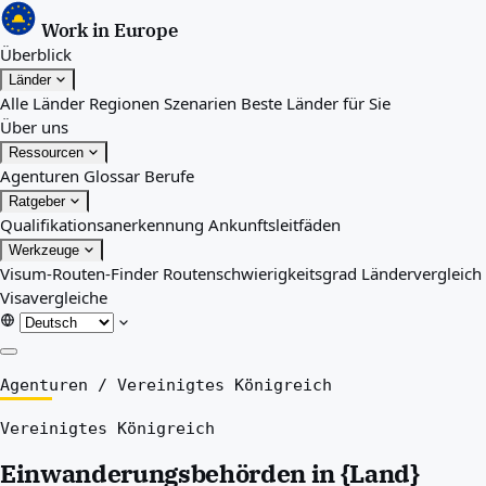
Work in Europe
Überblick
Länder
Alle Länder
Regionen
Szenarien
Beste Länder für Sie
Über uns
Ressourcen
Agenturen
Glossar
Berufe
Ratgeber
Qualifikationsanerkennung
Ankunftsleitfäden
Werkzeuge
Visum-Routen-Finder
Routenschwierigkeitsgrad
Ländervergleich
Visavergleiche
Überblick
Agenturen
/
Vereinigtes Königreich
Länder
Vereinigtes Königreich
Alle Länder
Regionen
Einwanderungsbehörden in {Land}
Szenarien