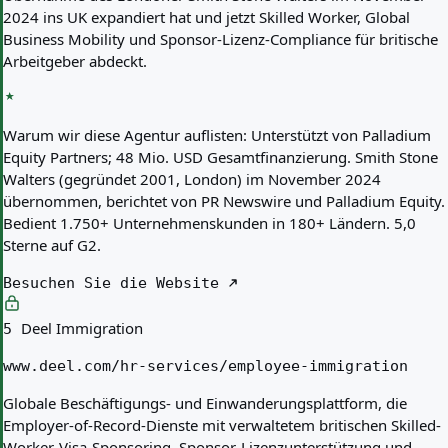
2024 ins UK expandiert hat und jetzt Skilled Worker, Global
Business Mobility und Sponsor-Lizenz-Compliance für britische
Arbeitgeber abdeckt.
Warum wir diese Agentur auflisten:
Unterstützt von Palladium
Equity Partners; 48 Mio. USD Gesamtfinanzierung. Smith Stone
Walters (gegründet 2001, London) im November 2024
übernommen, berichtet von PR Newswire und Palladium Equity.
Bedient 1.750+ Unternehmenskunden in 180+ Ländern. 5,0
Sterne auf G2.
Besuchen Sie die Website
Deel Immigration
5
www.deel.com/hr-services/employee-immigration
Globale Beschäftigungs- und Einwanderungsplattform, die
Employer-of-Record-Dienste mit verwaltetem britischen Skilled-
Worker-Visa-Sponsoring, Sponsor-Lizenzunterstützung und