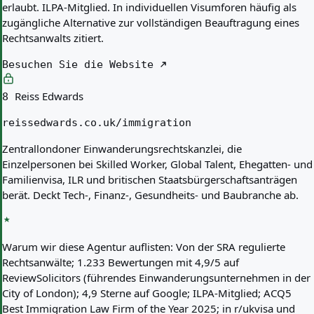
erlaubt. ILPA-Mitglied. In individuellen Visumforen häufig als
zugängliche Alternative zur vollständigen Beauftragung eines
Rechtsanwalts zitiert.
Besuchen Sie die Website
Reiss Edwards
8
reissedwards.co.uk/immigration
Zentrallondoner Einwanderungsrechtskanzlei, die
Einzelpersonen bei Skilled Worker, Global Talent, Ehegatten- und
Familienvisa, ILR und britischen Staatsbürgerschaftsanträgen
berät. Deckt Tech-, Finanz-, Gesundheits- und Baubranche ab.
Warum wir diese Agentur auflisten:
Von der SRA regulierte
Rechtsanwälte; 1.233 Bewertungen mit 4,9/5 auf
ReviewSolicitors (führendes Einwanderungsunternehmen in der
City of London); 4,9 Sterne auf Google; ILPA-Mitglied; ACQ5
Best Immigration Law Firm of the Year 2025; in r/ukvisa und