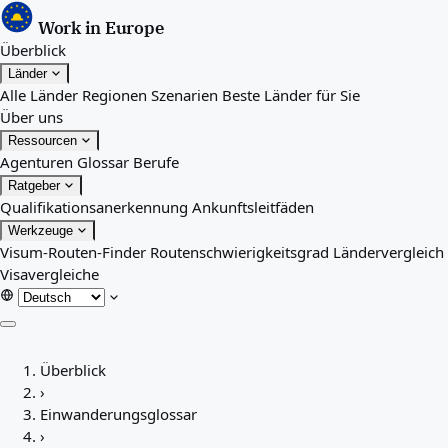
Work in Europe
Überblick
Länder
Alle Länder
Regionen
Szenarien
Beste Länder für Sie
Über uns
Ressourcen
Agenturen
Glossar
Berufe
Ratgeber
Qualifikationsanerkennung
Ankunftsleitfäden
Werkzeuge
Visum-Routen-Finder
Routenschwierigkeitsgrad
Ländervergleich
Visavergleiche
Überblick
Überblick
Länder
›
Alle Länder
Einwanderungsglossar
Regionen
›
Szenarien