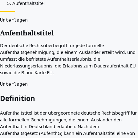
Aufenthaltstitel
Beste Länder für Sie
Über uns
Ressourcen
Unterlagen
Agenturen
Aufenthaltstitel
Glossar
Berufe
Der deutsche Rechtsüberbegriff für jede formelle
Ratgeber
Aufenthaltsgenehmigung, die einem Ausländer erteilt wird, und
Qualifikationsanerkennung
umfasst die befristete Aufenthaltserlaubnis, die
Ankunftsleitfäden
Niederlassungserlaubnis, die Erlaubnis zum Daueraufenthalt-EU
Werkzeuge
sowie die Blaue Karte EU.
Visum-Routen-Finder
Routenschwierigkeitsgrad
Unterlagen
Ländervergleich
Visavergleiche
Definition
Aufenthaltstitel ist der übergeordnete deutsche Rechtsbegriff für
alle formellen Genehmigungen, die einem Ausländer den
Aufenthalt in Deutschland erlauben. Nach dem
Aufenthaltsgesetz (AufenthG) kann ein Aufenthaltstitel eine von