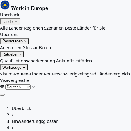
Work in Europe
Überblick
Länder
Alle Länder
Regionen
Szenarien
Beste Länder für Sie
Über uns
Ressourcen
Agenturen
Glossar
Berufe
Ratgeber
Qualifikationsanerkennung
Ankunftsleitfäden
Werkzeuge
Visum-Routen-Finder
Routenschwierigkeitsgrad
Ländervergleich
Visavergleiche
Überblick
Überblick
Länder
›
Alle Länder
Einwanderungsglossar
Regionen
›
Szenarien