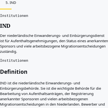
IND
Beste Länder für Sie
Über uns
Ressourcen
Institutionen
Agenturen
IND
Glossar
Berufe
Der niederländische Einwanderungs- und Einbürgerungsdienst
Ratgeber
ist für Aufenthaltsgenehmigungen, den Status eines anerkannten
Qualifikationsanerkennung
Sponsors und viele arbeitsbezogene Migrationsentscheidungen
Ankunftsleitfäden
zuständig.
Werkzeuge
Visum-Routen-Finder
Institutionen
Routenschwierigkeitsgrad
Ländervergleich
Definition
Visavergleiche
IND ist die niederländische Einwanderungs- und
Einbürgerungsbehörde. Sie ist die wichtigste Behörde für die
Bearbeitung von Aufenthaltsanträgen, der Registrierung
anerkannter Sponsoren und vielen arbeitsbezogenen
Migrationsentscheidungen in den Niederlanden. Bewerber und