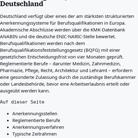
Deutschland
Beste Länder für Sie
Über uns
Deutschland verfügt über eines der am stärksten strukturierten
Ressourcen
Anerkennungssysteme für Berufsqualifikationen in Europa.
Agenturen
Akademische Abschlüsse werden über die KMK-Datenbank
Glossar
ANABIN und die deutsche ENIC-NARIC-Stelle bewertet.
Berufe
Berufsqualifikationen werden nach dem
Ratgeber
Berufsqualifikationsfeststellungsgesetz (BQFG) mit einer
Qualifikationsanerkennung
gesetzlichen Entscheidungsfrist von vier Monaten geprüft.
Ankunftsleitfäden
Reglementierte Berufe – darunter Medizin, Zahnmedizin,
Werkzeuge
Pharmazie, Pflege, Recht, Architektur und Lehramt – erfordern
Visum-Routen-Finder
eine gesonderte Zulassung durch die zuständige Berufskammer
Routenschwierigkeitsgrad
oder Landesbehörde, bevor eine Arbeitserlaubnis erteilt oder
Ländervergleich
ausgeübt werden kann.
Visavergleiche
Auf dieser Seite
Anerkennungsstellen
Reglementierte Berufe
Anerkennungsverfahren
Typische Zeitrahmen