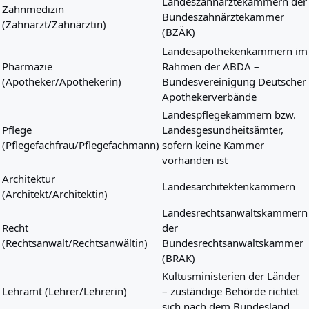
Landeszahnärztekammern der
Zahnmedizin
Bundeszahnärztekammer
(Zahnarzt/Zahnärztin)
(BZÄK)
Landesapothekenkammern im
Pharmazie
Rahmen der ABDA –
(Apotheker/Apothekerin)
Bundesvereinigung Deutscher
Apothekerverbände
Landespflegekammern bzw.
Pflege
Landesgesundheitsämter,
(Pflegefachfrau/Pflegefachmann)
sofern keine Kammer
vorhanden ist
Architektur
Landesarchitektenkammern
(Architekt/Architektin)
Landesrechtsanwaltskammern
Recht
der
(Rechtsanwalt/Rechtsanwältin)
Bundesrechtsanwaltskammer
(BRAK)
Kultusministerien der Länder
Lehramt (Lehrer/Lehrerin)
– zuständige Behörde richtet
sich nach dem Bundesland