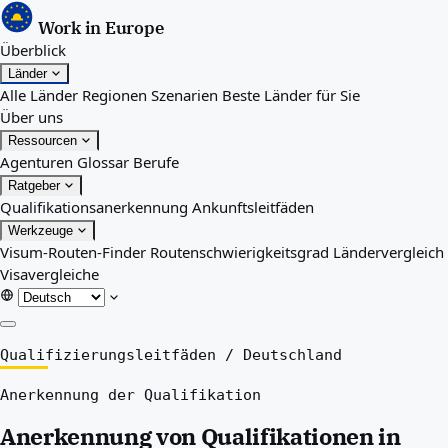
Work in Europe
Überblick
Länder
Alle Länder
Regionen
Szenarien
Beste Länder für Sie
Über uns
Ressourcen
Agenturen
Glossar
Berufe
Ratgeber
Qualifikationsanerkennung
Ankunftsleitfäden
Werkzeuge
Visum-Routen-Finder
Routenschwierigkeitsgrad
Ländervergleich
Visavergleiche
Überblick
Qualifizierungsleitfäden
/
Deutschland
Länder
Anerkennung der Qualifikation
Alle Länder
Regionen
Anerkennung von Qualifikationen in
Szenarien