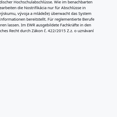
ändischer Hochschulabschlüsse. Wie im benachbarten
arbeiten die Nostrifikácia nur für Abschlüsse in
, výskumu, vývoja a mládeže) überwacht das System
ormationen bereitstellt. Für reglementierte Berufe
eren lassen. Im EWR ausgebildete Fachkräfte in den
ches Recht durch Zákon č. 422/2015 Z.z. o uznávaní