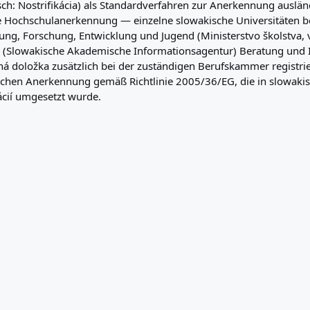
isch: Nostrifikácia) als Standardverfahren zur Anerkennung ausl
 die Hochschulanerkennung — einzelne slowakische Universitäten be
dung, Forschung, Entwicklung und Jugend (Ministerstvo školstva
(Slowakische Akademische Informationsagentur) Beratung und Inf
čná doložka zusätzlich bei der zuständigen Berufskammer registri
ischen Anerkennung gemäß Richtlinie 2005/36/EG, die in slowakis
ácií umgesetzt wurde.