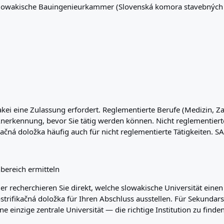
lowakische Bauingenieurkammer (Slovenská komora stavebných i
owakei eine Zulassung erfordert. Reglementierte Berufe (Medizin, 
erkennung, bevor Sie tätig werden können. Nicht reglementierte 
čná doložka häufig auch für nicht reglementierte Tätigkeiten. SAI
bereich ermitteln
r recherchieren Sie direkt, welche slowakische Universität eine
ostrifikačná doložka für Ihren Abschluss ausstellen. Für Sekunda
ne einzige zentrale Universität — die richtige Institution zu finde