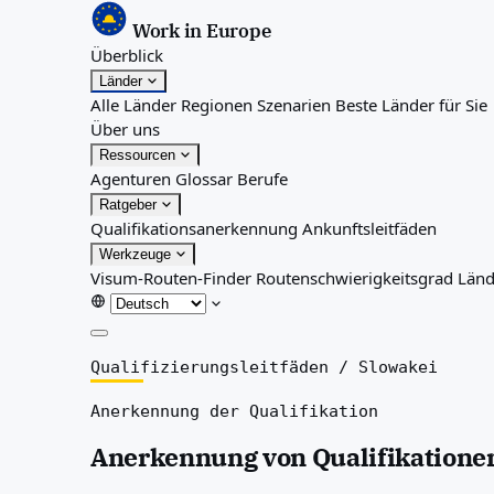
Work in Europe
Überblick
Länder
Alle Länder
Regionen
Szenarien
Beste Länder für Sie
Über uns
Ressourcen
Agenturen
Glossar
Berufe
Ratgeber
Qualifikationsanerkennung
Ankunftsleitfäden
Werkzeuge
Visum-Routen-Finder
Routenschwierigkeitsgrad
Länd
Überblick
Qualifizierungsleitfäden
/
Slowakei
Länder
Anerkennung der Qualifikation
Alle Länder
Regionen
Anerkennung von Qualifikationen
Szenarien
Beste Länder für Sie