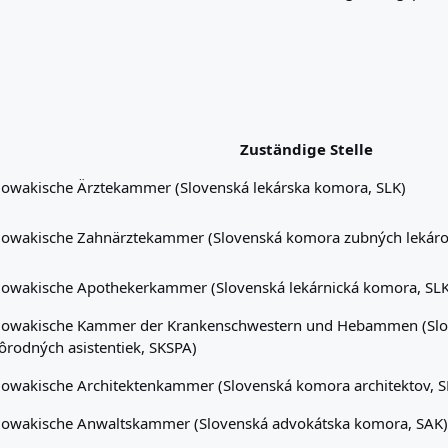
Zuständige Stelle
lowakische Ärztekammer (Slovenská lekárska komora, SLK)
lowakische Zahnärztekammer (Slovenská komora zubných lekáro
lowakische Apothekerkammer (Slovenská lekárnická komora, SL
lowakische Kammer der Krankenschwestern und Hebammen (Slov
ôrodných asistentiek, SKSPA)
lowakische Architektenkammer (Slovenská komora architektov, S
lowakische Anwaltskammer (Slovenská advokátska komora, SAK)