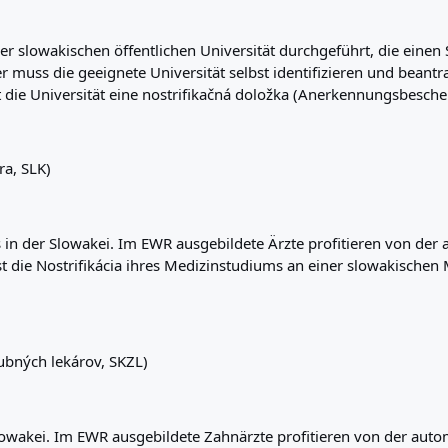
er slowakischen öffentlichen Universität durchgeführt, die eine
muss die geeignete Universität selbst identifizieren und beantrag
lt die Universität eine nostrifikačná doložka (Anerkennungsbesche
a, SLK)
raxis in der Slowakei. Im EWR ausgebildete Ärzte profitieren von
die Nostrifikácia ihres Medizinstudiums an einer slowakischen Me
bných lekárov, SKZL)
er Slowakei. Im EWR ausgebildete Zahnärzte profitieren von der a