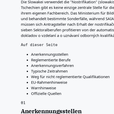
Die Slowakei verwendet die "Nostrifikation" (slowak
Über uns
Tschechien gibt es keine einzige zentrale Stelle für
Ressourcen
ihrem eigenen Fachbereich. Das Ministerium für Bil
Agenturen
und behandelt bestimmte Sonderfälle, während SAIA 
Glossar
müssen sich Antragsteller nach Erhalt der nostrifika
Berufe
sieben Sektoralberufen profitieren von der automat
Ratgeber
dokladov o vzdelaní a o uznávaní odborných kvalifik
Qualifikationsanerkennung
Ankunftsleitfäden
Auf dieser Seite
Werkzeuge
Anerkennungsstellen
Visum-Routen-Finder
Reglementierte Berufe
Routenschwierigkeitsgrad
Anerkennungsverfahren
Ländervergleich
Typische Zeitrahmen
Visavergleiche
Weg für nicht reglementierte Qualifikationen
EU-Rahmenhinweise
Warnhinweise
Offizielle Quellen
01
Anerkennungsstellen