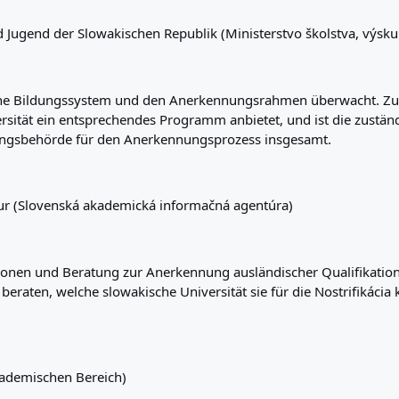
 Jugend der Slowakischen Republik (Ministerstvo školstva, výsk
che Bildungssystem und den Anerkennungsrahmen überwacht. Zust
ersität ein entsprechendes Programm anbietet, und ist die zustä
rungsbehörde für den Anerkennungsprozess insgesamt.
ur (Slovenská akademická informačná agentúra)
ionen und Beratung zur Anerkennung ausländischer Qualifikationen 
raten, welche slowakische Universität sie für die Nostrifikáci
kademischen Bereich)