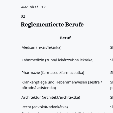
www.sksi.sk
02
Reglementierte Berufe
Beruf
Medizin (lekár/lekárka)
S
Zahnmedizin (zubný lekár/zubná lekárka)
S
Pharmazie (farmaceut/farmaceutka)
S
Krankenpflege und Hebammenwesen (sestra /
S
pôrodná asistentka)
p
Architektur (architekt/architektka)
S
Recht (advokát/advokátka)
S