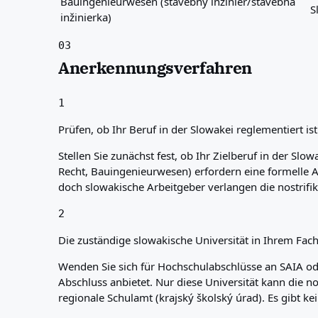
Bauingenieurwesen (stavebný inžinier/stavebná
S
inžinierka)
03
Anerkennungsverfahren
1
Prüfen, ob Ihr Beruf in der Slowakei reglementiert ist
Stellen Sie zunächst fest, ob Ihr Zielberuf in der Sl
Recht, Bauingenieurwesen) erfordern eine formelle An
doch slowakische Arbeitgeber verlangen die nostrifika
2
Die zuständige slowakische Universität in Ihrem Fach
Wenden Sie sich für Hochschulabschlüsse an SAIA ode
Abschluss anbietet. Nur diese Universität kann die n
regionale Schulamt (krajský školský úrad). Es gibt kei