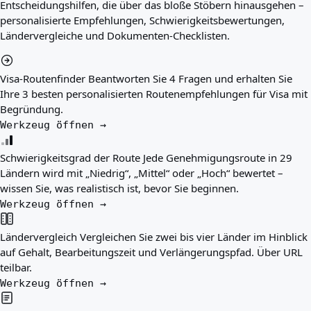
Entscheidungshilfen, die über das bloße Stöbern hinausgehen –
Beste Länder für Sie
personalisierte Empfehlungen, Schwierigkeitsbewertungen,
Über uns
Ländervergleiche und Dokumenten-Checklisten.
Ressourcen
Agenturen
Glossar
Visa-Routenfinder
Beantworten Sie 4 Fragen und erhalten Sie
Berufe
Ihre 3 besten personalisierten Routenempfehlungen für Visa mit
Ratgeber
Begründung.
Qualifikationsanerkennung
Werkzeug öffnen →
Ankunftsleitfäden
Werkzeuge
Schwierigkeitsgrad der Route
Jede Genehmigungsroute in 29
Visum-Routen-Finder
Ländern wird mit „Niedrig“, „Mittel“ oder „Hoch“ bewertet –
Routenschwierigkeitsgrad
wissen Sie, was realistisch ist, bevor Sie beginnen.
Ländervergleich
Werkzeug öffnen →
Visavergleiche
Ländervergleich
Vergleichen Sie zwei bis vier Länder im Hinblick
auf Gehalt, Bearbeitungszeit und Verlängerungspfad. Über URL
teilbar.
Werkzeug öffnen →