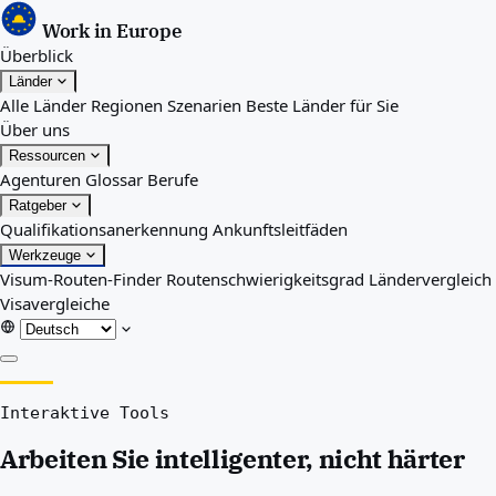
Work in Europe
Überblick
Länder
Alle Länder
Regionen
Szenarien
Beste Länder für Sie
Über uns
Ressourcen
Agenturen
Glossar
Berufe
Ratgeber
Qualifikationsanerkennung
Ankunftsleitfäden
Werkzeuge
Visum-Routen-Finder
Routenschwierigkeitsgrad
Ländervergleich
Visavergleiche
Überblick
Interaktive Tools
Länder
Alle Länder
Arbeiten Sie intelligenter, nicht härter
Regionen
Szenarien