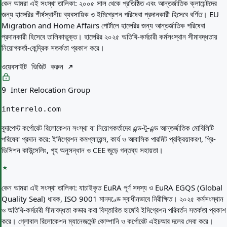
কেন আমরা এই সংস্থা তালিকা:
২০০৫ সাল থেকে প্রতিষ্ঠিত এবং আন্তর্জাতিক ক্লায়েন্টদের
জন্য হাঙ্গেরির শীর্ষস্থানীয় ব্যবসায়িক ও ইমিগ্রেশন পরিষেবা প্রদানকারী হিসেবে বর্ণিত। EU
Migration and Home Affairs পোর্টালে হাঙ্গেরির জন্য আন্তর্জাতিক পরিষেবা
প্রদানকারী হিসেবে তালিকাভুক্ত। হাঙ্গেরির ২০২৫ অতিথি-কর্মচারী কর্মসংস্থান সীমাবদ্ধতায়
নিয়োগকর্তা-কেন্দ্রিক সতর্কতা প্রকাশ করে।
ওয়েবসাইট ভিজিট করুন
Inter Relocation Group
9
interrelo.com
বুদাপেস্ট কর্পোরেট রিলোকেশন সংস্থা যা নিয়োগকর্তাদের এন্ড-টু-এন্ড আন্তর্জাতিক মোবিলিটি
পরিষেবা প্রদান করে: ইমিগ্রেশন কমপ্লায়েন্স, কার্য ও আবাসিক পারমিট প্রক্রিয়াকরণ, প্রি-
ডিসিশন কাউন্সেলিং, গৃহ অনুসন্ধান ও CEE জুড়ে গন্তব্য সহায়তা।
কেন আমরা এই সংস্থা তালিকা:
যাচাইকৃত EuRA পূর্ণ সদস্য ও EuRA EGQS (Global
Quality Seal) ধারক, ISO 9001 মানদণ্ডে স্বাধীনভাবে নিরীক্ষিত। ২০২৫ কর্মসংস্থান
ও অতিথি-কর্মচারী সীমাবদ্ধতা কভার করা বিস্তারিত হাঙ্গেরি ইমিগ্রেশন পরিবর্তন সতর্কতা প্রকাশ
করে। গ্লোবাল রিলোকেশন ম্যানেজমেন্ট কোম্পানি ও কর্পোরেট এইচআর দলের সেবা করে।