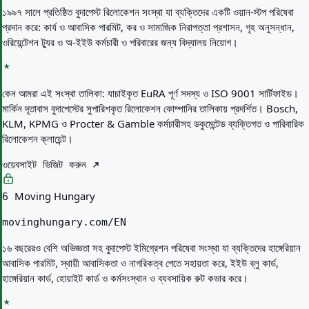
১৯৯৭ সালে প্রতিষ্ঠিত বুদাপেস্ট রিলোকেশন সংস্থা যা ব্যক্তিদের একটি ওয়ান-স্টপ পরিষেবা
প্রদান করে: কার্য ও আবাসিক পারমিট, কর ও সামাজিক নিরাপত্তা প্রশাসন, গৃহ অনুসন্ধান,
ওরিয়েন্টেশন ট্যুর ও অ-ইইউ কর্মচারী ও পরিবারের জন্য বিদ্যালয় নিয়োগ।
কেন আমরা এই সংস্থা তালিকা:
যাচাইকৃত EuRA পূর্ণ সদস্য ও ISO 9001 সার্টিফাইড।
মার্কিন দূতাবাস বুদাপেস্টের সুপারিশকৃত রিলোকেশন কোম্পানির তালিকায় প্রদর্শিত। Bosch,
KLM, KPMG ও Procter & Gamble কর্মচারীসহ ডকুমেন্টেড ব্যক্তিগত ও পারিবারিক
রিলোকেশন ক্লায়েন্ট।
ওয়েবসাইট ভিজিট করুন
Moving Hungary
6
movinghungary.com/EN
১৬ বছরেরও বেশি অভিজ্ঞতা সহ বুদাপেস্ট ইমিগ্রেশন পরিষেবা সংস্থা যা ব্যক্তিদের হাঙ্গেরিয়ান
আবাসিক পারমিট, স্থায়ী আবাসিকতা ও নাগরিকত্ব পেতে সহায়তা করে, ইইউ ব্লু কার্ড,
হাঙ্গেরিয়ান কার্ড, হোয়াইট কার্ড ও কর্মসংস্থান ও ব্যবসায়িক রুট কভার করে।