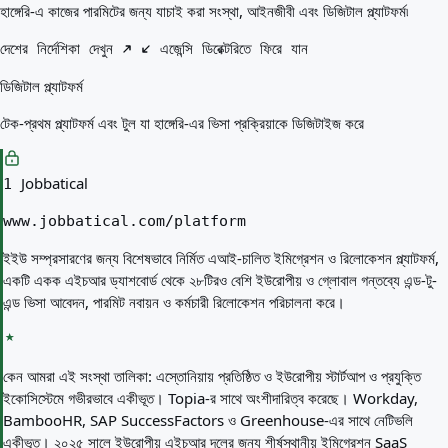
আপনার জন্য সেরা দেশ
হাঙ্গেরি-এ কাজের পারমিটের জন্য যাচাই করা সংস্থা, আইনজীবী এবং ডিজিটাল প্ল্যাটফর্ম৷
পরিচিতি
সম্পদ
দেশের নির্দেশিকা দেখুন
এজেন্সি ডিরেক্টরিতে ফিরে যান
এজেন্সি
ডিজিটাল প্ল্যাটফর্ম
শব্দকোষ
পেশাগুলো
টেক-প্রথম প্ল্যাটফর্ম এবং টুল যা হাঙ্গেরি-এর ভিসা প্রক্রিয়াকে ডিজিটাইজ করে
গাইড
যোগ্যতার স্বীকৃতি
আগমন গাইড
Jobbatical
1
টুলস
www.jobbatical.com/platform
ভিসা রুট ফাইন্ডার
রুটের কঠিনতা
ইইউ সম্প্রসারণের জন্য বিশেষভাবে নির্মিত এআই-চালিত ইমিগ্রেশন ও রিলোকেশন প্ল্যাটফর্ম,
দেশ তুলনা
একটি একক এইচআর ড্যাশবোর্ড থেকে ২৮টিরও বেশি ইউরোপীয় ও গ্লোবাল গন্তব্যে এন্ড-টু-
ভিসা তুলনা
এন্ড ভিসা আবেদন, পারমিট নবায়ন ও কর্মচারী রিলোকেশন পরিচালনা করে।
কেন আমরা এই সংস্থা তালিকা:
এস্তোনিয়ায় প্রতিষ্ঠিত ও ইউরোপীয় স্টার্টআপ ও প্রযুক্তি
ইকোসিস্টেমে গভীরভাবে একীভূত। Topia-র সাথে অংশীদারিত্ব করেছে। Workday,
BambooHR, SAP SuccessFactors ও Greenhouse-এর সাথে নেটিভলি
একীভূত। ২০২৫ সালে ইউরোপীয় এইচআর দলের জন্য শীর্ষস্থানীয় ইমিগ্রেশন SaaS