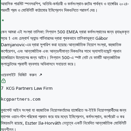
আবাসিক পারমিট স্পনসরশিপ, অতিথি-কর্মচারী ও কর্মসংস্থান-রুটের পার্থক্য ও হাঙ্গেরির ২০২৪-
পরবর্তী শ্রম ও মোবিলিটি কাঠামোর ইমিগ্রেশন দিকগুলিতে পরামর্শ দেয়।
কেন আমরা এই সংস্থা তালিকা:
লিগ্যাল 500 EMEA দ্বারা কর্মসংস্থানের জন্য র‍্যাঙ্ককৃত
স্তর 1 এবং চেম্বার্স অ্যান্ড পার্টনারদের দ্বারা পৃথকভাবে তালিকাভুক্ত Gábor
Damjanovic-এর দ্বারা সুপারিশ করা হয়েছে৷ আন্তর্জাতিক নিয়োগ সংস্থা, বহুজাতিক
কর্পোরেশন, এবং আন্তর্জাতিক এবং আন্তঃসীমান্ত দিকগুলির সাথে অ্যাসাইনমেন্টে প্রধান
হাঙ্গেরিয়ান উদ্যোগের জন্য আইন। লিগ্যাল 500-এ স্পষ্ট নোট যে ফার্মটি আন্তর্জাতিক
ক্লায়েন্টদের প্রবাসী ব্যবসায় অভিবাসনে সহায়তা করে।
ওয়েবসাইট ভিজিট করুন
KCG Partners Law Firm
7
kcgpartners.com
বুদাপেস্ট আইন সংস্থা যা বহুজাতিক নিয়োগকর্তাদের হাঙ্গেরিতে অ-ইইউ নিয়োগপ্রার্থীদের জন্য
ব্যাপক ওয়ান-স্টপ পরিষেবা প্রদান করে যার মধ্যে ইমিগ্রেশন, কর্মসংস্থান, কর্পোরেট ও কর
বিষয়গুলি রয়েছে, Eszter Ila-Horváth নেতৃত্বে একটি নিবেদিত আন্তর্জাতিক মোবিলিটি
অনুশীলন।