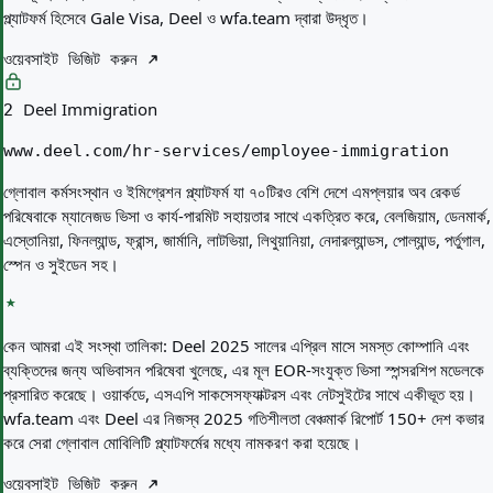
প্ল্যাটফর্ম হিসেবে Gale Visa, Deel ও wfa.team দ্বারা উদ্ধৃত।
ওয়েবসাইট ভিজিট করুন
Deel Immigration
2
www.deel.com/hr-services/employee-immigration
গ্লোবাল কর্মসংস্থান ও ইমিগ্রেশন প্ল্যাটফর্ম যা ৭০টিরও বেশি দেশে এমপ্লয়ার অব রেকর্ড
পরিষেবাকে ম্যানেজড ভিসা ও কার্য-পারমিট সহায়তার সাথে একত্রিত করে, বেলজিয়াম, ডেনমার্ক,
এস্তোনিয়া, ফিনল্যান্ড, ফ্রান্স, জার্মানি, লাটভিয়া, লিথুয়ানিয়া, নেদারল্যান্ডস, পোল্যান্ড, পর্তুগাল,
স্পেন ও সুইডেন সহ।
কেন আমরা এই সংস্থা তালিকা:
Deel 2025 সালের এপ্রিল মাসে সমস্ত কোম্পানি এবং
ব্যক্তিদের জন্য অভিবাসন পরিষেবা খুলেছে, এর মূল EOR-সংযুক্ত ভিসা স্পন্সরশিপ মডেলকে
প্রসারিত করেছে। ওয়ার্কডে, এসএপি সাকসেসফ্যাক্টরস এবং নেটসুইটের সাথে একীভূত হয়।
wfa.team এবং Deel এর নিজস্ব 2025 গতিশীলতা বেঞ্চমার্ক রিপোর্ট 150+ দেশ কভার
করে সেরা গ্লোবাল মোবিলিটি প্ল্যাটফর্মের মধ্যে নামকরণ করা হয়েছে।
ওয়েবসাইট ভিজিট করুন