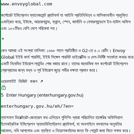
www.envoyglobal.com
কর্পোরেট ইমিগ্রেশন ম্যানেজমেন্ট প্ল্যাটফর্ম যা আইনি প্রতিনিধিত্ব ও মালিকানাধীন প্রযুক্তি
একত্রিত করে, ইউকে, আয়ারল্যান্ড, ফ্রান্স, স্পেন, জার্মানি ও নেদারল্যান্ডসে ইন-হাউস অফিস
এবং ১৮০টিরও বেশি দেশে পরিষেবা সহ।
কেন আমরা এই সংস্থা তালিকা:
১৯৯৮ সালে প্রতিষ্ঠিত ও G2-তে ৫.০ রেটিং। Envoy
Global ইইউ কার্য পারমিট, ইইউ সিঙ্গেল পারমিট ডাইরেক্টিভ ও দেশ-নির্দিষ্ট সতর্কতা কভার করে
একটি নিবেদিত ইউরোপ ল্যান্ডিং পেজ বজায় রাখে। তাদের বহুভাষিক দল কর্পোরেট ইমিগ্রেশন
প্রোগ্রামের জন্য মধ্য ও পূর্ব ইউরোপ জুড়ে গভীর দক্ষতা প্রদান করে।
ওয়েবসাইট ভিজিট করুন
Enter Hungary (enterhungary.gov.hu)
5
enterhungary.gov.hu/eh/?en=
ন্যাশনাল ডিরেক্টরেট-জেনারেল ফর এলিয়েন পুলিশিং দ্বারা পরিচালিত হাঙ্গেরির অফিসিয়াল
ইলেকট্রনিক ইমিগ্রেশন অ্যাডমিনিস্ট্রেশন প্ল্যাটফর্ম, যা অনলাইনে বসবাসের অনুমতির
আবেদন, নথি আপলোড এবং ব্যক্তি ও নিয়োগকর্তাদের জন্য ফি পেমেন্ট জমা দিতে সক্ষম করে।