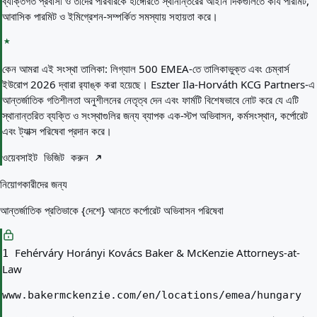
ব্যক্তিগত প্রবাসী ও তাদের পরিবারকে হাঙ্গেরিতে স্থানান্তরের আইনি দিকগুলিতে কার্য পারমিট,
আবাসিক পারমিট ও ইমিগ্রেশন-সম্পর্কিত সমস্যায় সহায়তা করে।
কেন আমরা এই সংস্থা তালিকা:
লিগ্যাল 500 EMEA-তে তালিকাভুক্ত এবং চেম্বার্স
ইউরোপ 2026 দ্বারা র‍্যাঙ্ক করা হয়েছে। Eszter Ila-Horváth KCG Partners-এ
আন্তর্জাতিক গতিশীলতা অনুশীলনের নেতৃত্ব দেন এবং ফার্মটি বিশেষভাবে নোট করে যে এটি
স্থানান্তরিত ব্যক্তি ও সংস্থাগুলির জন্য ব্যাপক এক-স্টপ অভিবাসন, কর্মসংস্থান, কর্পোরেট
এবং ট্যাক্স পরিষেবা প্রদান করে।
ওয়েবসাইট ভিজিট করুন
নিয়োগকারীদের জন্য
আন্তর্জাতিক প্রতিভাকে {দেশে} আনতে কর্পোরেট অভিবাসন পরিষেবা
Fehérváry Horányi Kovács Baker & McKenzie Attorneys-at-
1
Law
www.bakermckenzie.com/en/locations/emea/hungary