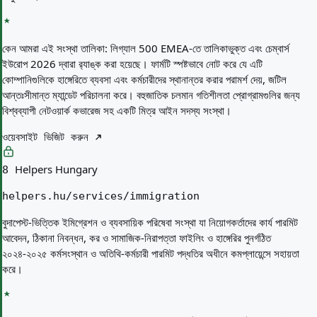
কেন আমরা এই সংস্থা তালিকা:
লিগ্যাল 500 EMEA-তে তালিকাভুক্ত এবং চেম্বার্স
ইউরোপ 2026 দ্বারা র‌্যাঙ্ক করা হয়েছে। ফার্মটি স্পষ্টভাবে নোট করে যে এটি
কোম্পানিগুলিকে হাঙ্গেরিতে ব্যবসা এবং কর্মচারীদের স্থানান্তর করার পরামর্শ দেয়, জটিল
আন্তঃসীমান্ত ম্যান্ডেট পরিচালনা করে। বহুজাতিক চলমান গতিশীলতা প্রোগ্রামগুলির জন্য
বিশ্বব্যাপী নেটওয়ার্ক কভারেজ সহ একটি মিত্র আইন সদস্য সংস্থা।
ওয়েবসাইট ভিজিট করুন
Helpers Hungary
8
helpers.hu/services/immigration
বুদাপেস্ট-ভিত্তিক ইমিগ্রেশন ও ব্যবসায়িক পরিষেবা সংস্থা যা নিয়োগকর্তাদের কার্য পারমিট
আবেদন, ঠিকানা নিবন্ধন, কর ও সামাজিক-নিরাপত্তা ফাইলিং ও হাঙ্গেরির পুনর্গঠিত
২০২৪-২০২৫ কর্মসংস্থান ও অতিথি-কর্মচারী পারমিট পদ্ধতির অধীনে কমপ্লায়েন্সে সহায়তা
করে।