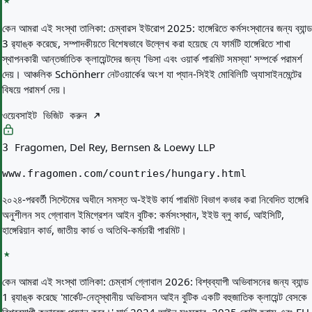
কেন আমরা এই সংস্থা তালিকা:
চেম্বারস ইউরোপ 2025: হাঙ্গেরিতে কর্মসংস্থানের জন্য ব্যান্ড
3 র‍্যাঙ্ক করেছে, সম্পাদকীয়তে বিশেষভাবে উল্লেখ করা হয়েছে যে ফার্মটি হাঙ্গেরিতে শাখা
স্থাপনকারী আন্তর্জাতিক ক্লায়েন্টদের জন্য 'ভিসা এবং ওয়ার্ক পারমিট সমস্যা' সম্পর্কে পরামর্শ
দেয়। আঞ্চলিক Schönherr নেটওয়ার্কের অংশ যা প্যান-সিইই মোবিলিটি অ্যাসাইনমেন্টের
বিষয়ে পরামর্শ দেয়।
ওয়েবসাইট ভিজিট করুন
Fragomen, Del Rey, Bernsen & Loewy LLP
3
www.fragomen.com/countries/hungary.html
২০২৪-পরবর্তী সিস্টেমের অধীনে সমস্ত অ-ইইউ কার্য পারমিট বিভাগ কভার করা নিবেদিত হাঙ্গেরি
অনুশীলন সহ গ্লোবাল ইমিগ্রেশন আইন বুটিক: কর্মসংস্থান, ইইউ ব্লু কার্ড, আইসিটি,
হাঙ্গেরিয়ান কার্ড, জাতীয় কার্ড ও অতিথি-কর্মচারী পারমিট।
কেন আমরা এই সংস্থা তালিকা:
চেম্বার্স গ্লোবাল 2026: বিশ্বব্যাপী অভিবাসনের জন্য ব্যান্ড
1 র‌্যাঙ্ক করেছে 'মার্কেট-নেতৃস্থানীয় অভিবাসন আইন বুটিক একটি বহুজাতিক ক্লায়েন্ট বেসকে