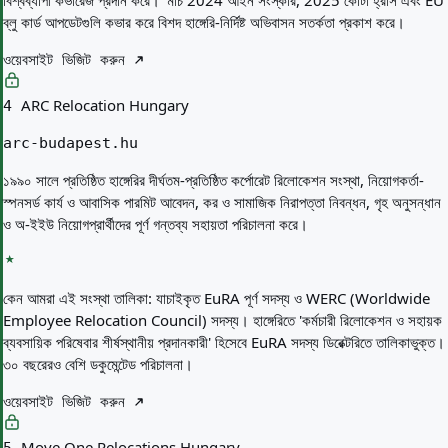
বিশ্বব্যাপী কভারেজ প্রদান করে।' মার্চ 2024 আইন সংস্কার, 2025 কোটা হ্রাস এবং EU
ব্লু কার্ড আপডেটগুলি কভার করে বিশদ হাঙ্গেরি-নির্দিষ্ট অভিবাসন সতর্কতা প্রকাশ করে।
ওয়েবসাইট ভিজিট করুন
ARC Relocation Hungary
4
arc-budapest.hu
১৯৯০ সালে প্রতিষ্ঠিত হাঙ্গেরির দীর্ঘতম-প্রতিষ্ঠিত কর্পোরেট রিলোকেশন সংস্থা, নিয়োগকর্তা-
স্পনসর্ড কার্য ও আবাসিক পারমিট আবেদন, কর ও সামাজিক নিরাপত্তা নিবন্ধন, গৃহ অনুসন্ধান
ও অ-ইইউ নিয়োগপ্রার্থীদের পূর্ণ গন্তব্য সহায়তা পরিচালনা করে।
কেন আমরা এই সংস্থা তালিকা:
যাচাইকৃত EuRA পূর্ণ সদস্য ও WERC (Worldwide
Employee Relocation Council) সদস্য। হাঙ্গেরিতে 'কর্মচারী রিলোকেশন ও সহায়ক
ব্যবসায়িক পরিষেবার শীর্ষস্থানীয় প্রদানকারী' হিসেবে EuRA সদস্য ডিরেক্টরিতে তালিকাভুক্ত।
৩০ বছরেরও বেশি ডকুমেন্টেড পরিচালনা।
ওয়েবসাইট ভিজিট করুন
Move One Relocations Hungary