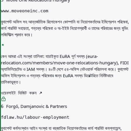
5
www.moveoneinc.com
বুদাপেস্ট অফিস সহ আন্তর্জাতিক রিলোকেশন কোম্পানি যা নিয়োগকর্তাদের ইমিগ্রেশন পরিষেবা,
কার্য পারমিট সহায়তা, গন্তব্য পরিষেবা ও অ-ইইউ নিয়োগপ্রার্থী ও তাদের পরিবারের জন্য মুভিং
লজিস্টিক্স প্রদান করে।
কেন আমরা এই সংস্থা তালিকা:
যাচাইকৃত EuRA পূর্ণ সদস্য (eura-
relocation.com/members/move-one-relocations-hungary), FIDI
অ্যাফিলিয়েটেড ও IAM সদস্য। ৪০টি দেশে ৫৪-অফিস নেটওয়ার্ক পরিচালনা করে। বুদাপেস্ট
অফিস ইমিগ্রেশন ও গন্তব্য পরিষেবার জন্য EuRA সদস্য ডিরেক্টরিতে নির্দিষ্টভাবে
তালিকাভুক্ত।
ওয়েবসাইট ভিজিট করুন
Forgó, Damjanovic & Partners
6
fdlaw.hu/labour-employment
বুদাপেস্ট কর্মসংস্থান আইন সংস্থা যা বহুজাতিক নিয়োগকর্তাদের কার্য পারমিট কমপ্লায়েন্স,