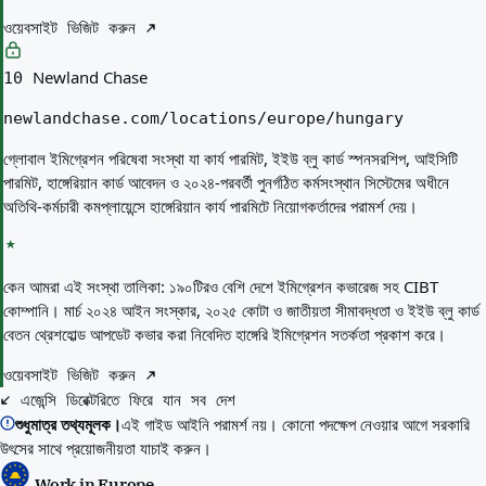
ওয়েবসাইট ভিজিট করুন
Newland Chase
10
newlandchase.com/locations/europe/hungary
গ্লোবাল ইমিগ্রেশন পরিষেবা সংস্থা যা কার্য পারমিট, ইইউ ব্লু কার্ড স্পনসরশিপ, আইসিটি
পারমিট, হাঙ্গেরিয়ান কার্ড আবেদন ও ২০২৪-পরবর্তী পুনর্গঠিত কর্মসংস্থান সিস্টেমের অধীনে
অতিথি-কর্মচারী কমপ্লায়েন্সে হাঙ্গেরিয়ান কার্য পারমিটে নিয়োগকর্তাদের পরামর্শ দেয়।
কেন আমরা এই সংস্থা তালিকা:
১৯০টিরও বেশি দেশে ইমিগ্রেশন কভারেজ সহ CIBT
কোম্পানি। মার্চ ২০২৪ আইন সংস্কার, ২০২৫ কোটা ও জাতীয়তা সীমাবদ্ধতা ও ইইউ ব্লু কার্ড
বেতন থ্রেশহোল্ড আপডেট কভার করা নিবেদিত হাঙ্গেরি ইমিগ্রেশন সতর্কতা প্রকাশ করে।
ওয়েবসাইট ভিজিট করুন
এজেন্সি ডিরেক্টরিতে ফিরে যান
সব দেশ
শুধুমাত্র তথ্যমূলক।
এই গাইড আইনি পরামর্শ নয়। কোনো পদক্ষেপ নেওয়ার আগে সরকারি
উৎসের সাথে প্রয়োজনীয়তা যাচাই করুন।
Work in Europe