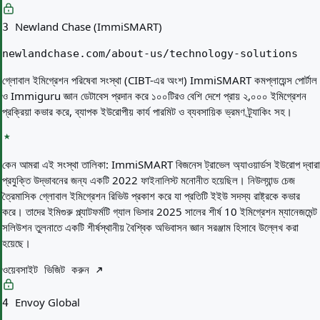
Newland Chase (ImmiSMART)
3
newlandchase.com/about-us/technology-solutions
গ্লোবাল ইমিগ্রেশন পরিষেবা সংস্থা (CIBT-এর অংশ) ImmiSMART কমপ্লায়েন্স পোর্টাল
ও Immiguru জ্ঞান ডেটাবেস প্রদান করে ১০০টিরও বেশি দেশে প্রায় ২,০০০ ইমিগ্রেশন
প্রক্রিয়া কভার করে, ব্যাপক ইউরোপীয় কার্য পারমিট ও ব্যবসায়িক ভ্রমণ ট্র্যাকিং সহ।
কেন আমরা এই সংস্থা তালিকা:
ImmiSMART বিজনেস ট্রাভেল অ্যাওয়ার্ডস ইউরোপ দ্বারা
প্রযুক্তি উদ্ভাবনের জন্য একটি 2022 ফাইনালিস্ট মনোনীত হয়েছিল। নিউল্যান্ড চেজ
ত্রৈমাসিক গ্লোবাল ইমিগ্রেশন রিভিউ প্রকাশ করে যা প্রতিটি ইইউ সদস্য রাষ্ট্রকে কভার
করে। তাদের ইমিগুরু প্ল্যাটফর্মটি গ্যাল ভিসার 2025 সালের শীর্ষ 10 ইমিগ্রেশন ম্যানেজমেন্ট
সলিউশন তুলনাতে একটি শীর্ষস্থানীয় বৈশ্বিক অভিবাসন জ্ঞান সরঞ্জাম হিসাবে উল্লেখ করা
হয়েছে।
ওয়েবসাইট ভিজিট করুন
Envoy Global
4