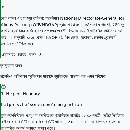
কেন আমরা এই সংস্থা তালিকা:
হাঙ্গেরিয়ান National Directorate-General for
Aliens Policing (OIF/NDGAP) দ্বারা পরিচালিত। কর্মসংস্থান পারমিট, ইইউ ব্লু
কার্ড ও হাঙ্গেরিয়ান কার্ডসহ সমস্ত প্রধান পারমিট বিভাগের জন্য ইলেক্ট্রনিক ফাইলিং সমর্থন
করে। ১ জানুয়ারি ২০২৫ থেকে TEÁOR'25 শিল্প কোড প্রয়োজন, চলমান প্ল্যাটফর্ম
রক্ষণাবেক্ষণ নিশ্চিত করে।
ওয়েবসাইট ভিজিট করুন
ব্যক্তিদের জন্য
হাঙ্গেরি-এ অভিবাসন প্রক্রিয়ার মাধ্যমে ব্যক্তিদের সাহায্য করে এমন পরিষেবা
Helpers Hungary
1
helpers.hu/services/immigration
বুদাপেস্ট-ভিত্তিক সংস্থা যা ব্যক্তিগত প্রবাসীদের হাঙ্গেরির ২০২৪-পরবর্তী পারমিট সিস্টেমের
অধীনে কার্য পারমিট ও আবাসিক পারমিট আবেদন, ঠিকানা নিবন্ধন, ব্যক্তিগত সহায়তা ও
ব্যবহারিক বসবাস সহায়তা প্রদান করে।