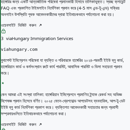
হাঙ্গেরির জন্য একটি আন্তর্জাতিক পরিষেবা প্রদানকারী হিসাবে তালিকাভুক্ত। স্বচ্ছ ক্লায়েন্ট
FAQ এবং প্রকাশিত টাইমলাইন নির্দেশিকা প্রদান করে (4-5 মাস এন্ড-টু-এন্ড) সক্রিয়
অনলাইন উপস্থিতি পৃথক আবেদনকারীদের দ্বারা ইতিবাচকভাবে পর্যালোচনা করা হয়।
ওয়েবসাইট ভিজিট করুন
viaHungary Immigration Services
3
viahungary.com
বুদাপেস্ট ইমিগ্রেশন পরিষেবা যা ব্যক্তি ও পরিবারকে হাঙ্গেরির ২০২৪-পরবর্তী ইইউ ব্লু কার্ড,
হাঙ্গেরিয়ান কার্ড ও কর্মসংস্থান রুটে কার্য পারমিট, আবাসিক পারমিট ও ভিসা সহায়তা প্রদান
করে।
কেন আমরা এই সংস্থা তালিকা:
হাঙ্গেরিয়ান ইমিগ্রেশনে প্রমাণিত ট্র্যাক রেকর্ড সহ অভিজ্ঞ
বিশেষজ্ঞ প্রদান হিসেবে বর্ণিত। ২০২৫ বেতন-থ্রেশহোল্ড আপডেটসহ ব্যবহারিক, আপ-টু-ডেট
ইইউ ব্লু কার্ড নির্দেশিকা প্রকাশ করে। ব্যক্তিগত আবেদনকারী সহায়তার জন্য প্রবাসী
সম্প্রদায়গুলিতে ইতিবাচকভাবে পর্যালোচনা করা।
ওয়েবসাইট ভিজিট করুন