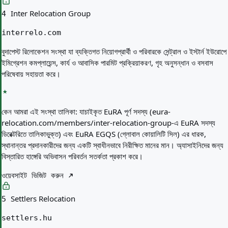
Inter Relocation Group
4
interrelo.com
বুদাপেস্ট রিলোকেশন সংস্থা যা ব্যক্তিগত নিয়োগপ্রার্থী ও পরিবারকে সেন্ট্রাল ও ইস্টার্ন ইউরোপে
ইমিগ্রেশন কমপ্লায়েন্স, কার্য ও আবাসিক পারমিট প্রক্রিয়াকরণ, গৃহ অনুসন্ধান ও বসবাস
পরিষেবায় সহায়তা করে।
কেন আমরা এই সংস্থা তালিকা:
যাচাইকৃত EuRA পূর্ণ সদস্য (eura-
relocation.com/members/inter-relocation-group-এ EuRA সদস্য
ডিরেক্টরিতে তালিকাভুক্ত) এবং EuRA EGQS (গ্লোবাল কোয়ালিটি সিল) এর ধারক,
স্থানান্তর প্রদানকারীদের জন্য একটি স্বাধীনভাবে নিরীক্ষিত মানের মান। অ্যাসাইনিদের জন্য
বিস্তারিত হাঙ্গেরি অভিবাসন পরিবর্তন সতর্কতা প্রকাশ করে।
ওয়েবসাইট ভিজিট করুন
Settlers Relocation
5
settlers.hu