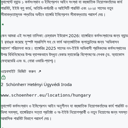
বুদাপেস্টে ব্যান্ড ১ কর্মসংস্থান ও ইমিগ্রেশন আইন সংস্থা যা বহুজাতিক নিয়োগকর্তাদের কার্য
পারমিট, ইইউ ব্লু কার্ড, অতিথি-কর্মচারী ও আইসিটি পারমিট এবং ২০২৫ সালের নতুন
সীমাবদ্ধতামূলক পদ্ধতির অধীনে হাঙ্গেরি ইমিগ্রেশন সীমাবদ্ধতায় পরামর্শ দেয়।
কেন আমরা এই সংস্থা তালিকা:
চেম্বারস ইউরোপ 2026: হাঙ্গেরিতে কর্মসংস্থানের জন্য ব্যান্ড
1 র‍্যাঙ্ক করেছে সুস্পষ্ট স্বরলিপি সহ যে ফার্ম আন্তর্জাতিক ক্লায়েন্টদের জন্য 'অভিবাসন
আদেশ' পরিচালনা করে। হাঙ্গেরির 2025 সালের নন-ইইউ অভিবাসী শ্রমিকদের কর্মসংস্থানের
উপর বিধিনিষেধের উপর ব্যাপকভাবে উদ্ধৃত বেকার ম্যাকেঞ্জি বিশ্লেষণের লেখক (ড. অ্যাকোস
ফেহারভেরি এবং ড. নোরা ওভারি-প্যাপ)।
ওয়েবসাইট ভিজিট করুন
Schönherr Hetényi Ügyvédi Iroda
2
www.schoenherr.eu/locations/hungary
বুদাপেস্ট কর্মসংস্থান ও ইমিগ্রেশন আইন অনুশীলন যা বহুজাতিক নিয়োগকর্তাদের কার্য পারমিট ও
ভিসা সমস্যা, হাঙ্গেরিয়ান সত্তা প্রতিষ্ঠা ও অ-ইইউ নিয়োগপ্রার্থী ও নতুন নিয়োগের জন্য সমস্ত
আবাসিক পারমিট বিভাগে পরামর্শ দেয়।