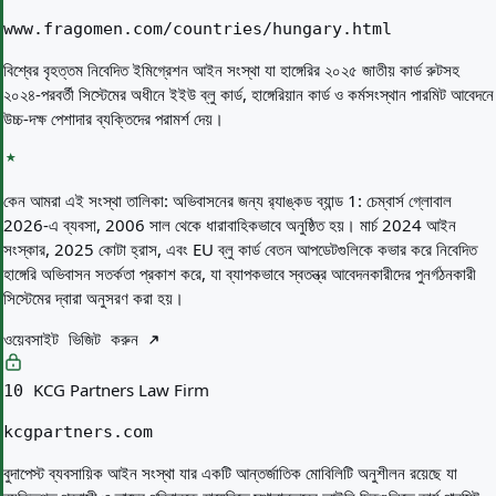
www.fragomen.com/countries/hungary.html
বিশ্বের বৃহত্তম নিবেদিত ইমিগ্রেশন আইন সংস্থা যা হাঙ্গেরির ২০২৫ জাতীয় কার্ড রুটসহ
২০২৪-পরবর্তী সিস্টেমের অধীনে ইইউ ব্লু কার্ড, হাঙ্গেরিয়ান কার্ড ও কর্মসংস্থান পারমিট আবেদনে
উচ্চ-দক্ষ পেশাদার ব্যক্তিদের পরামর্শ দেয়।
কেন আমরা এই সংস্থা তালিকা:
অভিবাসনের জন্য র‌্যাঙ্কড ব্যান্ড 1: চেম্বার্স গ্লোবাল
2026-এ ব্যবসা, 2006 সাল থেকে ধারাবাহিকভাবে অনুষ্ঠিত হয়। মার্চ 2024 আইন
সংস্কার, 2025 কোটা হ্রাস, এবং EU ব্লু কার্ড বেতন আপডেটগুলিকে কভার করে নিবেদিত
হাঙ্গেরি অভিবাসন সতর্কতা প্রকাশ করে, যা ব্যাপকভাবে স্বতন্ত্র আবেদনকারীদের পুনর্গঠনকারী
সিস্টেমের দ্বারা অনুসরণ করা হয়।
ওয়েবসাইট ভিজিট করুন
KCG Partners Law Firm
10
kcgpartners.com
বুদাপেস্ট ব্যবসায়িক আইন সংস্থা যার একটি আন্তর্জাতিক মোবিলিটি অনুশীলন রয়েছে যা