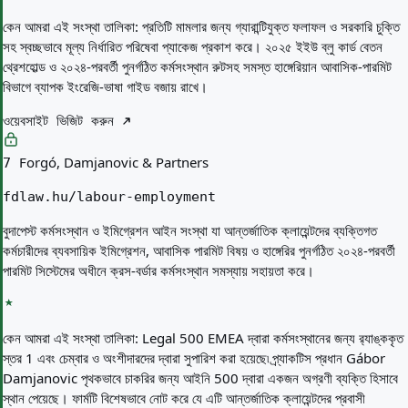
কেন আমরা এই সংস্থা তালিকা:
প্রতিটি মামলার জন্য গ্যারান্টিযুক্ত ফলাফল ও সরকারি চুক্তি
সহ স্বচ্ছভাবে মূল্য নির্ধারিত পরিষেবা প্যাকেজ প্রকাশ করে। ২০২৫ ইইউ ব্লু কার্ড বেতন
থ্রেশহোল্ড ও ২০২৪-পরবর্তী পুনর্গঠিত কর্মসংস্থান রুটসহ সমস্ত হাঙ্গেরিয়ান আবাসিক-পারমিট
বিভাগে ব্যাপক ইংরেজি-ভাষা গাইড বজায় রাখে।
ওয়েবসাইট ভিজিট করুন
Forgó, Damjanovic & Partners
7
fdlaw.hu/labour-employment
বুদাপেস্ট কর্মসংস্থান ও ইমিগ্রেশন আইন সংস্থা যা আন্তর্জাতিক ক্লায়েন্টদের ব্যক্তিগত
কর্মচারীদের ব্যবসায়িক ইমিগ্রেশন, আবাসিক পারমিট বিষয় ও হাঙ্গেরির পুনর্গঠিত ২০২৪-পরবর্তী
পারমিট সিস্টেমের অধীনে ক্রস-বর্ডার কর্মসংস্থান সমস্যায় সহায়তা করে।
কেন আমরা এই সংস্থা তালিকা:
Legal 500 EMEA দ্বারা কর্মসংস্থানের জন্য র‍্যাঙ্ককৃত
স্তর 1 এবং চেম্বার ও অংশীদারদের দ্বারা সুপারিশ করা হয়েছে৷ প্র্যাকটিস প্রধান Gábor
Damjanovic পৃথকভাবে চাকরির জন্য আইনি 500 দ্বারা একজন অগ্রণী ব্যক্তি হিসাবে
স্থান পেয়েছে। ফার্মটি বিশেষভাবে নোট করে যে এটি আন্তর্জাতিক ক্লায়েন্টদের প্রবাসী