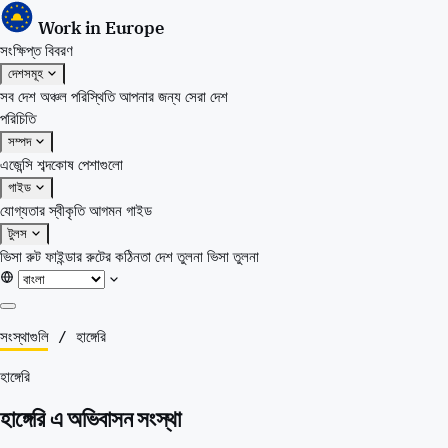
Work in Europe
সংক্ষিপ্ত বিবরণ
দেশসমূহ
সব দেশ
অঞ্চল
পরিস্থিতি
আপনার জন্য সেরা দেশ
পরিচিতি
সম্পদ
এজেন্সি
শব্দকোষ
পেশাগুলো
গাইড
যোগ্যতার স্বীকৃতি
আগমন গাইড
টুলস
ভিসা রুট ফাইন্ডার
রুটের কঠিনতা
দেশ তুলনা
ভিসা তুলনা
সংক্ষিপ্ত বিবরণ
সংস্থাগুলি
/
হাঙ্গেরি
দেশসমূহ
হাঙ্গেরি
সব দেশ
অঞ্চল
হাঙ্গেরি এ অভিবাসন সংস্থা
পরিস্থিতি