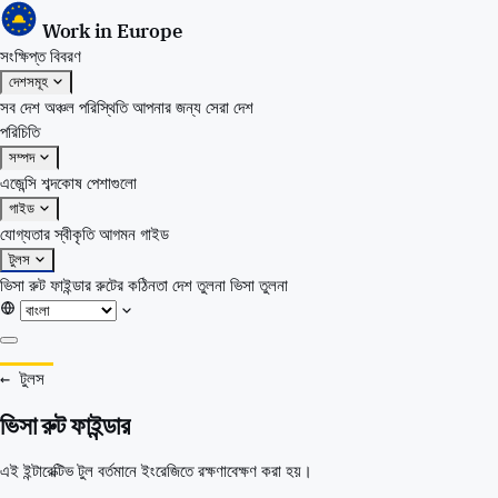
Work in Europe
সংক্ষিপ্ত বিবরণ
দেশসমূহ
সব দেশ
অঞ্চল
পরিস্থিতি
আপনার জন্য সেরা দেশ
পরিচিতি
সম্পদ
এজেন্সি
শব্দকোষ
পেশাগুলো
গাইড
যোগ্যতার স্বীকৃতি
আগমন গাইড
টুলস
ভিসা রুট ফাইন্ডার
রুটের কঠিনতা
দেশ তুলনা
ভিসা তুলনা
সংক্ষিপ্ত বিবরণ
← টুলস
দেশসমূহ
ভিসা রুট ফাইন্ডার
সব দেশ
অঞ্চল
এই ইন্টারেক্টিভ টুল বর্তমানে ইংরেজিতে রক্ষণাবেক্ষণ করা হয়।
পরিস্থিতি