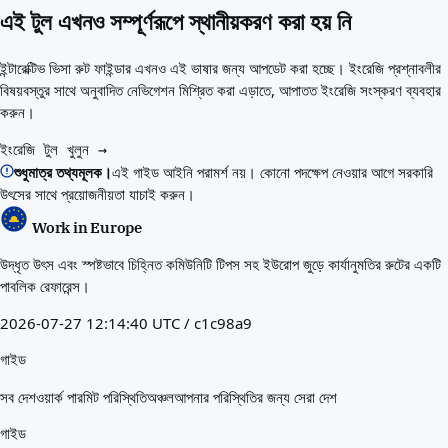
আপনার জন্য সেরা দেশ
এই টুল এখনও সম্পূর্ণরূপে স্থানীয়করণ করা হয় নি
পরিচিতি
সম্পদ
এজেন্সি
ইন্টারেক্টিভ ভিসা রুট ফাইন্ডার এখনও এই ভাষার জন্য আপডেট করা হচ্ছে। ইংরেজি প্রশ্নাবলীর
শব্দকোষ
বিষয়বস্তুর সাথে অনুবাদিত নেভিগেশন মিশ্রিত করা এড়াতে, আপাতত ইংরেজি সংস্করণ ব্যবহার
পেশাগুলো
করুন।
গাইড
ইংরেজি টুল খুলুন →
যোগ্যতার স্বীকৃতি
শুধুমাত্র তথ্যমূলক।
এই গাইড আইনি পরামর্শ নয়। কোনো পদক্ষেপ নেওয়ার আগে সরকারি
আগমন গাইড
উৎসের সাথে প্রয়োজনীয়তা যাচাই করুন।
টুলস
ভিসা রুট ফাইন্ডার
Work in Europe
রুটের কঠিনতা
উদ্ধৃত উৎস এবং স্পষ্টভাবে চিহ্নিত কমিউনিটি টিপস সহ ইউরোপ জুড়ে কার্যানুমতির রুটের একটি
দেশ তুলনা
পাবলিক রেফারেন্স।
ভিসা তুলনা
2026-07-27 12:14:40 UTC / c1c98a9
গাইড
সব দেশ
ওয়ার্ক পারমিট পরিস্থিতি
অঞ্চল
আপনার পরিস্থিতির জন্য সেরা দেশ
গাইড