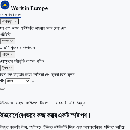
Work in Europe
সংক্ষিপ্ত বিবরণ
দেশসমূহ
সব দেশ
অঞ্চল
পরিস্থিতি
আপনার জন্য সেরা দেশ
পরিচিতি
সম্পদ
এজেন্সি
শব্দকোষ
পেশাগুলো
গাইড
যোগ্যতার স্বীকৃতি
আগমন গাইড
টুলস
ভিসা রুট ফাইন্ডার
রুটের কঠিনতা
দেশ তুলনা
ভিসা তুলনা
সংক্ষিপ্ত বিবরণ
ইউরোপের সহজ সংক্ষিপ্ত বিবরণ · সরকারি দাবি উদ্ধৃত
দেশসমূহ
সব দেশ
ইউরোপে বৈধভাবে কাজ করার একটি স্পষ্ট পথ।
অঞ্চল
পরিস্থিতি
উদ্ধৃত সরকারি উৎস, স্পষ্টভাবে চিহ্নিত কমিউনিটি টিপস এবং আমলাতান্ত্রিক জটিলতা কাটিয়ে