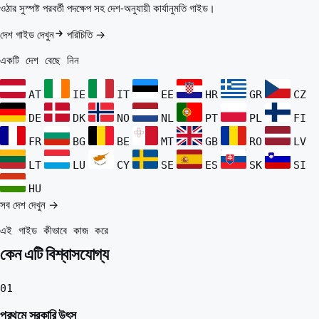
আপনার জন্য সেরা দেশ
ওঠার সুস্পষ্ট পরবর্তী পদক্ষেপ সহ দেশ-অনুযায়ী কার্যানুমতি গাইড।
পরিচিতি
সম্পদ
দেশ গাইড দেখুন
পরিচিতি →
এজেন্সি
একটি দেশ বেছে নিন
শব্দকোষ
পেশাগুলো
AT
IE
IT
EE
HR
GR
CZ
গাইড
যোগ্যতার স্বীকৃতি
DE
DK
NO
NL
PT
PL
FI
আগমন গাইড
FR
BG
BE
MT
GB
RO
LV
টুলস
ভিসা রুট ফাইন্ডার
LT
LU
CY
SE
ES
SK
SI
রুটের কঠিনতা
HU
দেশ তুলনা
সব দেশ দেখুন →
ভিসা তুলনা
এই গাইড কীভাবে কাজ করে
কেন এটি বিশ্বাসযোগ্য
01
প্রথমে সরকারি উৎস