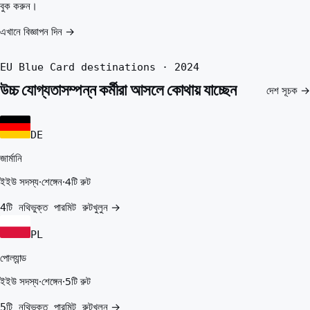
বুক করুন।
এখানে বিজ্ঞাপন দিন →
EU Blue Card destinations · 2024
উচ্চ যোগ্যতাসম্পন্ন কর্মীরা আসলে কোথায় যাচ্ছেন
দেশ সূচক →
DE
জার্মানি
ইইউ সদস্য
·
শেঙ্গেন
·
4টি রুট
খুলুন →
4টি নথিভুক্ত পারমিট রুট
PL
পোল্যান্ড
ইইউ সদস্য
·
শেঙ্গেন
·
5টি রুট
খুলুন →
5টি নথিভুক্ত পারমিট রুট