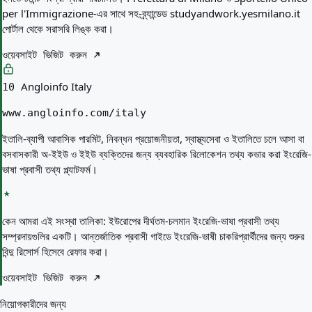
per l'Immigrazione-এর সাথে সহ-ব্র্যান্ডেড studyandwork.yesmilano.it
পোর্টাল থেকে সরাসরি লিঙ্ক করা।
ওয়েবসাইট ভিজিট করুন
Angloinfo Italy
10
www.angloinfo.com/italy
ইতালি-ব্যাপী আবাসিক পারমিট, নিবন্ধন প্রয়োজনীয়তা, স্বাস্থ্যসেবা ও ইতালিতে চলে আসা বা
বসবাসকারী অ-ইইউ ও ইইউ ব্যক্তিদের জন্য ব্যবহারিক রিলোকেশন তথ্য কভার করা ইংরেজি-
ভাষা প্রবাসী তথ্য প্ল্যাটফর্ম।
কেন আমরা এই সংস্থা তালিকা:
ইউরোপের দীর্ঘতম-চলমান ইংরেজি-ভাষা প্রবাসী তথ্য
সম্প্রদায়গুলির একটি। আন্তর্জাতিক প্রবাসী গাইডে ইংরেজি-ভাষী চাকরিপ্রার্থীদের জন্য শুরুর
বিন্দু রিসোর্স হিসেবে রেফার করা।
ওয়েবসাইট ভিজিট করুন
নিয়োগকারীদের জন্য