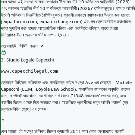
কেন আমরা এই সংস্থা তালিকা:
লজানার 'ইতালির শীর্ষ 10 অভিবাসন আইনজীবী (2026)'
এবং লজানার 'ইতালির শীর্ষ 10 নাগরিকত্ব আইনজীবী (2026)' তালিকাভুক্ত। হু'স হু আইনি
ইতালি অভিবাসন ডিরেক্টরিতে বৈশিষ্ট্যযুক্ত। প্রবাসী ফোরামে ব্যাপকভাবে উদ্ধৃত করা হয়েছে
(expatforum.com, expatexchange.com) এবং দ্য ফ্লোরেনটাইন ম্যাগাজিন
দ্বারা সুপারিশ করা হয়েছে আন্তর্জাতিক পরিবার এবং ইতালিতে ভবিষ্যৎ গড়তে চাওয়া
বিনিয়োগকারীদের জন্য প্রাথমিক সম্পদ হিসেবে।
ওয়েবসাইট ভিজিট করুন
Studio Legale Capecchi
3
www.capecchilegal.com
ফ্লোরেন্স ভিত্তিক অভিবাসন এবং নাগরিকত্ব আইন সংস্থা Avv এর নেতৃত্বে। Michele
Capecchi (LL.M., Loyola Law School), প্রবাসীদের বসবাসের অনুমতি, কাজের
ভিসা, কর্পোরেট অভিবাসন, বংশোদ্ভূত নাগরিকত্ব ('1948 ব্যতিক্রম' ক্ষেত্রে সহ), এবং
ইতালীয় রিয়েল এস্টেট দিয়ে সহায়তা করা। 'ইতালিতে প্রবাসীদের জন্য আইনি পরামর্শ' (দ্য
ফ্লোরেনটাইন প্রেস) এর লেখক।
কেন আমরা এই সংস্থা তালিকা:
মিশেল ক্যাপেচি 2011 সাল থেকে ফ্লোরেন্সের প্রবাসী