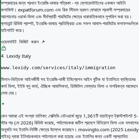
সম্প্রদায়ের জন্য প্রধান ইংরেজি-ভাষার পত্রিকা - দ্য ফ্লোরেনটাইনের একজন আইনি
কলামিস্ট। expatforum.com এবং রিক স্টিভস ভ্রমণ ফোরামে প্রবাসী সম্প্রদায়ের
আলোচনায় ওয়ার্ক-ভিসা এবং দীর্ঘস্থায়ী পারমিটের ক্ষেত্রে ধারাবাহিকভাবে সুপারিশ করা হয়।
ক্লায়েন্ট রিভিউ প্রম্পট, ইংরেজি-ভাষায় প্রতিক্রিয়া এবং সফল আবাস-পারমিটের ফলাফলগুলিকে
হাইলাইট করে।
ওয়েবসাইট ভিজিট করুন
Lexidy Italy
4
www.lexidy.com/services/italy/immigration
মিলান-ভিত্তিক আইনজীবী সহ ইংরেজি-ভাষী ইমিগ্রেশন আইন বুটিক যা ইতালিতে ব্যক্তিদের
কার্য ভিসা, ইইউ ব্লু কার্ড, ঐচ্ছিক আবাসিকতা, ডিজিটাল নোম্যাড ভিসা ও নাগরিকত্ব আবেদনে
সেবা দেয়।
কেন আমরা এই সংস্থা তালিকা:
লেক্সিডি নেটওয়ার্ক জুড়ে 1,361টি যাচাইকৃত ট্রাস্টপাইলট 5-
স্টার গড় (মে 2026) রিভিউ করেছে, পর্যালোচকরা জটিল প্রদেশে বিনিয়োগ ভিসা এবং বসবাসের
অনুমতি সহ ইতালি-নির্দিষ্ট ক্ষেত্রে উল্লেখ করেছেন। movingto.com (2025 Lexidy
গাইড) দ্বারা ইতিবাচকভাবে পর্যালোচনা করা হয়েছে এবং ইতালির জন্য একটি প্রস্তাবিত