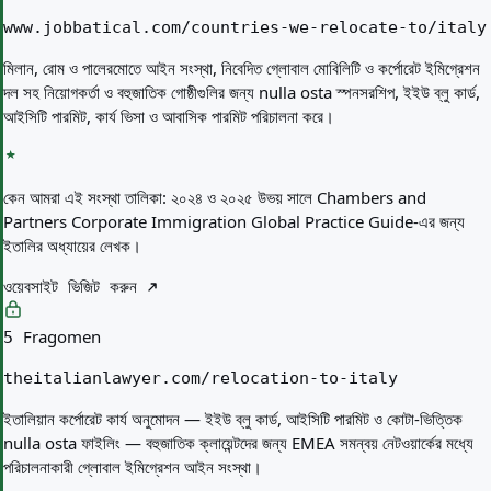
www.jobbatical.com/countries-we-relocate-to/italy
মিলান, রোম ও পালেরমোতে আইন সংস্থা, নিবেদিত গ্লোবাল মোবিলিটি ও কর্পোরেট ইমিগ্রেশন
দল সহ নিয়োগকর্তা ও বহুজাতিক গোষ্ঠীগুলির জন্য nulla osta স্পনসরশিপ, ইইউ ব্লু কার্ড,
আইসিটি পারমিট, কার্য ভিসা ও আবাসিক পারমিট পরিচালনা করে।
কেন আমরা এই সংস্থা তালিকা:
২০২৪ ও ২০২৫ উভয় সালে Chambers and
Partners Corporate Immigration Global Practice Guide-এর জন্য
ইতালির অধ্যায়ের লেখক।
ওয়েবসাইট ভিজিট করুন
Fragomen
5
theitalianlawyer.com/relocation-to-italy
ইতালিয়ান কর্পোরেট কার্য অনুমোদন — ইইউ ব্লু কার্ড, আইসিটি পারমিট ও কোটা-ভিত্তিক
nulla osta ফাইলিং — বহুজাতিক ক্লায়েন্টদের জন্য EMEA সমন্বয় নেটওয়ার্কের মধ্যে
পরিচালনাকারী গ্লোবাল ইমিগ্রেশন আইন সংস্থা।