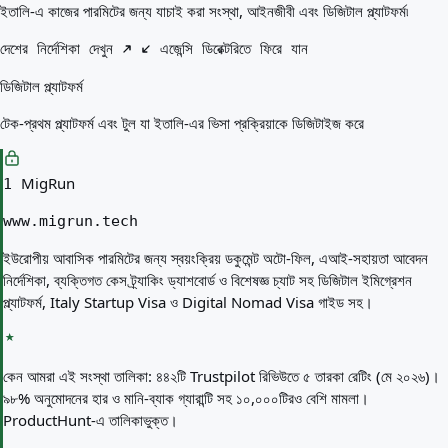
আপনার জন্য সেরা দেশ
ইতালি-এ কাজের পারমিটের জন্য যাচাই করা সংস্থা, আইনজীবী এবং ডিজিটাল প্ল্যাটফর্ম৷
পরিচিতি
সম্পদ
দেশের নির্দেশিকা দেখুন
এজেন্সি ডিরেক্টরিতে ফিরে যান
এজেন্সি
ডিজিটাল প্ল্যাটফর্ম
শব্দকোষ
পেশাগুলো
টেক-প্রথম প্ল্যাটফর্ম এবং টুল যা ইতালি-এর ভিসা প্রক্রিয়াকে ডিজিটাইজ করে
গাইড
যোগ্যতার স্বীকৃতি
আগমন গাইড
MigRun
1
টুলস
www.migrun.tech
ভিসা রুট ফাইন্ডার
রুটের কঠিনতা
ইউরোপীয় আবাসিক পারমিটের জন্য স্বয়ংক্রিয় ডকুমেন্ট অটো-ফিল, এআই-সহায়তা আবেদন
দেশ তুলনা
নির্দেশিকা, ব্যক্তিগত কেস ট্র্যাকিং ড্যাশবোর্ড ও বিশেষজ্ঞ চ্যাট সহ ডিজিটাল ইমিগ্রেশন
ভিসা তুলনা
প্ল্যাটফর্ম, Italy Startup Visa ও Digital Nomad Visa গাইড সহ।
কেন আমরা এই সংস্থা তালিকা:
৪৪২টি Trustpilot রিভিউতে ৫ তারকা রেটিং (মে ২০২৬)।
৯৮% অনুমোদনের হার ও মানি-ব্যাক গ্যারান্টি সহ ১০,০০০টিরও বেশি মামলা।
ProductHunt-এ তালিকাভুক্ত।