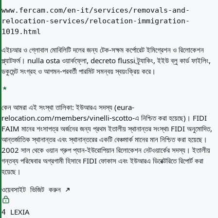
www.fercam.com/en-it/services/removals-and-
relocation-services/relocation-immigration-
1019.html
এইচআর ও গ্লোবাল মোবিলিটি দলের জন্য টেক-সক্ষম কর্পোরেট ইমিগ্রেশন ও রিলোকেশন
প্ল্যাটফর্ম। nulla osta ওয়ার্কফ্লো, decreto flussi ট্র্যাকিং, ইইউ ব্লু কার্ড ফাইলিং,
ডকুমেন্ট সংগ্রহ ও আগমন-পরবর্তী পারমিট সমন্বয় স্বয়ংক্রিয় করে।
কেন আমরা এই সংস্থা তালিকা:
ইউআরএ সদস্য (eura-
relocation.com/members/vinelli-scotto-এ নিশ্চিত করা হয়েছে)। FIDI
FAIM মানের শংসাপত্র অর্জনের জন্য প্রথম ইতালীয় স্থানান্তর সংস্থা৷ FIDI অনুমোদিত,
আন্তর্জাতিক স্থানান্তর এবং স্থানান্তরের একটি বেঞ্চমার্ক মানের মান নিশ্চিত করা হয়েছে।
2002 সাল থেকে ওয়ান গ্রুপ প্যান-ইউরোপিয়ান রিলোকেশন নেটওয়ার্কের সদস্য। ইতালীয়
গন্তব্য পরিষেবার অগ্রগামী হিসাবে FIDI ফোকাস এবং ইউআরএ ডিরেক্টরিতে রিপোর্ট করা
হয়েছে।
ওয়েবসাইট ভিজিট করুন
LEXIA
4