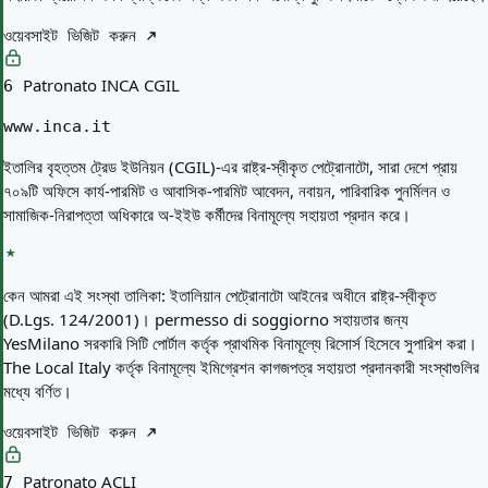
ওয়েবসাইট ভিজিট করুন
Patronato INCA CGIL
6
www.inca.it
ইতালির বৃহত্তম ট্রেড ইউনিয়ন (CGIL)-এর রাষ্ট্র-স্বীকৃত পেট্রোনাটো, সারা দেশে প্রায়
৭০৯টি অফিসে কার্য-পারমিট ও আবাসিক-পারমিট আবেদন, নবায়ন, পারিবারিক পুনর্মিলন ও
সামাজিক-নিরাপত্তা অধিকারে অ-ইইউ কর্মীদের বিনামূল্যে সহায়তা প্রদান করে।
কেন আমরা এই সংস্থা তালিকা:
ইতালিয়ান পেট্রোনাটো আইনের অধীনে রাষ্ট্র-স্বীকৃত
(D.Lgs. 124/2001)। permesso di soggiorno সহায়তার জন্য
YesMilano সরকারি সিটি পোর্টাল কর্তৃক প্রাথমিক বিনামূল্যে রিসোর্স হিসেবে সুপারিশ করা।
The Local Italy কর্তৃক বিনামূল্যে ইমিগ্রেশন কাগজপত্র সহায়তা প্রদানকারী সংস্থাগুলির
মধ্যে বর্ণিত।
ওয়েবসাইট ভিজিট করুন
Patronato ACLI
7