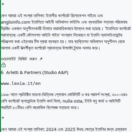
কেন আমরা এই সংস্থা তালিকা:
ইতালীয় কর্পোরেট রিলোকেশন গাইডে এবং
angloinfo.com ইতালিতে আইনী অভিবাসন ফাইলিং এবং ব্যবহারিক গন্তব্য পরিষেবার
ব্রিজিং একজন অনুশীলনকারী হিসাবে ধারাবাহিকভাবে উল্লেখ করা হয়েছে। 'ইতালিতে কর্পোরেট
স্থানান্তর: একটি কৌশলগত আইনি গাইড' সংস্থান লিখেছেন যা ইতালি অ্যাসাইনমেন্টের
পরিকল্পনা করা এইচআর টিম দ্বারা ব্যবহৃত হয়। তার ব্যক্তিগত অভিবাসন অনুশীলন থেকে
আলাদা একটি উত্সর্গীকৃত কর্পোরেট স্থানান্তর উপদেষ্টা ট্র্যাক অফার করে।
ওয়েবসাইট ভিজিট করুন
Arletti & Partners (Studio A&P)
6
www.lexia.it/en
১৯৯৮ সালে প্রতিষ্ঠিত মডেনা-ভিত্তিক গ্লোবাল মোবিলিটি ও কর পরামর্শ সংস্থা, ৩০০-এরও
বেশি কর্পোরেট ক্লায়েন্টকে ইতালি কার্য ভিসা, nulla osta, ইইউ ব্লু কার্ড ও আইসিটি
পারমিটে ৫০টিরও বেশি বহুভাষিক বিশেষজ্ঞ সহায়তা করে।
কেন আমরা এই সংস্থা তালিকা:
2024 এবং 2025 উভয় ক্ষেত্রে ইতালির জন্য চেম্বারস