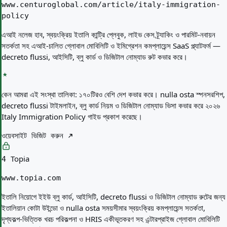
www.centuroglobal.com/article/italy-immigration-
policy
এআই নলেজ হাব, স্বয়ংক্রিয় ইতালি কান্ট্রি প্লেবুক, লাইভ কেস ট্র্যাকিং ও পারমিট-নবায়ন
সতর্কতা সহ এআই-চালিত গ্লোবাল মোবিলিটি ও ইমিগ্রেশন কমপ্লায়েন্স SaaS প্ল্যাটফর্ম —
decreto flussi, আইসিটি, ব্লু কার্ড ও ডিজিটাল নোম্যাড রুট কভার করে।
কেন আমরা এই সংস্থা তালিকা:
১৭০টিরও বেশি দেশ কভার করে। nulla osta স্পনসরশিপ,
decreto flussi টাইমলাইন, ব্লু কার্ড নিয়ম ও ডিজিটাল নোম্যাড ভিসা কভার করে ২০২৬
Italy Immigration Policy গাইড প্রকাশ করেছে।
ওয়েবসাইট ভিজিট করুন
Topia
4
www.topia.com
ইতালি নিয়োগে ইইউ ব্লু কার্ড, আইসিটি, decreto flussi ও ডিজিটাল নোম্যাড রুটের জন্য
ইতালিয়ান কোটা উইন্ডো ও nulla osta সময়সীমার স্বয়ংক্রিয় কমপ্লায়েন্স সতর্কতা,
দৃশ্যকল্প-ভিত্তিক খরচ পরিকল্পনা ও HRIS একীভূতকরণ সহ এন্টারপ্রাইজ গ্লোবাল মোবিলিটি