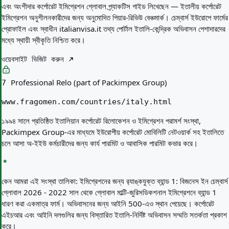
এবং অংশীদার কর্পোরেট ইমিগ্রেশন গ্লোবাল প্র্যাকটিস গাইড লিখেছেন — ইতালীয় কর্পোরেট
ইমিগ্রেশন অনুশীলনকারীদের জন্য অনুমোদিত পিয়ার-রিভিউ বেঞ্চমার্ক। চেম্বার্স ইউরোপে ফার্মের
প্রোফাইল এবং স্বাধীন italianvisa.it তথ্য পোর্টাল ইতালি-কেন্দ্রিক অভিবাসন পেশাদারদের
মধ্যে স্থায়ী স্বীকৃতি নিশ্চিত করে।
ওয়েবসাইট ভিজিট করুন
Professional Relo (part of Packimpex Group)
7
www.fragomen.com/countries/italy.html
১৯৯৪ সালে প্রতিষ্ঠিত ইতালিয়ান কর্পোরেট রিলোকেশন ও ইমিগ্রেশন পরামর্শ সংস্থা,
Packimpex Group-এর মাধ্যমে ইউরোপীয় কর্পোরেট মোবিলিটি নেটওয়ার্ক সহ ইতালিতে
চলে আসা অ-ইইউ কর্মচারীদের জন্য কার্য পারমিট ও আবাসিক পারমিট কভার করে।
কেন আমরা এই সংস্থা তালিকা:
ইমিগ্রেশনের জন্য র‍্যাঙ্কযুক্ত ব্যান্ড 1: বিজনেস ইন চেম্বার্স
গ্লোবাল 2026 - 2022 সাল থেকে গ্লোবাল মাল্টি-জুরিসডিকশনাল ইমিগ্রেশনে ব্যান্ড 1
ধারণ করা একমাত্র ফার্ম। অভিবাসনের জন্য আইনি 500-এও স্থান পেয়েছে। কর্পোরেট
এইচআর এবং আইনি দলগুলির জন্য বিস্তারিত ইতালি-নির্দিষ্ট অভিবাসন সম্মতি সতর্কতা প্রকাশ
করে।