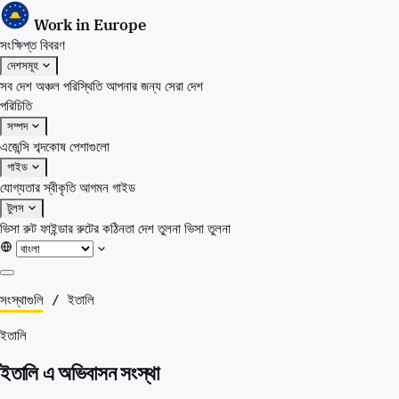
Work in Europe
সংক্ষিপ্ত বিবরণ
দেশসমূহ
সব দেশ
অঞ্চল
পরিস্থিতি
আপনার জন্য সেরা দেশ
পরিচিতি
সম্পদ
এজেন্সি
শব্দকোষ
পেশাগুলো
গাইড
যোগ্যতার স্বীকৃতি
আগমন গাইড
টুলস
ভিসা রুট ফাইন্ডার
রুটের কঠিনতা
দেশ তুলনা
ভিসা তুলনা
সংক্ষিপ্ত বিবরণ
সংস্থাগুলি
/
ইতালি
দেশসমূহ
ইতালি
সব দেশ
অঞ্চল
ইতালি এ অভিবাসন সংস্থা
পরিস্থিতি