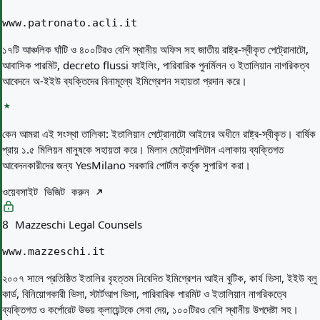
www.patronato.acli.it
১৭টি আঞ্চলিক ঘাঁটি ও ৪০০টিরও বেশি স্থানীয় অফিস সহ জাতীয় রাষ্ট্র-স্বীকৃত পেট্রোনাটো,
আবাসিক পারমিট, decreto flussi ফাইলিং, পারিবারিক পুনর্মিলন ও ইতালিয়ান নাগরিকত্ব
আবেদনে অ-ইইউ ব্যক্তিদের বিনামূল্যে ইমিগ্রেশন সহায়তা প্রদান করে।
কেন আমরা এই সংস্থা তালিকা:
ইতালিয়ান পেট্রোনাটো আইনের অধীনে রাষ্ট্র-স্বীকৃত। বার্ষিক
প্রায় ১.৫ মিলিয়ন মানুষকে সহায়তা করে। মিলান মেট্রোপলিটান এলাকায় ব্যক্তিগত
আবেদনকারীদের জন্য YesMilano সরকারি পোর্টাল কর্তৃক সুপারিশ করা।
ওয়েবসাইট ভিজিট করুন
Mazzeschi Legal Counsels
8
www.mazzeschi.it
২০০৭ সালে প্রতিষ্ঠিত ইতালির বৃহত্তম নিবেদিত ইমিগ্রেশন আইন বুটিক, কার্য ভিসা, ইইউ ব্লু
কার্ড, বিনিয়োগকারী ভিসা, স্টার্টআপ ভিসা, পারিবারিক পারমিট ও ইতালিয়ান নাগরিকত্বে
ব্যক্তিগত ও কর্পোরেট উভয় ক্লায়েন্টকে সেবা দেয়, ১০০টিরও বেশি স্থানীয় উপদেষ্টা সহ।