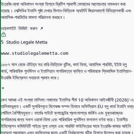
ইংরেজি-ভাষা অভিবাসন সংস্থা হিসাবে ব্রিটিশ প্রবাসী ফোরামের আলোচনায় নামকরণ করা
হয়েছে। লেক্সিডির ইতালি পৃষ্ঠা দেখায় মিলান-ভিত্তিক অ্যাটর্নি জিয়ানকার্লো বিনিয়োগকারী এবং
আবাসিক-পারমিটের মামলা পরিচালনা করছেন।
ওয়েবসাইট ভিজিট করুন
Studio Legale Metta
5
www.studiolegalemetta.com
১৮৮৭ সাল থেকে ঐতিহ্য সহ বারি-ভিত্তিক বুটিক, কার্য ভিসা, আবাসিক পারমিট, ইইউ ব্লু
কার্ড, পারিবারিক পুনর্মিলন ও ইতালিয়ান নাগরিকত্বে ব্যক্তি ও পরিবারকে দ্বিভাষিক ইতালিয়ান-
ইংরেজি ইমিগ্রেশন সহায়তা প্রদান করে।
কেন আমরা এই সংস্থা তালিকা:
লজানার 'ইতালির শীর্ষ 10 অভিবাসন আইনজীবী (2026)'-এ
তালিকাভুক্ত। একটি সুপারিশকৃত বিশেষজ্ঞ সম্পদ হিসাবে অফিসিয়াল EU ব্লু কার্ড ইতালি তথ্য
পোর্টালে বৈশিষ্ট্যযুক্ত। ফার্মের সাইটে ক্লায়েন্টের প্রশংসাপত্র মার্কিন এবং যুক্তরাজ্যের
নাগরিকদের জন্য সফল ওয়ার্ক-ভিসা এবং পারিবারিক পুনর্মিলন ফলাফল বর্ণনা করে। ইতালীয়
ইমিগ্রেশন কমিউনিটি গাইডে নুলা ওস্তা এবং পারমিট ফাইলিংয়ের সাথে ইংরেজি-ভাষার আইনি
সহায়তা প্রয়োজন এমন ব্যক্তিদের জন্য একটি নির্ভরযোগ্য বুটিক হিসাবে উল্লেখ করা হয়েছে।