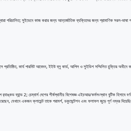
দ্বারা পরিচালিত; সুইডেনে কাজ করার জন্য আন্তর্জাতিক ব্যক্তিদের জন্য প্রামাণিক সরল-ভাষা
 প্রতিষ্ঠিত, কার্য পারমিট আবেদন, ইইউ ব্লু কার্ড, আপিল ও সুইডিশ সম্মিলিত চুক্তির অধীনে 
পে র‌্যাঙ্কড ব্যান্ড 2; চেম্বার্স দেশের শীর্ষস্থানীয় বিশেষজ্ঞ এইচআর/কর্মসংস্থান বুটিক হি
ছেন, যেখানে একজন ক্লায়েন্ট তাকে পরামর্শ, ডকুমেন্টেশন এবং ফলাফল জুড়ে পূর্ণ নম্বর দিয়ে