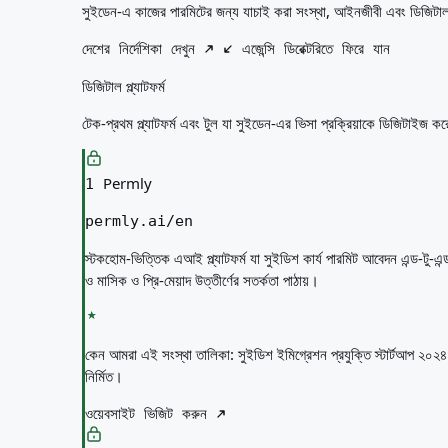
আপনার জন্য সেরা দেশ
সুইডেন-এ কাজের পারমিটের জন্য যাচাই করা সংস্থা, আইনজীবী এবং ডিজিটাল প্ল
পরিচিতি
সম্পদ
দেশের নির্দেশিকা দেখুন
এজেন্সি ডিরেক্টরিতে ফিরে যান
এজেন্সি
ডিজিটাল প্ল্যাটফর্ম
শব্দকোষ
পেশাগুলো
টেক-প্রথম প্ল্যাটফর্ম এবং টুল যা সুইডেন-এর ভিসা প্রক্রিয়াকে ডিজিটাইজ কর
গাইড
যোগ্যতার স্বীকৃতি
আগমন গাইড
Permly
1
টুলস
permly.ai/en
ভিসা রুট ফাইন্ডার
রুটের কঠিনতা
স্টকহোম-ভিত্তিক এআই প্ল্যাটফর্ম যা সুইডিশ কার্য পারমিট আবেদন এন্ড-ট
দেশ তুলনা
ও মাসিক ও প্রি-মেয়াদ উত্তীর্ণের সতর্কতা পাঠায়।
ভিসা তুলনা
কেন আমরা এই সংস্থা তালিকা:
সুইডিশ ইমিগ্রেশন প্রযুক্তি স্টার্টআপ 
নির্মিত।
ওয়েবসাইট ভিজিট করুন