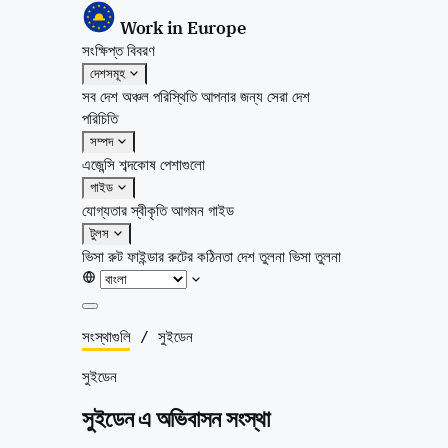
Work in Europe
সংক্ষিপ্ত বিবরণ
দেশসমূহ
সব দেশ
অঞ্চল
পরিস্থিতি
আপনার জন্য সেরা দেশ
পরিচিতি
সম্পদ
এজেন্সি
শব্দকোষ
পেশাগুলো
গাইড
যোগ্যতার স্বীকৃতি
আগমন গাইড
টুলস
ভিসা রুট ফাইন্ডার
রুটের কঠিনতা
দেশ তুলনা
ভিসা তুলনা
সংক্ষিপ্ত বিবরণ
সংস্থাগুলি
/
সুইডেন
দেশসমূহ
সুইডেন
সব দেশ
অঞ্চল
সুইডেন এ অভিবাসন সংস্থা
পরিস্থিতি