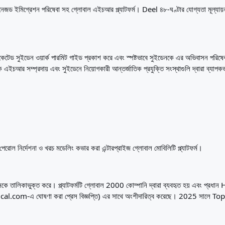
ানেজড ইমিগ্রেশন পরিষেবা সহ গ্লোবাল এইচআর প্ল্যাটফর্ম। Deel ৪৮-ঘণ্টার যোগ্যতা মূল্যায়ন, 
সুইডেন ওয়ার্ক পারমিট গাইড প্রকাশ করে এবং স্পষ্টভাবে সুইডেনকে এর অভিবাসন পরিষে
ইচআর সম্প্রদায় এবং সুইডেনে নিয়োগকারী আন্তর্জাতিক প্রযুক্তি সংস্থাগুলি দ্বারা ব্যাপক
স, পেরোল নির্দেশনা ও খরচ মডেলিং কভার করা এন্টারপ্রাইজ গ্লোবাল মোবিলিটি প্ল্যাটফর্ম।
নকে তালিকাভুক্ত করে। প্ল্যাটফর্মটি গ্লোবাল 2000 কোম্পানি দ্বারা ব্যবহৃত হয় এবং প্রধান H
ical.com-এ ঘোষণা করা প্রেস বিজ্ঞপ্তি) এর সাথে অংশীদারিত্ব করেছে। 2025 সালে Topi