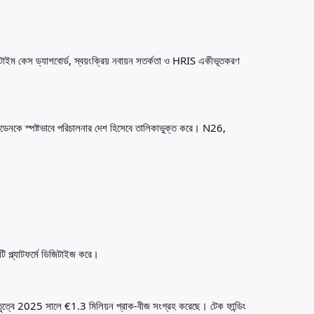
টাইম কেস ড্যাশবোর্ড, স্বয়ংক্রিয় নবায়ন সতর্কতা ও HRIS একীভূতকরণ
সুইডেনকে স্পষ্টভাবে পরিচালনার দেশ হিসেবে তালিকাভুক্ত করে। N26,
কটি প্ল্যাটফর্মে ডিজিটাইজ করে।
র নেতৃত্বে 2025 সালে €1.3 মিলিয়ন প্রাক-বীজ সংগ্রহ করেছে। টেক ফান্ডিং