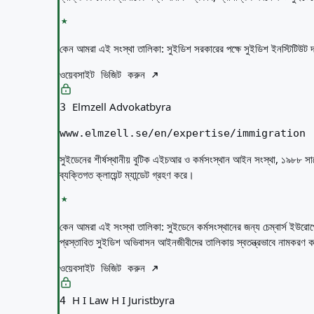
কেন আমরা এই সংস্থা তালিকা:
সুইডিশ সরকারের পক্ষে সুইডিশ ইনস্টিটিউট 
ওয়েবসাইট ভিজিট করুন
Elmzell Advokatbyra
3
www.elmzell.se/en/expertise/immigration
সুইডেনের শীর্ষস্থানীয় বুটিক এইচআর ও কর্মসংস্থান আইন সংস্থা, ১৯৮৮ সালে
ব্যক্তিগত ক্লায়েন্ট ম্যান্ডেট গ্রহণ করে।
কেন আমরা এই সংস্থা তালিকা:
সুইডেনে কর্মসংস্থানের জন্য চেম্বার্স ইউরো
প্রস্তাবিত সুইডিশ অভিবাসন আইনজীবীদের তালিকায় স্বতন্ত্রভাবে নামকরণ করে
ওয়েবসাইট ভিজিট করুন
H I Law H I Juristbyra
4