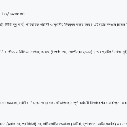
-to/sweden
িট, ইইউ ব্লু কার্ড, পারিবারিক পারমিট ও স্থানীয় নিবন্ধন কভার করে। এইচআর দলগুলি রিয়েল-
্পানি যা €১১.৬ মিলিয়ন সংগ্রহ করেছে (tech.eu, সেপ্টেম্বর ২০২২)। তার প্ল্যাটফর্ম পেজে 
িং, আবাসন সমন্বয়, স্থানীয় নিবন্ধন ও ব্যাংক সেটআপসহ সম্পূর্ণ কর্মচারী রিলোকেশন ওয়ার্কফ্লো এ
ন্ডারসন (স্ল্যাক সহ-প্রতিষ্ঠাতা) সহ লাইফলাইন ভেঞ্চারস (আউরা, সুপারসেল, ওল্টের সমর্থক) এ