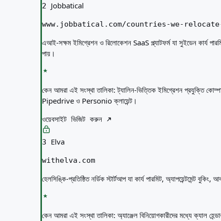
Jobbatical
2
www.jobbatical.com/countries-we-relocate
এআই-সক্ষম ইমিগ্রেশন ও রিলোকেশন SaaS প্ল্যাটফর্ম যা সুইডেন কার্য পারম
পায়।
কেন আমরা এই সংস্থা তালিকা:
ট্যালিন-ভিত্তিক ইমিগ্রেশন প্রযুক্তি কোম
Pipedrive ও Personio ক্লায়েন্ট।
ওয়েবসাইট ভিজিট করুন
Elva
3
withelva.com
হেলসিঙ্কি-প্রতিষ্ঠিত নর্ডিক স্টার্টআপ যা কার্য পারমিট, অ্যাপয়েন্টমেন্ট বুক
কেন আমরা এই সংস্থা তালিকা:
অ্যাঞ্জেল বিনিয়োগকারীদের মধ্যে ক্যাল হে