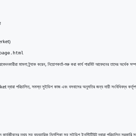
া
rket)
page.html
েদনকারীরা মামলা ট্র্যাক করেন, নিয়োগকর্তা-শুরু করা কার্য পারমিট আবেদনের তাদের অর্ধেক সম্পন
দ্বারা পরিচালিত, সমস্ত সুইডিশ কাজ এবং বসবাসের অনুমতির জন্য দায়ী সংবিধিবদ্ধ কর্তৃপক্ষ
েনে কার্যজীবনের তথ্য সহ ব্যবহারিক নির্দেশিকা সহ সুইডিশ ইনস্টিটিউট দ্বারা পরিচালিত সরকারি 