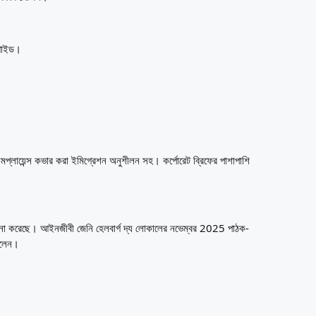
 গাইড।
কমপ্লায়েন্স কভার করা ইমিগ্রেশন অনুশীলন সহ। কর্পোরেট ব্রিফের পাশাপাশি
সাবে বর্ণনা করেছে। আইনজীবী জেনি হেলবার্গ দ্য লোকালের নভেম্বর 2025 পাঠক-
ছিলেন।