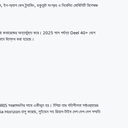
ইন-অ্যাপ কেস ট্র্যাকিং, ডকুমেন্ট সংগ্রহ ও নিবেদিত মোবিলিটি বিশেষজ্ঞ
বা কভারেজের অন্তর্ভুক্ত করে। 2025 সাল পর্যন্ত Deel 40+ দেশে
ভাবে উল্লেখ করা হয়েছে।
RIS সরঞ্জামগুলির সাথে একীভূত হয়। টপিয়া তার গতিশীলতা সফ্টওয়্যারের
a Horizon চালু করেছে, সুইডেন সহ রিয়েল-টাইম দেশ-দেশ-দেশ সম্মতি