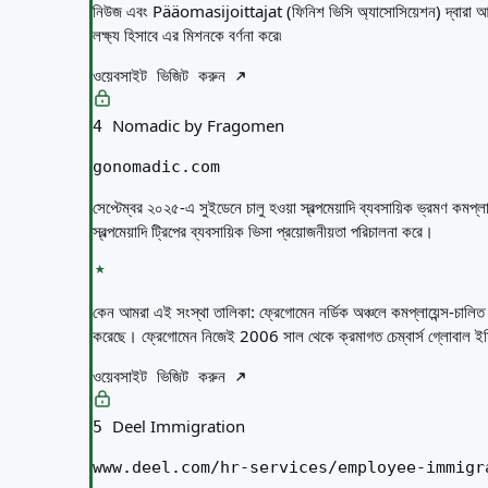
নিউজ এবং Pääomasijoittajat (ফিনিশ ভিসি অ্যাসোসিয়েশন) দ্বারা আচ্ছাদিত।
লক্ষ্য হিসাবে এর মিশনকে বর্ণনা করে৷
ওয়েবসাইট ভিজিট করুন
Nomadic by Fragomen
4
gonomadic.com
সেপ্টেম্বর ২০২৫-এ সুইডেনে চালু হওয়া স্বল্পমেয়াদি ব্যবসায়িক ভ্রমণ কমপ্
স্বল্পমেয়াদি ট্রিপের ব্যবসায়িক ভিসা প্রয়োজনীয়তা পরিচালনা করে।
কেন আমরা এই সংস্থা তালিকা:
ফ্রেগোমেন নর্ডিক অঞ্চলে কমপ্লায়েন্স-চ
করেছে। ফ্রেগোমেন নিজেই 2006 সাল থেকে ক্রমাগত চেম্বার্স গ্লোবাল ইমি
ওয়েবসাইট ভিজিট করুন
Deel Immigration
5
www.deel.com/hr-services/employee-immigr