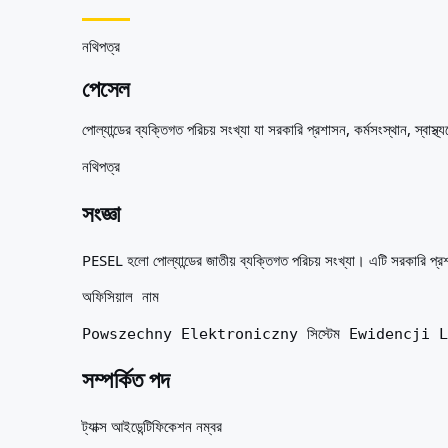
আপনার জন্য সেরা দেশ
পরিচিতি
সম্পদ
নথিপত্র
এজেন্সি
পেসেল
শব্দকোষ
পেশাগুলো
পোল্যান্ডের ব্যক্তিগত পরিচয় সংখ্যা যা সরকারি প্রশাসন, কর্মসংস্থান, স্বাস্থ্
গাইড
যোগ্যতার স্বীকৃতি
নথিপত্র
আগমন গাইড
টুলস
সংজ্ঞা
ভিসা রুট ফাইন্ডার
রুটের কঠিনতা
PESEL হলো পোল্যান্ডের জাতীয় ব্যক্তিগত পরিচয় সংখ্যা। এটি সরকারি প্রশাস
দেশ তুলনা
ভিসা তুলনা
অফিসিয়াল নাম
Powszechny Elektroniczny সিস্টেম Ewidencji 
সম্পর্কিত পদ
ট্যাক্স আইডেন্টিফিকেশন নম্বর