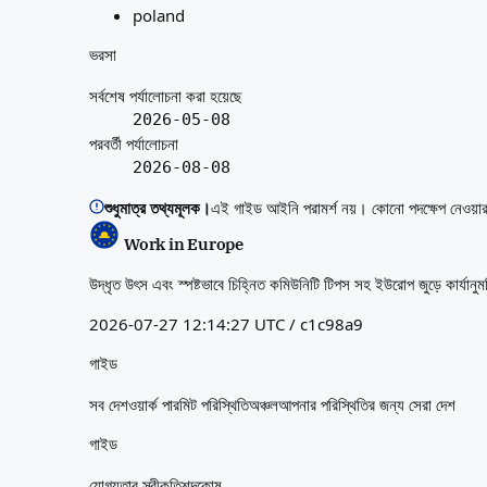
poland
ভরসা
সর্বশেষ পর্যালোচনা করা হয়েছে
2026-05-08
পরবর্তী পর্যালোচনা
2026-08-08
শুধুমাত্র তথ্যমূলক।
এই গাইড আইনি পরামর্শ নয়। কোনো পদক্ষেপ নেওয়া
Work in Europe
উদ্ধৃত উৎস এবং স্পষ্টভাবে চিহ্নিত কমিউনিটি টিপস সহ ইউরোপ জুড়ে কার্যানু
2026-07-27 12:14:27 UTC / c1c98a9
গাইড
সব দেশ
ওয়ার্ক পারমিট পরিস্থিতি
অঞ্চল
আপনার পরিস্থিতির জন্য সেরা দেশ
গাইড
যোগ্যতার স্বীকৃতি
শব্দকোষ