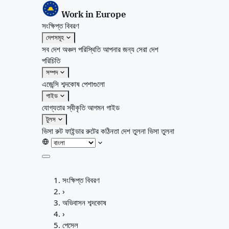
Work in Europe
সংক্ষিপ্ত বিবরণ
দেশসমূহ
সব দেশ
অঞ্চল
পরিস্থিতি
আপনার জন্য সেরা দেশ
পরিচিতি
সম্পদ
এজেন্সি
শব্দকোষ
পেশাগুলো
গাইড
যোগ্যতার স্বীকৃতি
আগমন গাইড
টুলস
ভিসা রুট ফাইন্ডার
রুটের কঠিনতা
দেশ তুলনা
ভিসা তুলনা
সংক্ষিপ্ত বিবরণ
সংক্ষিপ্ত বিবরণ
দেশসমূহ
›
সব দেশ
অভিবাসন শব্দকোষ
অঞ্চল
›
পরিস্থিতি
পেসেল