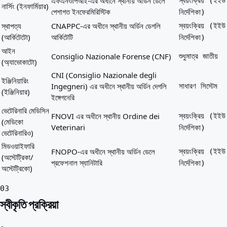
এফএনওপিআই-এর অধীনে স্থানীয় অর্ডিন ডেলে
স্বয়ংক্রিয় (ইইউ
নার্সিং (ইনফার্মিয়ার)
পেশাগত ইনফেরমিরিস্টিক
নির্দেশিকা)
স্থাপত্য
CNAPPC-এর অধীনে স্থানীয় অর্ডিন ডেগলি
স্বয়ংক্রিয় (ইইউ
(আর্কিটেটো)
আর্কিটেটি
নির্দেশিকা)
আইন
Consiglio Nazionale Forense (CNF)
শুধুমাত্র জাতীয়
(অ্যাভোকাটো)
CNI (Consiglio Nazionale degli
ইঞ্জিনিয়ারিং
Ingegneri) এর অধীনে স্থানীয় অর্ডিন দেগলি
সাধারণ সিস্টেম
(ইঞ্জিনিয়ার)
ইঙ্গেগনেরি
ভেটেরিনারি মেডিসিন
FNOVI এর অধীনে স্থানীয় Ordine dei
স্বয়ংক্রিয় (ইইউ
(মেডিকো
Veterinari
নির্দেশিকা)
ভেটেরিনারিও)
মিডওয়াইফারি
FNOPO-এর অধীনে স্থানীয় অর্ডিন ডেলে
স্বয়ংক্রিয় (ইইউ
(অস্টেট্রিকা/
প্রফেশনাল স্যানিটারি
নির্দেশিকা)
অস্টেট্রিকো)
03
স্বীকৃতি প্রক্রিয়া