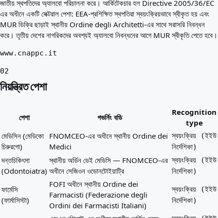
জাতীয় স্থপতিদের অ্যালবো পরিচালনা করে। আর্কিটেকচার হল Directive 2005/36/EC
এর অধীনে একটি সেক্টরাল পেশা: EEA-প্রশিক্ষিত স্থপতিরা স্বয়ংক্রিয়ভাবে স্বীকৃত হয় এবং
MUR ডিক্রি ছাড়াই স্থানীয় Ordine degli Architetti-এর সাথে সরাসরি নিবন্ধন
করে। তৃতীয় দেশের নাগরিকদের অবশ্যই অ্যালবো নিবন্ধনের আগে MUR স্বীকৃতি পেতে হবে।
www.cnappc.it
02
নিয়ন্ত্রিত পেশা
Recognition
পেশা
গভর্নিং বডি
type
মেডিসিন (মেডিকো
FNOMCEO-এর অধীনে স্থানীয় Ordine dei
স্বয়ংক্রিয় (ইইউ
চিরুরগো)
Medici
নির্দেশিকা)
দন্তচিকিৎসা
স্থানীয় অর্ডিন ডেই মেডিসি — FNOMCEO-এর
স্বয়ংক্রিয় (ইইউ
(Odontoiatra)
অধীনে সেজিওন ওডোনটোইয়াট্রি
নির্দেশিকা)
FOFI অধীনে স্থানীয় Ordine dei
ফার্মেসি
স্বয়ংক্রিয় (ইইউ
Farmacisti (Federazione degli
(ফার্মাসিস্টা)
নির্দেশিকা)
Ordini dei Farmacisti Italiani)