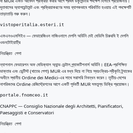
বা MUR একটি আবেদন প্রক্রিয়া করার আগে প্রথম ডকুমেন্টারি পদক্ষেপ হিসাবে প্রয়োজনীয়।
দূতাবাসের অ্যাপয়েন্টমেন্ট এবং প্রক্রিয়াকরণের সময় ব্যাপকভাবে পরিবর্তিত হওয়ায় এই পদক্ষেপটি
তাড়াতাড়ি শুরু করুন।
vistoperitalia.esteri.it
এফএনওএমসিইও — ফেডারেজিওন নাজিওনালে দেগলি অর্ডিনি দেই মেডিসি চিরুরঘি ই দেগলি
ওডনটোইয়াট্রি
নিয়ন্ত্রিত পেশা
ন্যাশনাল ফেডারেশন অফ মেডিক্যাল অ্যান্ড ডেন্টাল প্র্যাকটিশনার্স অর্ডিনি। EEA-প্রশিক্ষিত
ডাক্তার এবং ডেন্টিস্ট (খাতের পেশা) MUR এর মধ্য দিয়ে না গিয়ে স্বয়ংক্রিয়-স্বীকৃতি ট্র্যাকের
অধীনে স্থানীয় Ordine dei Medici-এর সাথে সরাসরি নিবন্ধন করেন। তৃতীয়-দেশের
নাগরিকদের Ordine রেজিস্ট্রেশনের আগে একটি পূর্ববর্তী MUR সমতুল্য ডিক্রি প্রয়োজন।
portale.fnomceo.it
CNAPPC — Consiglio Nazionale degli Architetti, Pianificatori,
Paesaggisti e Conservatori
নিয়ন্ত্রিত পেশা