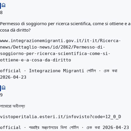
8
Permesso di soggiorno per ricerca scientifica, come si ottiene e a
cosa dà diritto?
www.integrazionemigranti.gov.it/it-it/Ricerca-
news/Dettaglio-news/id/2862/Permesso-di-
soggiorno-per-ricerca-scientifica-come-si-
ottiene-e-a-cosa-da-diritto
official · Integrazione Migranti পোর্টাল · চেক করা
2026-04-23
9
লাভোরো অধীনস্ত
vistoperitalia.esteri.it/infovisto?code=12_0_D
official · পররাষ্ট্র মন্ত্রণালয়ের ভিসা পোর্টাল · চেক করা 2026-04-23