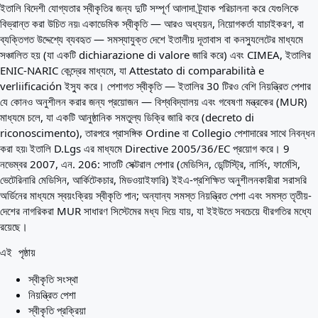
আপনার জন্য সেরা দেশ
ইতালি বিদেশী যোগ্যতার স্বীকৃতির জন্য দুটি সম্পূর্ণ আলাদা ট্র্যাক পরিচালনা করে যেগুলিকে
পরিচিতি
বিভ্রান্ত করা উচিত নয়৷ একাডেমিক স্বীকৃতি — আরও অধ্যয়ন, নিয়োগকর্তা যাচাইকরণ, বা
সম্পদ
ব্যক্তিগত উদ্দেশ্যে ব্যবহৃত — সমস্যাযুক্ত দেশে ইতালীয় দূতাবাস বা কনস্যুলেটের মাধ্যমে
এজেন্সি
সঞ্চালিত হয় (যা একটি dichiarazione di valore জারি করে) এবং CIMEA, ইতালির
শব্দকোষ
ENIC-NARIC কেন্দ্রের মাধ্যমে, যা Attestato di comparabilità e
পেশাগুলো
verliificación ইস্যু করে। পেশাগত স্বীকৃতি — ইতালির 30 টিরও বেশি নিয়ন্ত্রিত পেশার
গাইড
যে কোনও অনুশীলন করার জন্য প্রয়োজন — বিশ্ববিদ্যালয় এবং গবেষণা মন্ত্রকের (MUR)
যোগ্যতার স্বীকৃতি
মাধ্যমে চলে, যা একটি আনুষ্ঠানিক সমতুল্য ডিক্রি জারি করে (decreto di
আগমন গাইড
riconoscimento), তারপরে প্রাসঙ্গিক Ordine বা Collegio পেশাদারের সাথে নিবন্ধন
টুলস
করা হয়৷ ইতালি D.Lgs এর মাধ্যমে Directive 2005/36/EC প্রয়োগ করে। 9
ভিসা রুট ফাইন্ডার
নভেম্বর 2007, এন. 206: সাতটি সেক্টরাল পেশার (মেডিসিন, ডেন্টিস্ট্রি, নার্সিং, ফার্মেসি,
রুটের কঠিনতা
ভেটেরিনারি মেডিসিন, আর্কিটেকচার, মিডওয়াইফারি) ইইএ-প্রশিক্ষিত অনুশীলনকারীরা সরাসরি
দেশ তুলনা
অর্ডিনের মাধ্যমে স্বয়ংক্রিয় স্বীকৃতি পান; অন্যান্য সমস্ত নিয়ন্ত্রিত পেশা এবং সমস্ত তৃতীয়-
ভিসা তুলনা
দেশের নাগরিকরা MUR সাধারণ সিস্টেমের মধ্য দিয়ে যায়, যা ইইউতে সবচেয়ে ধীরগতির মধ্যে
রয়েছে।
এই পৃষ্ঠায়
স্বীকৃতি সংস্থা
নিয়ন্ত্রিত পেশা
স্বীকৃতি প্রক্রিয়া