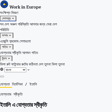
Work in Europe
সংক্ষিপ্ত বিবরণ
দেশসমূহ
সব দেশ
অঞ্চল
পরিস্থিতি
আপনার জন্য সেরা দেশ
পরিচিতি
সম্পদ
এজেন্সি
শব্দকোষ
পেশাগুলো
গাইড
যোগ্যতার স্বীকৃতি
আগমন গাইড
টুলস
ভিসা রুট ফাইন্ডার
রুটের কঠিনতা
দেশ তুলনা
ভিসা তুলনা
সংক্ষিপ্ত বিবরণ
যোগ্যতা নির্দেশিকা
/
ইতালি
দেশসমূহ
যোগ্যতার স্বীকৃতি
সব দেশ
অঞ্চল
ইতালি এ যোগ্যতার স্বীকৃতি
পরিস্থিতি