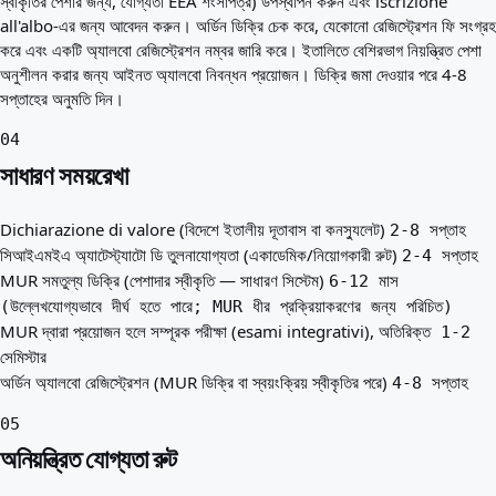
স্বীকৃতির পেশার জন্য, যোগ্যতা EEA শংসাপত্র) উপস্থাপন করুন এবং iscrizione
all'albo-এর জন্য আবেদন করুন। অর্ডিন ডিক্রি চেক করে, যেকোনো রেজিস্ট্রেশন ফি সংগ্রহ
করে এবং একটি অ্যালবো রেজিস্ট্রেশন নম্বর জারি করে। ইতালিতে বেশিরভাগ নিয়ন্ত্রিত পেশা
অনুশীলন করার জন্য আইনত অ্যালবো নিবন্ধন প্রয়োজন। ডিক্রি জমা দেওয়ার পরে 4-8
সপ্তাহের অনুমতি দিন।
04
সাধারণ সময়রেখা
Dichiarazione di valore (বিদেশে ইতালীয় দূতাবাস বা কনস্যুলেট)
2-8 সপ্তাহ
সিআইএমইএ অ্যাটেস্ট্যাটো ডি তুলনাযোগ্যতা (একাডেমিক/নিয়োগকারী রুট)
2-4 সপ্তাহ
MUR সমতুল্য ডিক্রি (পেশাদার স্বীকৃতি — সাধারণ সিস্টেম)
6-12 মাস
(উল্লেখযোগ্যভাবে দীর্ঘ হতে পারে; MUR ধীর প্রক্রিয়াকরণের জন্য পরিচিত)
MUR দ্বারা প্রয়োজন হলে সম্পূরক পরীক্ষা (esami integrativi),
অতিরিক্ত 1-2
সেমিস্টার
অর্ডিন অ্যালবো রেজিস্ট্রেশন (MUR ডিক্রি বা স্বয়ংক্রিয় স্বীকৃতির পরে)
4-8 সপ্তাহ
05
অনিয়ন্ত্রিত যোগ্যতা রুট