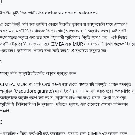
1
ইতালীয় কূটনৈতিক পোস্ট থেকে dichiarazione di valore পান
যে দেশে ডিগ্রী জারি করা হয়েছিল সেখানে ইতালীয় দূতাবাস বা কনস্যুলেটের সাথে যোগাযোগ
করুন এবং একটি ডিচিয়ারাজিওন ডি ভ্যালোর (মূল্যের ঘোষণা) অনুরোধ করুন। এই নথিটি
শংসাপত্রের সত্যতা এবং তার দেশে ইস্যুকারী প্রতিষ্ঠানের স্থিতি প্রমাণ করে। এটি নিজেই
একটি স্বীকৃতির সিদ্ধান্ত নয়, তবে CIMEA এবং MUR সাধারণত এটি প্রথম পদক্ষেপ হিসাবে
প্রয়োজন। কূটনৈতিক পোস্টের উপর নির্ভর করে 2-8 সপ্তাহের অনুমতি দিন।
2
সমস্ত নথির প্রত্যয়িত ইতালীয় অনুবাদ প্রস্তুত করুন
CIMEA, MUR, বা একটি Ordine-এ জমা দেওয়া সমস্ত নথি অবশ্যই একজন শপথকৃত
অনুবাদক (traduttore giurato) দ্বারা ইতালীয় ভাষায় অনুবাদ করতে হবে। অপ্রমাণিত বা
অনানুষ্ঠানিক অনুবাদ গ্রহণ করা হয় না. স্ট্যান্ডার্ড নথিগুলির মধ্যে রয়েছে: ডিগ্রী শংসাপত্র,
প্রতিলিপি, ডিচিয়ারাজিওন ডি ভ্যালোর, পরিচয়ের প্রমাণ, এবং যেকোনো পেশাগত অভিজ্ঞতার
প্রমাণ।
3
একাডেমিক / নিয়োগকর্তা-মুখী রুট: তুলনামূলক প্রমাণের জন্য CIMEA-তে আবেদন করুন