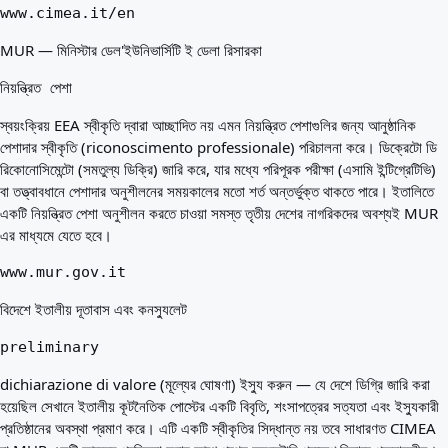
www.cimea.it/en
MUR — মিনিস্টার ডেল'ইউনিভার্সিটি ই ডেলা রিসারকা
নিয়ন্ত্রিত পেশা
স্বয়ংক্রিয় EEA স্বীকৃতি দ্বারা আচ্ছাদিত নয় এমন নিয়ন্ত্রিত পেশাগুলির জন্য আনুষ্ঠানিক
পেশাদার স্বীকৃতি (riconoscimento professionale) পরিচালনা করে। ডিক্রেটো ডি
রিকোনোসিমেন্টো (সমতুল্য ডিক্রি) জারি করে, যার মধ্যে পরিপূরক পরীক্ষা (এসামি ইন্টিগ্রেটিভি)
বা তত্ত্বাবধানে পেশাদার অনুশীলনের সময়কালের মতো শর্ত অন্তর্ভুক্ত থাকতে পারে। ইতালিতে
একটি নিয়ন্ত্রিত পেশা অনুশীলন করতে চাওয়া সমস্ত তৃতীয় দেশের নাগরিকদের অবশ্যই MUR
এর মাধ্যমে যেতে হবে।
www.mur.gov.it
বিদেশে ইতালীয় দূতাবাস এবং কনস্যুলেট
preliminary
dichiarazione di valore (মূল্যের ঘোষণা) ইস্যু করুন — যে দেশে ডিগ্রি জারি করা
হয়েছিল সেখানে ইতালীয় কূটনৈতিক পোস্টের একটি বিবৃতি, শংসাপত্রের সত্যতা এবং ইস্যুকারী
প্রতিষ্ঠানের অবস্থা প্রমাণ করে। এটি একটি স্বীকৃতির সিদ্ধান্ত নয় তবে সাধারণত CIMEA