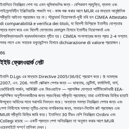
ইতালিতে নিয়ন্ত্রিত পেশা নয় এমন ভূমিকাগুলির জন্য - বেশিরভাগ প্রযুক্তি, ব্যবসা এবং
লাইসেন্সবিহীন ইঞ্জিনিয়ারিং পদগুলি সহ - কাজ শুরু করার আগে MUR এর মাধ্যমে আনুষ্ঠানিক
স্বীকৃতি আইনত প্রয়োজন হয় না। স্ট্যান্ডার্ড নিয়োগকর্তা-মুখী নথি হল CIMEA Attestato
di comparabilità e verifica dei titoli, যা বিদেশী ডিগ্রিকে ইতালীয় যোগ্যতার
স্তরে ম্যাপ করে এবং বিদেশী যোগ্যতার রেফারেন্স হিসাবে ইতালীয় নিয়োগকর্তা এবং
বিশ্ববিদ্যালয়গুলি ক্রমবর্ধমানভাবে গৃহীত হয়। CIMEA শংসাপত্রের জন্য প্রায় 2-4 সপ্তাহ
সময় লাগে এবং সহায়ক ডকুমেন্টেশন হিসাবে dichiarazione di valore প্রয়োজন।
06
ইইউ ফ্রেমওয়ার্ক নোট
ইতালি D.Lgs এর মাধ্যমে Directive 2005/36/EC প্রয়োগ করে। 9 নভেম্বর
2007, এন. 206. সাতটি সেক্টরাল পেশার জন্য — ডাক্তার, ডেন্টিস্ট, ফার্মাসিস্ট, নার্স,
ভেটেরিনারি সার্জন, আর্কিটেক্ট এবং মিডওয়াইফ — প্রাসঙ্গিক যোগ্যতা সার্টিফিকেটধারী EEA-
প্রশিক্ষিত অনুশীলনকারীদের জন্য স্বয়ংক্রিয় স্বীকৃতি প্রযোজ্য; তারা এমইউআর ডিক্রি ছাড়াই
উপযুক্ত অর্ডিনের সাথে সরাসরি নিবন্ধন করে। অন্যান্য সমস্ত নিয়ন্ত্রিত পেশার জন্য এবং
পেশা নির্বিশেষে সমস্ত তৃতীয়-দেশের নাগরিকদের জন্য, সাধারণ-সিস্টেম রুট প্রযোজ্য এবং
MUR স্বীকৃতি ডিক্রি জারি করে। ইতালিতে 30 টিরও বেশি নিয়ন্ত্রিত Ordini এবং
Collegi রয়েছে — একটি প্রদত্ত পেশা অনিয়ন্ত্রিত তা অনুমান করার আগে MUR
ওয়েবসাইটে সম্পূর্ণ তালিকা দেখুন।