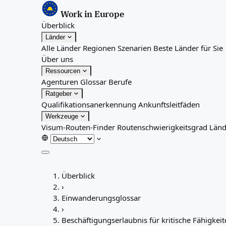
Work in Europe
Überblick
Länder
Alle Länder
Regionen
Szenarien
Beste Länder für Sie
Über uns
Ressourcen
Agenturen
Glossar
Berufe
Ratgeber
Qualifikationsanerkennung
Ankunftsleitfäden
Werkzeuge
Visum-Routen-Finder
Routenschwierigkeitsgrad
Länd
Überblick
Überblick
Länder
›
Alle Länder
Einwanderungsglossar
Regionen
›
Szenarien
Beschäftigungserlaubnis für kritische Fähigkei
Beste Länder für Sie