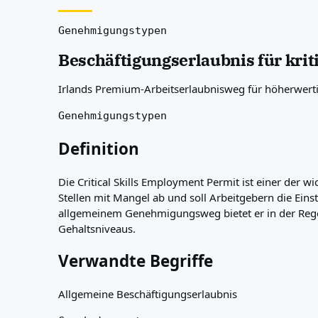
Über uns
Ressourcen
Genehmigungstypen
Agenturen
Beschäftigungserlaubnis für krit
Glossar
Berufe
Irlands Premium-Arbeitserlaubnisweg für höherwertig
Ratgeber
Qualifikationsanerkennung
Genehmigungstypen
Ankunftsleitfäden
Werkzeuge
Definition
Visum-Routen-Finder
Routenschwierigkeitsgrad
Die Critical Skills Employment Permit ist einer der w
Ländervergleich
Stellen mit Mangel ab und soll Arbeitgebern die Einst
Visavergleiche
allgemeinem Genehmigungsweg bietet er in der Regel
Gehaltsniveaus.
Verwandte Begriffe
Allgemeine Beschäftigungserlaubnis