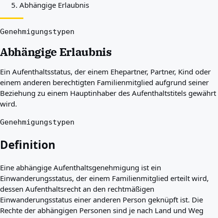
Abhängige Erlaubnis
Beste Länder für Sie
Über uns
Ressourcen
Genehmigungstypen
Agenturen
Abhängige Erlaubnis
Glossar
Berufe
Ein Aufenthaltsstatus, der einem Ehepartner, Partner, Kind oder
Ratgeber
einem anderen berechtigten Familienmitglied aufgrund seiner
Qualifikationsanerkennung
Beziehung zu einem Hauptinhaber des Aufenthaltstitels gewährt
Ankunftsleitfäden
wird.
Werkzeuge
Visum-Routen-Finder
Genehmigungstypen
Routenschwierigkeitsgrad
Ländervergleich
Definition
Visavergleiche
Eine abhängige Aufenthaltsgenehmigung ist ein
Einwanderungsstatus, der einem Familienmitglied erteilt wird,
dessen Aufenthaltsrecht an den rechtmäßigen
Einwanderungsstatus einer anderen Person geknüpft ist. Die
Rechte der abhängigen Personen sind je nach Land und Weg