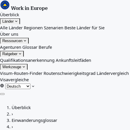
Work in Europe
Überblick
Länder
Alle Länder
Regionen
Szenarien
Beste Länder für Sie
Über uns
Ressourcen
Agenturen
Glossar
Berufe
Ratgeber
Qualifikationsanerkennung
Ankunftsleitfäden
Werkzeuge
Visum-Routen-Finder
Routenschwierigkeitsgrad
Ländervergleich
Visavergleiche
Überblick
Überblick
Länder
›
Alle Länder
Einwanderungsglossar
Regionen
›
Szenarien