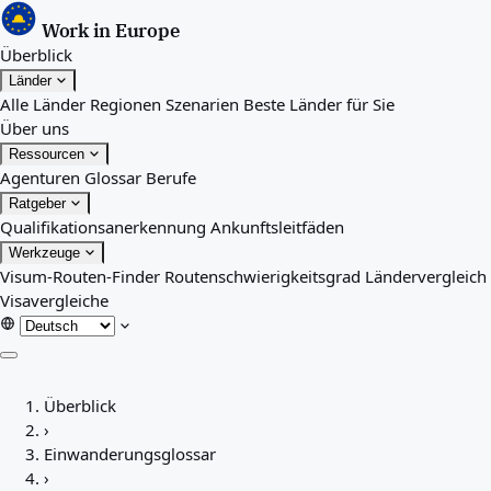
Work in Europe
Überblick
Länder
Alle Länder
Regionen
Szenarien
Beste Länder für Sie
Über uns
Ressourcen
Agenturen
Glossar
Berufe
Ratgeber
Qualifikationsanerkennung
Ankunftsleitfäden
Werkzeuge
Visum-Routen-Finder
Routenschwierigkeitsgrad
Ländervergleich
Visavergleiche
Überblick
Überblick
Länder
›
Alle Länder
Einwanderungsglossar
Regionen
›
Szenarien