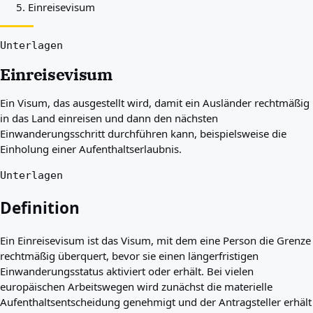
Einreisevisum
Beste Länder für Sie
Über uns
Ressourcen
Unterlagen
Agenturen
Einreisevisum
Glossar
Berufe
Ein Visum, das ausgestellt wird, damit ein Ausländer rechtmäßig
Ratgeber
in das Land einreisen und dann den nächsten
Qualifikationsanerkennung
Einwanderungsschritt durchführen kann, beispielsweise die
Ankunftsleitfäden
Einholung einer Aufenthaltserlaubnis.
Werkzeuge
Visum-Routen-Finder
Unterlagen
Routenschwierigkeitsgrad
Ländervergleich
Definition
Visavergleiche
Ein Einreisevisum ist das Visum, mit dem eine Person die Grenze
rechtmäßig überquert, bevor sie einen längerfristigen
Einwanderungsstatus aktiviert oder erhält. Bei vielen
europäischen Arbeitswegen wird zunächst die materielle
Aufenthaltsentscheidung genehmigt und der Antragsteller erhält