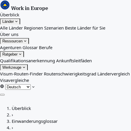
Work in Europe
Überblick
Länder
Alle Länder
Regionen
Szenarien
Beste Länder für Sie
Über uns
Ressourcen
Agenturen
Glossar
Berufe
Ratgeber
Qualifikationsanerkennung
Ankunftsleitfäden
Werkzeuge
Visum-Routen-Finder
Routenschwierigkeitsgrad
Ländervergleich
Visavergleiche
Überblick
Überblick
Länder
›
Alle Länder
Einwanderungsglossar
Regionen
›
Szenarien