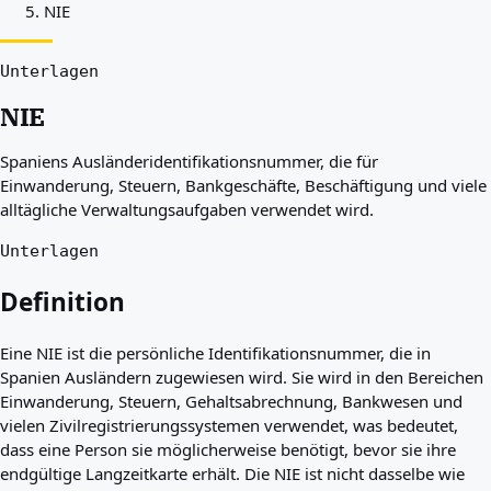
NIE
Beste Länder für Sie
Über uns
Ressourcen
Unterlagen
Agenturen
NIE
Glossar
Berufe
Spaniens Ausländeridentifikationsnummer, die für
Ratgeber
Einwanderung, Steuern, Bankgeschäfte, Beschäftigung und viele
Qualifikationsanerkennung
alltägliche Verwaltungsaufgaben verwendet wird.
Ankunftsleitfäden
Werkzeuge
Unterlagen
Visum-Routen-Finder
Routenschwierigkeitsgrad
Definition
Ländervergleich
Visavergleiche
Eine NIE ist die persönliche Identifikationsnummer, die in
Spanien Ausländern zugewiesen wird. Sie wird in den Bereichen
Einwanderung, Steuern, Gehaltsabrechnung, Bankwesen und
vielen Zivilregistrierungssystemen verwendet, was bedeutet,
dass eine Person sie möglicherweise benötigt, bevor sie ihre
endgültige Langzeitkarte erhält. Die NIE ist nicht dasselbe wie