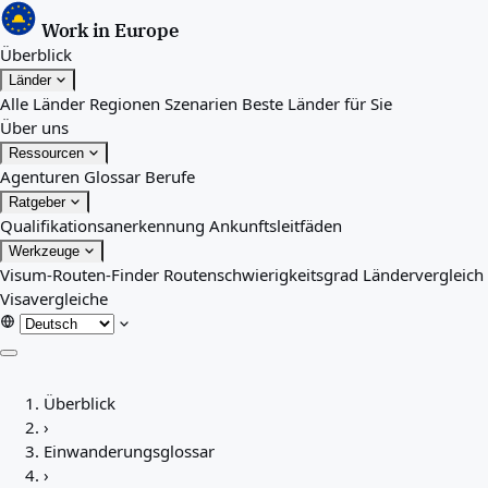
Work in Europe
Überblick
Länder
Alle Länder
Regionen
Szenarien
Beste Länder für Sie
Über uns
Ressourcen
Agenturen
Glossar
Berufe
Ratgeber
Qualifikationsanerkennung
Ankunftsleitfäden
Werkzeuge
Visum-Routen-Finder
Routenschwierigkeitsgrad
Ländervergleich
Visavergleiche
Überblick
Überblick
Länder
›
Alle Länder
Einwanderungsglossar
Regionen
›
Szenarien