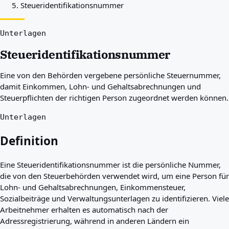
Steueridentifikationsnummer
Beste Länder für Sie
Über uns
Ressourcen
Unterlagen
Agenturen
Steueridentifikationsnummer
Glossar
Berufe
Eine von den Behörden vergebene persönliche Steuernummer,
Ratgeber
damit Einkommen, Lohn- und Gehaltsabrechnungen und
Qualifikationsanerkennung
Steuerpflichten der richtigen Person zugeordnet werden können.
Ankunftsleitfäden
Werkzeuge
Unterlagen
Visum-Routen-Finder
Routenschwierigkeitsgrad
Definition
Ländervergleich
Visavergleiche
Eine Steueridentifikationsnummer ist die persönliche Nummer,
die von den Steuerbehörden verwendet wird, um eine Person für
Lohn- und Gehaltsabrechnungen, Einkommensteuer,
Sozialbeiträge und Verwaltungsunterlagen zu identifizieren. Viele
Arbeitnehmer erhalten es automatisch nach der
Adressregistrierung, während in anderen Ländern ein