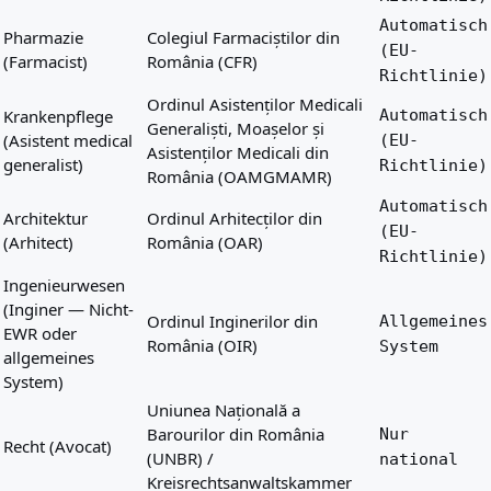
Automatisch
Pharmazie
Colegiul Farmaciștilor din
(EU-
(Farmacist)
România (CFR)
Richtlinie)
Ordinul Asistenților Medicali
Krankenpflege
Automatisch
Generaliști, Moașelor și
(Asistent medical
(EU-
Asistenților Medicali din
generalist)
Richtlinie)
România (OAMGMAMR)
Automatisch
Architektur
Ordinul Arhitecților din
(EU-
(Arhitect)
România (OAR)
Richtlinie)
Ingenieurwesen
(Inginer — Nicht-
Ordinul Inginerilor din
Allgemeines
EWR oder
România (OIR)
System
allgemeines
System)
Uniunea Națională a
Barourilor din România
Nur
Recht (Avocat)
(UNBR) /
national
Kreisrechtsanwaltskammer