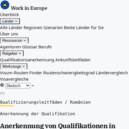
Work in Europe
Überblick
Länder
Alle Länder
Regionen
Szenarien
Beste Länder für Sie
Über uns
Ressourcen
Agenturen
Glossar
Berufe
Ratgeber
Qualifikationsanerkennung
Ankunftsleitfäden
Werkzeuge
Visum-Routen-Finder
Routenschwierigkeitsgrad
Ländervergleich
Visavergleiche
Überblick
Qualifizierungsleitfäden
/
Rumänien
Länder
Anerkennung der Qualifikation
Alle Länder
Regionen
Anerkennung von Qualifikationen in
Szenarien