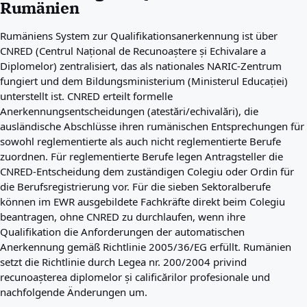
Rumänien
Beste Länder für Sie
Über uns
Rumäniens System zur Qualifikationsanerkennung ist über
Ressourcen
CNRED (Centrul Național de Recunoaștere și Echivalare a
Agenturen
Diplomelor) zentralisiert, das als nationales NARIC-Zentrum
Glossar
fungiert und dem Bildungsministerium (Ministerul Educației)
Berufe
unterstellt ist. CNRED erteilt formelle
Ratgeber
Anerkennungsentscheidungen (atestări/echivalări), die
Qualifikationsanerkennung
ausländische Abschlüsse ihren rumänischen Entsprechungen für
Ankunftsleitfäden
sowohl reglementierte als auch nicht reglementierte Berufe
Werkzeuge
zuordnen. Für reglementierte Berufe legen Antragsteller die
Visum-Routen-Finder
CNRED-Entscheidung dem zuständigen Colegiu oder Ordin für
Routenschwierigkeitsgrad
die Berufsregistrierung vor. Für die sieben Sektoralberufe
Ländervergleich
können im EWR ausgebildete Fachkräfte direkt beim Colegiu
Visavergleiche
beantragen, ohne CNRED zu durchlaufen, wenn ihre
Qualifikation die Anforderungen der automatischen
Anerkennung gemäß Richtlinie 2005/36/EG erfüllt. Rumänien
setzt die Richtlinie durch Legea nr. 200/2004 privind
recunoașterea diplomelor și calificărilor profesionale und
nachfolgende Änderungen um.