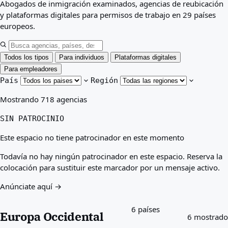
Abogados de inmigración examinados, agencias de reubicación
Mejores países para usted
y plataformas digitales para permisos de trabajo en 29 países
Acerca de
europeos.
Recursos
Agencias
Glosario
Todos los tipos
Para individuos
Plataformas digitales
Profesiones
Para empleadores
Guías
País
Región
Reconocimiento de cualificaciones
Mostrando 718 agencias
Guías de llegada
Herramientas
SIN PATROCINIO
Buscador de vías de visa
Dificultad de vías
Este espacio no tiene patrocinador en este momento
Comparación de países
Comparaciones de visado
Todavía no hay ningún patrocinador en este espacio. Reserva la
colocación para sustituir este marcador por un mensaje activo.
Anúnciate aquí →
6 países
Europa Occidental
6 mostrado