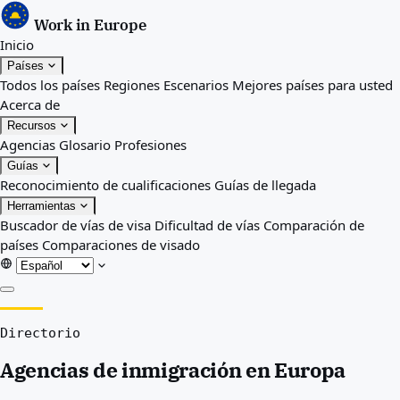
Work in Europe
Inicio
Países
Todos los países
Regiones
Escenarios
Mejores países para usted
Acerca de
Recursos
Agencias
Glosario
Profesiones
Guías
Reconocimiento de cualificaciones
Guías de llegada
Herramientas
Buscador de vías de visa
Dificultad de vías
Comparación de
países
Comparaciones de visado
Inicio
Directorio
Países
Todos los países
Agencias de inmigración en Europa
Regiones
Escenarios