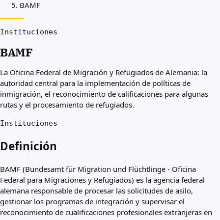
BAMF
Mejores países para usted
Acerca de
Recursos
Instituciones
Agencias
BAMF
Glosario
Profesiones
La Oficina Federal de Migración y Refugiados de Alemania: la
Guías
autoridad central para la implementación de políticas de
Reconocimiento de cualificaciones
inmigración, el reconocimiento de calificaciones para algunas
Guías de llegada
rutas y el procesamiento de refugiados.
Herramientas
Buscador de vías de visa
Instituciones
Dificultad de vías
Comparación de países
Definición
Comparaciones de visado
BAMF (Bundesamt für Migration und Flüchtlinge - Oficina
Federal para Migraciones y Refugiados) es la agencia federal
alemana responsable de procesar las solicitudes de asilo,
gestionar los programas de integración y supervisar el
reconocimiento de cualificaciones profesionales extranjeras en