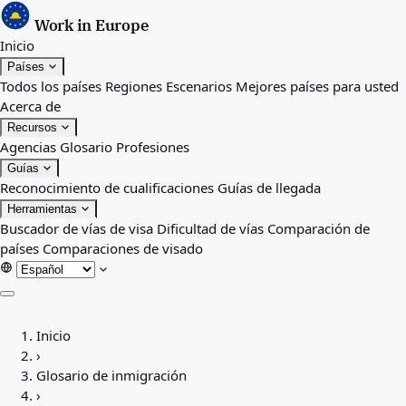
Work in Europe
Inicio
Países
Todos los países
Regiones
Escenarios
Mejores países para usted
Acerca de
Recursos
Agencias
Glosario
Profesiones
Guías
Reconocimiento de cualificaciones
Guías de llegada
Herramientas
Buscador de vías de visa
Dificultad de vías
Comparación de
países
Comparaciones de visado
Inicio
Inicio
Países
›
Todos los países
Glosario de inmigración
Regiones
›
Escenarios