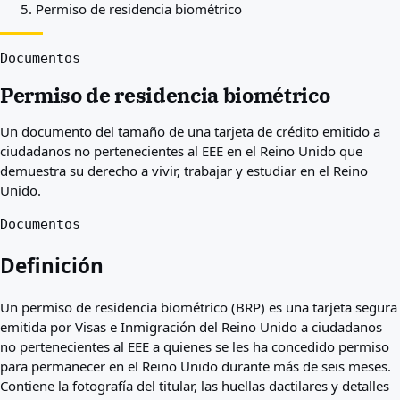
Permiso de residencia biométrico
Mejores países para usted
Acerca de
Recursos
Documentos
Agencias
Permiso de residencia biométrico
Glosario
Profesiones
Un documento del tamaño de una tarjeta de crédito emitido a
Guías
ciudadanos no pertenecientes al EEE en el Reino Unido que
Reconocimiento de cualificaciones
demuestra su derecho a vivir, trabajar y estudiar en el Reino
Guías de llegada
Unido.
Herramientas
Buscador de vías de visa
Documentos
Dificultad de vías
Comparación de países
Definición
Comparaciones de visado
Un permiso de residencia biométrico (BRP) es una tarjeta segura
emitida por Visas e Inmigración del Reino Unido a ciudadanos
no pertenecientes al EEE a quienes se les ha concedido permiso
para permanecer en el Reino Unido durante más de seis meses.
Contiene la fotografía del titular, las huellas dactilares y detalles