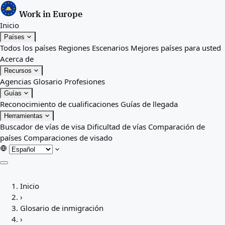
Work in Europe
Inicio
Países
Todos los países
Regiones
Escenarios
Mejores países para usted
Acerca de
Recursos
Agencias
Glosario
Profesiones
Guías
Reconocimiento de cualificaciones
Guías de llegada
Herramientas
Buscador de vías de visa
Dificultad de vías
Comparación de
países
Comparaciones de visado
Inicio
Inicio
Países
›
Todos los países
Glosario de inmigración
Regiones
›
Escenarios