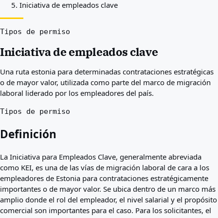
Iniciativa de empleados clave
Mejores países para usted
Acerca de
Recursos
Tipos de permiso
Agencias
Iniciativa de empleados clave
Glosario
Profesiones
Una ruta estonia para determinadas contrataciones estratégicas
Guías
o de mayor valor, utilizada como parte del marco de migración
Reconocimiento de cualificaciones
laboral liderado por los empleadores del país.
Guías de llegada
Herramientas
Tipos de permiso
Buscador de vías de visa
Dificultad de vías
Definición
Comparación de países
Comparaciones de visado
La Iniciativa para Empleados Clave, generalmente abreviada
como KEI, es una de las vías de migración laboral de cara a los
empleadores de Estonia para contrataciones estratégicamente
importantes o de mayor valor. Se ubica dentro de un marco más
amplio donde el rol del empleador, el nivel salarial y el propósito
comercial son importantes para el caso. Para los solicitantes, el