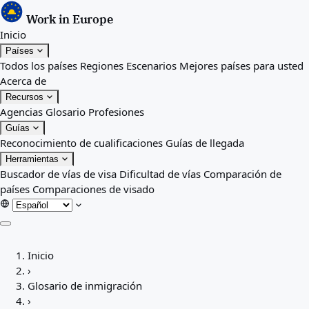
Work in Europe
Inicio
Países
Todos los países
Regiones
Escenarios
Mejores países para usted
Acerca de
Recursos
Agencias
Glosario
Profesiones
Guías
Reconocimiento de cualificaciones
Guías de llegada
Herramientas
Buscador de vías de visa
Dificultad de vías
Comparación de
países
Comparaciones de visado
Inicio
Inicio
Países
›
Todos los países
Glosario de inmigración
Regiones
›
Escenarios