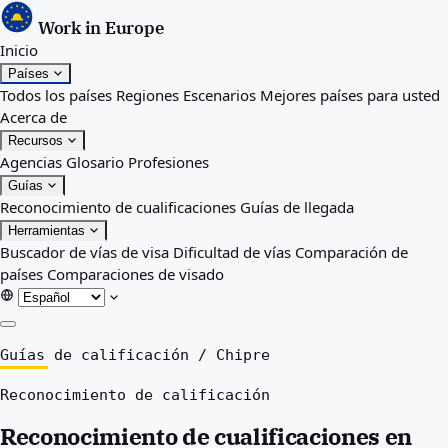
Work in Europe
Inicio
Países
Todos los países
Regiones
Escenarios
Mejores países para usted
Acerca de
Recursos
Agencias
Glosario
Profesiones
Guías
Reconocimiento de cualificaciones
Guías de llegada
Herramientas
Buscador de vías de visa
Dificultad de vías
Comparación de
países
Comparaciones de visado
Inicio
Guías de calificación
/
Chipre
Países
Reconocimiento de calificación
Todos los países
Regiones
Reconocimiento de cualificaciones en
Escenarios