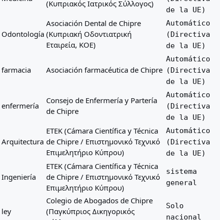
(Κυπριακός Ιατρικός Σύλλογος)
de la UE)
Asociación Dental de Chipre
Automático
Odontología
(Κυπριακή Οδοντιατρική
(Directiva
Εταιρεία, ΚΟΕ)
de la UE)
Automático
farmacia
Asociación farmacéutica de Chipre
(Directiva
de la UE)
Automático
Consejo de Enfermería y Partería
enfermería
(Directiva
de Chipre
de la UE)
ETEK (Cámara Científica y Técnica
Automático
Arquitectura
de Chipre / Επιστημονικό Τεχνικό
(Directiva
Επιμελητήριο Κύπρου)
de la UE)
ETEK (Cámara Científica y Técnica
sistema
Ingeniería
de Chipre / Επιστημονικό Τεχνικό
general
Επιμελητήριο Κύπρου)
Colegio de Abogados de Chipre
Solo
ley
(Παγκύπριος Δικηγορικός
nacional