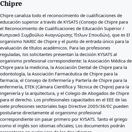
Chipre
Mejores países para usted
Acerca de
Chipre canaliza todo el reconocimiento de cualificaciones de
Recursos
educación superior a través de KYSATS (Consejo de Chipre para
Agencias
el Reconocimiento de Cualificaciones de Educación Superior /
Glosario
Κυπριακό Συμβούλιο Αναγνώρισης Τίτλων Σπουδών), que es El
Profesiones
organismo NARIC de Chipre y el punto de entrada único para la
Guías
evaluación de títulos académicos. Para las profesiones
Reconocimiento de cualificaciones
reguladas, los solicitantes presentan la decisión KYSATS al
Guías de llegada
organismo profesional correspondiente: la Asociación Médica de
Herramientas
Chipre para la medicina, la Asociación Dental de Chipre para la
Buscador de vías de visa
odontología, la Asociación Farmacéutica de Chipre para la
Dificultad de vías
farmacia, el Consejo de Enfermería y Partería de Chipre para la
Comparación de países
enfermería, ETEK (Cámara Científica y Técnica de Chipre) para la
Comparaciones de visado
ingeniería y la arquitectura, y el Colegio de Abogados de Chipre
para el derecho. Los profesionales capacitados en el EEE de las
siete profesiones sectoriales bajo Directive 2005/36/EC pueden
postularse directamente al organismo profesional
correspondiente sin pasar primero por KYSATS. Tanto el griego
como el inglés son idiomas oficiales; Los documentos podrán