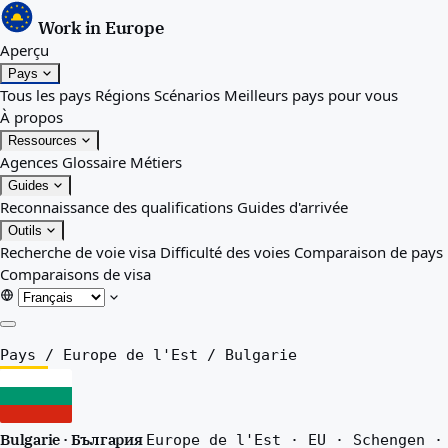
Work in Europe
Aperçu
Pays
Tous les pays
Régions
Scénarios
Meilleurs pays pour vous
À propos
Ressources
Agences
Glossaire
Métiers
Guides
Reconnaissance des qualifications
Guides d'arrivée
Outils
Recherche de voie visa
Difficulté des voies
Comparaison de pays
Comparaisons de visa
Aperçu
Pays
/
Europe de l'Est
/
Bulgarie
Pays
Tous les pays
Régions
Bulgarie · България
Europe de l'Est · EU · Schengen ·
Scénarios