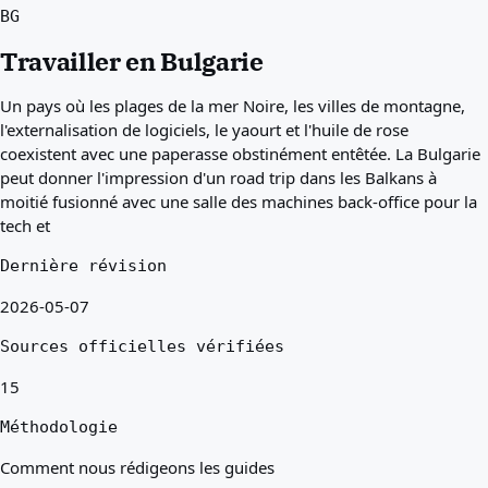
BG
Meilleurs pays pour vous
À propos
Travailler en Bulgarie
Ressources
Agences
Un pays où les plages de la mer Noire, les villes de montagne,
Glossaire
l'externalisation de logiciels, le yaourt et l'huile de rose
Métiers
coexistent avec une paperasse obstinément entêtée. La Bulgarie
Guides
peut donner l'impression d'un road trip dans les Balkans à
Reconnaissance des qualifications
moitié fusionné avec une salle des machines back-office pour la
Guides d'arrivée
tech et
Outils
Recherche de voie visa
Dernière révision
Difficulté des voies
2026-05-07
Comparaison de pays
Comparaisons de visa
Sources officielles vérifiées
15
Méthodologie
Comment nous rédigeons les guides