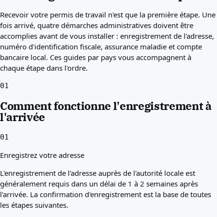
Meilleurs pays pour vous
Recevoir votre permis de travail n'est que la première étape. Une
À propos
fois arrivé, quatre démarches administratives doivent être
Ressources
accomplies avant de vous installer : enregistrement de l'adresse,
Agences
numéro d'identification fiscale, assurance maladie et compte
Glossaire
bancaire local. Ces guides par pays vous accompagnent à
Métiers
chaque étape dans l'ordre.
Guides
Reconnaissance des qualifications
01
Guides d'arrivée
Comment fonctionne l'enregistrement à
Outils
l'arrivée
Recherche de voie visa
Difficulté des voies
01
Comparaison de pays
Comparaisons de visa
Enregistrez votre adresse
L'enregistrement de l'adresse auprès de l'autorité locale est
généralement requis dans un délai de 1 à 2 semaines après
l'arrivée. La confirmation d'enregistrement est la base de toutes
les étapes suivantes.