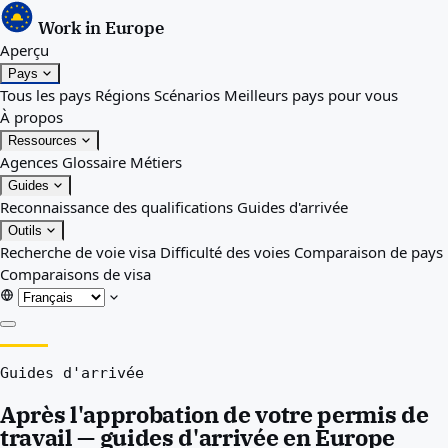
Work in Europe
Aperçu
Pays
Tous les pays
Régions
Scénarios
Meilleurs pays pour vous
À propos
Ressources
Agences
Glossaire
Métiers
Guides
Reconnaissance des qualifications
Guides d'arrivée
Outils
Recherche de voie visa
Difficulté des voies
Comparaison de pays
Comparaisons de visa
Aperçu
Guides d'arrivée
Pays
Tous les pays
Après l'approbation de votre permis de
Régions
travail — guides d'arrivée en Europe
Scénarios