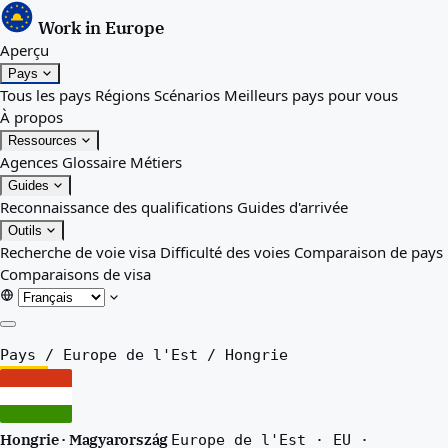
Work in Europe
Aperçu
Pays
Tous les pays
Régions
Scénarios
Meilleurs pays pour vous
À propos
Ressources
Agences
Glossaire
Métiers
Guides
Reconnaissance des qualifications
Guides d'arrivée
Outils
Recherche de voie visa
Difficulté des voies
Comparaison de pays
Comparaisons de visa
Aperçu
Pays
/
Europe de l'Est
/
Hongrie
Pays
Tous les pays
Régions
Hongrie · Magyarország
Europe de l'Est · EU ·
Scénarios