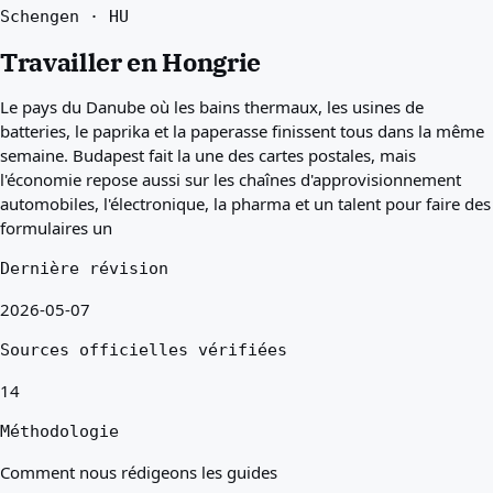
Schengen · HU
Meilleurs pays pour vous
À propos
Travailler en Hongrie
Ressources
Agences
Le pays du Danube où les bains thermaux, les usines de
Glossaire
batteries, le paprika et la paperasse finissent tous dans la même
Métiers
semaine. Budapest fait la une des cartes postales, mais
Guides
l'économie repose aussi sur les chaînes d'approvisionnement
Reconnaissance des qualifications
automobiles, l'électronique, la pharma et un talent pour faire des
Guides d'arrivée
formulaires un
Outils
Recherche de voie visa
Dernière révision
Difficulté des voies
2026-05-07
Comparaison de pays
Comparaisons de visa
Sources officielles vérifiées
14
Méthodologie
Comment nous rédigeons les guides