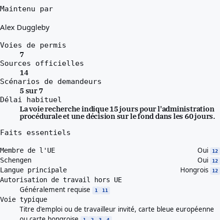
Maintenu par
Alex Duggleby
Voies de permis
7
Sources officielles
14
Scénarios de demandeurs
5 sur 7
Délai habituel
La voie recherche indique 15 jours pour l'administration
procédurale et une décision sur le fond dans les 60 jours.
Faits essentiels
Oui
Membre de l'UE
12
Oui
Schengen
12
Hongrois
Langue principale
12
Autorisation de travail hors UE
Généralement requise
1
11
Voie typique
Titre d'emploi ou de travailleur invité, carte bleue européenne
ou carte hongroise
1
2
3
4