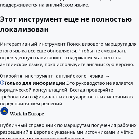
поддерживается на английском языке.
Лучшие страны для вас
О сайте
Этот инструмент еще не полностью
Ресурсы
Агентства
локализован
Глоссарий
Профессии
Интерактивный инструмент Поиск визового маршрута для
Руководства
этого языка все еще обновляется. Чтобы не смешивать
Признание квалификаций
переведенную навигацию с содержанием анкеты на
Руководства по приезду
английском языке, пока используйте английскую версию.
Инструменты
Поиск маршрутов визы
Откройте инструмент английского языка →
Сложность маршрутов
Только для информации.
Это руководство не является
Сравнение стран
юридической консультацией. Всегда проверяйте
Сравнение виз
требования в официальных государственных источниках
перед принятием решений.
Work in Europe
Публичный справочник по маршрутам получения рабочих
разрешений в Европе с указанными источниками и чётко
помеченными советами сообщества.