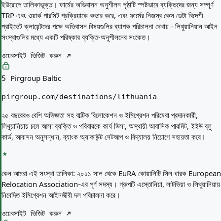
ইউরোপে তালিকাভুক্ত। ফার্মের অভিবাসন অনুশীলন পৃষ্ঠাটি স্পষ্টভাবে ব্যক্তিদের জন্য সম্পূর্ণ
TRP এবং ওয়ার্ক পারমিট প্রক্রিয়াকে কভার করে, এবং ফার্মের নিজস্ব কেস ডেটা বিদেশী
প্রাইভেট ক্লায়েন্টদের পক্ষে অভিবাসন বিষয়গুলির ব্যাপক পরিচালনা দেখায় - লিথুয়ানিয়ান আইন
সংস্থাগুলির মধ্যে একটি পরিষ্কার ব্যক্তি-অনুশীলনের সংকেত।
ওয়েবসাইট ভিজিট করুন
Pirgroup Baltic
5
pirgroup.com/destinations/lithuania
২৫ বছরেরও বেশি অভিজ্ঞতা সহ বাল্টিক রিলোকেশন ও ইমিগ্রেশন পরিষেবা প্রদানকারী,
লিথুয়ানিয়ায় চলে আসা ব্যক্তি ও পরিবারকে কার্য ভিসা, অস্থায়ী আবাসিক পারমিট, ইইউ ব্লু
কার্ড, আবাসন অনুসন্ধান, ব্যাংক অ্যাকাউন্ট সেটআপ ও বিদ্যালয় নিয়োগে সহায়তা করে।
কেন আমরা এই সংস্থা তালিকা:
২০১১ সাল থেকে EuRA কোয়ালিটি সিল ধারক European
Relocation Association-এর পূর্ণ সদস্য। গ্রুপটি এস্তোনিয়া, লাটভিয়া ও লিথুয়ানিয়ায়
নিবেদিত ইমিগ্রেশন আইনজীবী দল পরিচালনা করে।
ওয়েবসাইট ভিজিট করুন