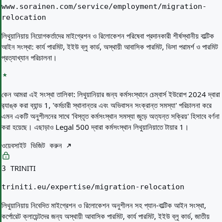
www.sorainen.com/service/employment/migration-
relocation
লিথুয়ানিয়ায় নিয়োগকর্তাদের মাইগ্রেশন ও রিলোকেশন পরিষেবা প্রদানকারী শীর্ষস্থানীয় বাল্টিক
আইন সংস্থা: কার্য পারমিট, ইইউ ব্লু কার্ড, অস্থায়ী আবাসিক পারমিট, ভিসা পরামর্শ ও পারমিট
প্রত্যাখ্যান পরিচালনা।
কেন আমরা এই সংস্থা তালিকা:
লিথুয়ানিয়ার জন্য কর্মসংস্থানে চেম্বার্স ইউরোপ 2024 দ্বারা
র‌্যাঙ্ক করা ব্যান্ড 1, 'কর্মচারী স্থানান্তর এবং অভিবাসন সংক্রান্ত সমস্যা' পরিচালনা করে
এমন একটি অনুশীলনের সাথে 'বিস্তৃত কর্মসংস্থান সমস্যা জুড়ে অত্যন্ত সক্রিয়' হিসাবে বর্ণনা
করা হয়েছে। এছাড়াও Legal 500 দ্বারা কর্মসংস্থান লিথুয়ানিয়াতে টায়ার 1।
ওয়েবসাইট ভিজিট করুন
TRINITI
3
triniti.eu/expertise/migration-relocation
লিথুয়ানিয়ায় নিবেদিত মাইগ্রেশন ও রিলোকেশন অনুশীলন সহ প্যান-বাল্টিক আইন সংস্থা,
কর্পোরেট ক্লায়েন্টদের জন্য অস্থায়ী আবাসিক পারমিট, কার্য পারমিট, ইইউ ব্লু কার্ড, জাতীয়