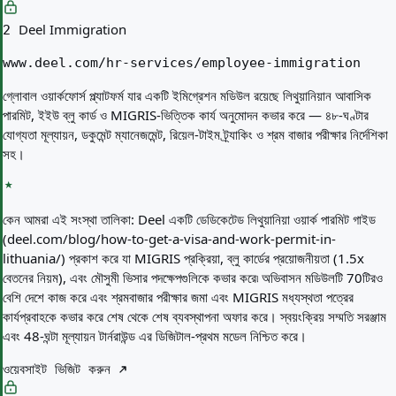
Deel Immigration
2
www.deel.com/hr-services/employee-immigration
গ্লোবাল ওয়ার্কফোর্স প্ল্যাটফর্ম যার একটি ইমিগ্রেশন মডিউল রয়েছে লিথুয়ানিয়ান আবাসিক
পারমিট, ইইউ ব্লু কার্ড ও MIGRIS-ভিত্তিক কার্য অনুমোদন কভার করে — ৪৮-ঘণ্টার
যোগ্যতা মূল্যায়ন, ডকুমেন্ট ম্যানেজমেন্ট, রিয়েল-টাইম ট্র্যাকিং ও শ্রম বাজার পরীক্ষার নির্দেশিকা
সহ।
কেন আমরা এই সংস্থা তালিকা:
Deel একটি ডেডিকেটেড লিথুয়ানিয়া ওয়ার্ক পারমিট গাইড
(deel.com/blog/how-to-get-a-visa-and-work-permit-in-
lithuania/) প্রকাশ করে যা MIGRIS প্রক্রিয়া, ব্লু কার্ডের প্রয়োজনীয়তা (1.5x
বেতনের নিয়ম), এবং মৌসুমী ভিসার পদক্ষেপগুলিকে কভার করে৷ অভিবাসন মডিউলটি 70টিরও
বেশি দেশে কাজ করে এবং শ্রমবাজার পরীক্ষার জমা এবং MIGRIS মধ্যস্থতা পত্রের
কার্যপ্রবাহকে কভার করে শেষ থেকে শেষ ব্যবস্থাপনা অফার করে। স্বয়ংক্রিয় সম্মতি সরঞ্জাম
এবং 48-ঘন্টা মূল্যায়ন টার্নরাউন্ড এর ডিজিটাল-প্রথম মডেল নিশ্চিত করে।
ওয়েবসাইট ভিজিট করুন