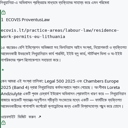
লিথুয়ানিয়া-এ অভিবাসন প্রক্রিয়ার মাধ্যমে ব্যক্তিদের সাহায্য করে এমন পরিষেবা
ECOVIS ProventusLaw
1
ecovis.lt/practice-areas/labour-law/residence-
work-permits-eu-lithuania
১৫ বছরেরও বেশি ইমিগ্রেশন অভিজ্ঞতা সহ ভিলনিয়াস আইন সংস্থা, নিয়োগকর্তা ও ব্যক্তিগত
আবেদনকারী উভয়কেই লিথুয়ানিয়ান কার্য পারমিট, ইইউ ব্লু কার্ড, স্টার্টআপ ভিসা ও অ-ইইউ
নাগরিকদের গ্রুপ রিলোকেশনে সহায়তা করে।
কেন আমরা এই সংস্থা তালিকা:
Legal 500 2025 এবং Chambers Europe
2025 (Band 4) দ্বারা লিথুয়ানিয়ায় কর্মসংস্থানে স্থান পেয়েছে। অংশীদার Loreta
Andziulytė একটি পৃথক চেম্বার্স ইউরোপ অভিবাসন প্রোফাইল ধারণ করে — লিথুয়ানিয়ান
বাজারে কয়েকটি স্বতন্ত্র-অনুশীলন স্বীকৃতি সংকেতের মধ্যে একটি — ফার্মটিকে ব্যক্তিগত
আবেদনকারীদের পাশাপাশি কর্পোরেট ক্লায়েন্টদের জন্য একটি বিশ্বাসযোগ্য পছন্দ করে তোলে।
ওয়েবসাইট ভিজিট করুন