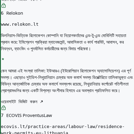
Relokon
6
www.relokon.lt
ভিলনিয়াস-ভিত্তিক রিলোকেশন কোম্পানি যা নিয়োগকর্তাদের এন্ড-টু-এন্ড মোবিলিটি সহায়তা
প্রদান করে: ইমিগ্রেশন প্রক্রিয়া ম্যানেজমেন্ট, আবাসিকতা ও কার্য পারমিট, আবাসন, কর
নিবন্ধন, ব্যাংকিং ও পুনর্বাসিত কর্মচারীদের জন্য বিদায় পরিষেবা।
কেন আমরা এই সংস্থা তালিকা:
ইউআরএ (ইউরোপিয়ান রিলোকেশন অ্যাসোসিয়েশন) এর পূর্ণ
সদস্য। এছাড়াও সুইডিশ-লিথুয়ানিয়ান চেম্বার অফ কমার্স সদস্য ডিরেক্টরিতে তালিকাভুক্ত এবং
বিভিন্ন আন্তর্জাতিক চেম্বার অফ কমার্সে সদস্যপদ রয়েছে, লিথুয়ানিয়ায় কর্পোরেট গতিশীলতা
প্রোগ্রামগুলির জন্য একটি বিশ্বস্ত অংশীদার হিসাবে এর অবস্থান প্রতিফলিত করে।
ওয়েবসাইট ভিজিট করুন
ECOVIS ProventusLaw
7
ecovis.lt/practice-areas/labour-law/residence-
work-permits-eu-lithuania