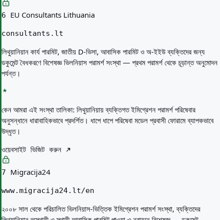
EU Consultants Lithuania
6
consultants.lt
লিথুয়ানিয়ান কার্য পারমিট, জাতীয় D-ভিসা, আবাসিক পারমিট ও অ-ইইউ ব্যক্তিদের জন্য
ডকুমেন্ট বৈধকরণে বিশেষজ্ঞ ভিলনিয়াস পরামর্শ সংস্থা — প্রথম পরামর্শ থেকে চূড়ান্ত অনুমোদন
পর্যন্ত।
কেন আমরা এই সংস্থা তালিকা:
লিথুয়ানিয়ায় ব্যক্তিগত ইমিগ্রেশন পরামর্শ পরিষেবার
অনুসন্ধানে ধারাবাহিকভাবে প্রদর্শিত। ধাপে ধাপে পরিষেবা মডেল প্রবাসী ফোরামে ব্যাপকভাবে
উদ্ধৃত।
ওয়েবসাইট ভিজিট করুন
Migracija24
7
www.migracija24.lt/en
২০০৮ সাল থেকে পরিচালিত ভিলনিয়াস-ভিত্তিক ইমিগ্রেশন পরামর্শ সংস্থা, ব্যক্তিদের
লিথুয়ানিয়ান অস্থায়ী ও স্থায়ী আবাসিক পারমিট পাওয়া ও নবায়নে বিশেষজ্ঞ — ডকুমেন্ট