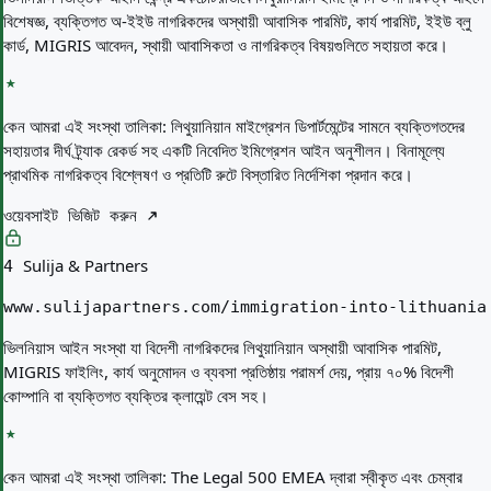
বিশেষজ্ঞ, ব্যক্তিগত অ-ইইউ নাগরিকদের অস্থায়ী আবাসিক পারমিট, কার্য পারমিট, ইইউ ব্লু
কার্ড, MIGRIS আবেদন, স্থায়ী আবাসিকতা ও নাগরিকত্ব বিষয়গুলিতে সহায়তা করে।
কেন আমরা এই সংস্থা তালিকা:
লিথুয়ানিয়ান মাইগ্রেশন ডিপার্টমেন্টের সামনে ব্যক্তিগতদের
সহায়তার দীর্ঘ ট্র্যাক রেকর্ড সহ একটি নিবেদিত ইমিগ্রেশন আইন অনুশীলন। বিনামূল্যে
প্রাথমিক নাগরিকত্ব বিশ্লেষণ ও প্রতিটি রুটে বিস্তারিত নির্দেশিকা প্রদান করে।
ওয়েবসাইট ভিজিট করুন
Sulija & Partners
4
www.sulijapartners.com/immigration-into-lithuania
ভিলনিয়াস আইন সংস্থা যা বিদেশী নাগরিকদের লিথুয়ানিয়ান অস্থায়ী আবাসিক পারমিট,
MIGRIS ফাইলিং, কার্য অনুমোদন ও ব্যবসা প্রতিষ্ঠায় পরামর্শ দেয়, প্রায় ৭০% বিদেশী
কোম্পানি বা ব্যক্তিগত ব্যক্তির ক্লায়েন্ট বেস সহ।
কেন আমরা এই সংস্থা তালিকা:
The Legal 500 EMEA দ্বারা স্বীকৃত এবং চেম্বার