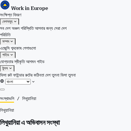
Work in Europe
সংক্ষিপ্ত বিবরণ
দেশসমূহ
সব দেশ
অঞ্চল
পরিস্থিতি
আপনার জন্য সেরা দেশ
পরিচিতি
সম্পদ
এজেন্সি
শব্দকোষ
পেশাগুলো
গাইড
যোগ্যতার স্বীকৃতি
আগমন গাইড
টুলস
ভিসা রুট ফাইন্ডার
রুটের কঠিনতা
দেশ তুলনা
ভিসা তুলনা
সংক্ষিপ্ত বিবরণ
সংস্থাগুলি
/
লিথুয়ানিয়া
দেশসমূহ
লিথুয়ানিয়া
সব দেশ
অঞ্চল
লিথুয়ানিয়া এ অভিবাসন সংস্থা
পরিস্থিতি