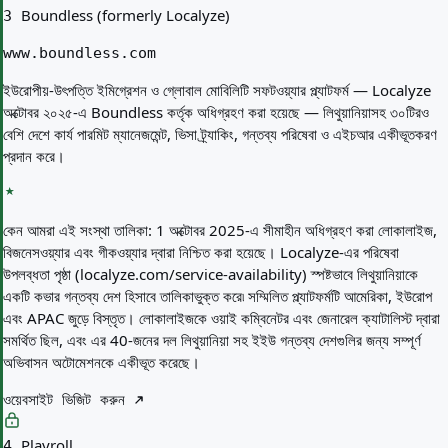
Boundless (formerly Localyze)
3
www.boundless.com
ইউরোপীয়-উৎপত্তি ইমিগ্রেশন ও গ্লোবাল মোবিলিটি সফটওয়্যার প্ল্যাটফর্ম — Localyze
অক্টোবর ২০২৫-এ Boundless কর্তৃক অধিগ্রহণ করা হয়েছে — লিথুয়ানিয়াসহ ৩০টিরও
বেশি দেশে কার্য পারমিট ম্যানেজমেন্ট, ভিসা ট্র্যাকিং, গন্তব্য পরিষেবা ও এইচআর একীভূতকরণ
প্রদান করে।
কেন আমরা এই সংস্থা তালিকা:
1 অক্টোবর 2025-এ সীমাহীন অধিগ্রহণ করা লোকালাইজ,
বিজনেসওয়্যার এবং গীকওয়্যার দ্বারা নিশ্চিত করা হয়েছে। Localyze-এর পরিষেবা
উপলব্ধতা পৃষ্ঠা (localyze.com/service-availability) স্পষ্টভাবে লিথুয়ানিয়াকে
একটি কভার গন্তব্য দেশ হিসাবে তালিকাভুক্ত করে৷ সম্মিলিত প্ল্যাটফর্মটি আমেরিকা, ইউরোপ
এবং APAC জুড়ে বিস্তৃত। লোকালাইজকে ওয়াই কম্বিনেটর এবং জেনারেল ক্যাটালিস্ট দ্বারা
সমর্থিত ছিল, এবং এর 40-জনের দল লিথুয়ানিয়া সহ ইইউ গন্তব্য দেশগুলির জন্য সম্পূর্ণ
অভিবাসন অটোমেশনকে একীভূত করেছে।
ওয়েবসাইট ভিজিট করুন
Playroll
4