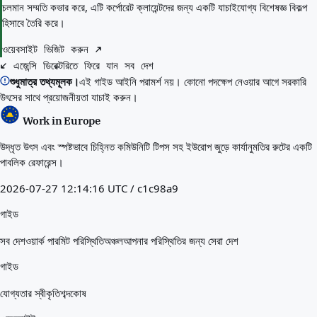
চলমান সম্মতি কভার করে, এটি কর্পোরেট ক্লায়েন্টদের জন্য একটি যাচাইযোগ্য বিশেষজ্ঞ বিকল্প
হিসাবে তৈরি করে।
ওয়েবসাইট ভিজিট করুন
এজেন্সি ডিরেক্টরিতে ফিরে যান
সব দেশ
শুধুমাত্র তথ্যমূলক।
এই গাইড আইনি পরামর্শ নয়। কোনো পদক্ষেপ নেওয়ার আগে সরকারি
উৎসের সাথে প্রয়োজনীয়তা যাচাই করুন।
Work in Europe
উদ্ধৃত উৎস এবং স্পষ্টভাবে চিহ্নিত কমিউনিটি টিপস সহ ইউরোপ জুড়ে কার্যানুমতির রুটের একটি
পাবলিক রেফারেন্স।
2026-07-27 12:14:16 UTC / c1c98a9
গাইড
সব দেশ
ওয়ার্ক পারমিট পরিস্থিতি
অঞ্চল
আপনার পরিস্থিতির জন্য সেরা দেশ
গাইড
যোগ্যতার স্বীকৃতি
শব্দকোষ