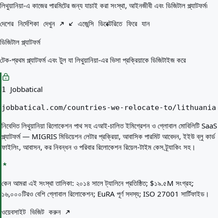
আপনার জন্য সেরা দেশ
লিথুয়ানিয়া-এ কাজের পারমিটের জন্য যাচাই করা সংস্থা, আইনজীবী এবং ডিজিটাল প্ল্যাটফর্ম৷
পরিচিতি
সম্পদ
দেশের নির্দেশিকা দেখুন
এজেন্সি ডিরেক্টরিতে ফিরে যান
এজেন্সি
ডিজিটাল প্ল্যাটফর্ম
শব্দকোষ
পেশাগুলো
টেক-প্রথম প্ল্যাটফর্ম এবং টুল যা লিথুয়ানিয়া-এর ভিসা প্রক্রিয়াকে ডিজিটাইজ করে
গাইড
যোগ্যতার স্বীকৃতি
আগমন গাইড
Jobbatical
1
টুলস
jobbatical.com/countries-we-relocate-to/lithuania
ভিসা রুট ফাইন্ডার
রুটের কঠিনতা
নিবেদিত লিথুয়ানিয়া রিলোকেশন পাথ সহ এআই-চালিত ইমিগ্রেশন ও গ্লোবাল মোবিলিটি SaaS
দেশ তুলনা
প্ল্যাটফর্ম — MIGRIS মিডিয়েশন লেটার প্রক্রিয়া, আবাসিক পারমিট আবেদন, ইইউ ব্লু কার্ড
ভিসা তুলনা
ফাইলিং, আবাসন, কর নিবন্ধন ও পরিবার রিলোকেশন রিয়েল-টাইম কেস ট্র্যাকিং সহ।
কেন আমরা এই সংস্থা তালিকা:
২০১৪ সালে ট্যালিনে প্রতিষ্ঠিত; $১৯.৫M সংগ্রহ;
১৬,০০০টিরও বেশি গ্লোবাল রিলোকেশন; EuRA পূর্ণ সদস্য; ISO 27001 সার্টিফাইড।
ওয়েবসাইট ভিজিট করুন