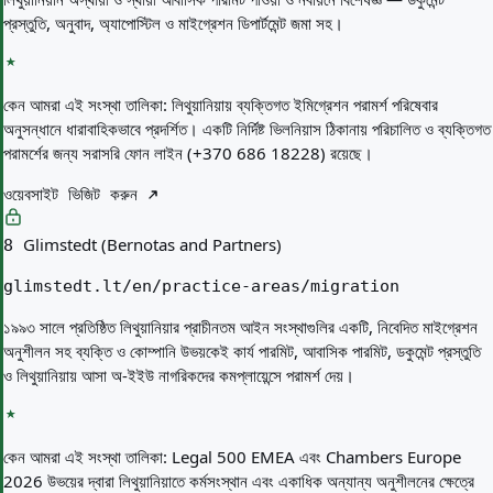
প্রস্তুতি, অনুবাদ, অ্যাপোস্টিল ও মাইগ্রেশন ডিপার্টমেন্ট জমা সহ।
কেন আমরা এই সংস্থা তালিকা:
লিথুয়ানিয়ায় ব্যক্তিগত ইমিগ্রেশন পরামর্শ পরিষেবার
অনুসন্ধানে ধারাবাহিকভাবে প্রদর্শিত। একটি নির্দিষ্ট ভিলনিয়াস ঠিকানায় পরিচালিত ও ব্যক্তিগত
পরামর্শের জন্য সরাসরি ফোন লাইন (+370 686 18228) রয়েছে।
ওয়েবসাইট ভিজিট করুন
Glimstedt (Bernotas and Partners)
8
glimstedt.lt/en/practice-areas/migration
১৯৯৩ সালে প্রতিষ্ঠিত লিথুয়ানিয়ার প্রাচীনতম আইন সংস্থাগুলির একটি, নিবেদিত মাইগ্রেশন
অনুশীলন সহ ব্যক্তি ও কোম্পানি উভয়কেই কার্য পারমিট, আবাসিক পারমিট, ডকুমেন্ট প্রস্তুতি
ও লিথুয়ানিয়ায় আসা অ-ইইউ নাগরিকদের কমপ্লায়েন্সে পরামর্শ দেয়।
কেন আমরা এই সংস্থা তালিকা:
Legal 500 EMEA এবং Chambers Europe
2026 উভয়ের দ্বারা লিথুয়ানিয়াতে কর্মসংস্থান এবং একাধিক অন্যান্য অনুশীলনের ক্ষেত্রে