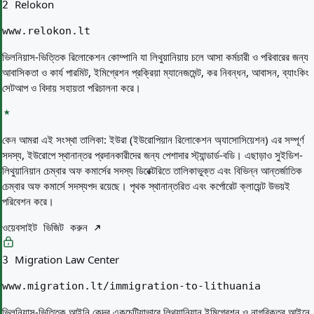
Relokon
2
www.relokon.lt
ভিলনিয়াস-ভিত্তিক রিলোকেশন কোম্পানি যা লিথুয়ানিয়ায় চলে আসা কর্মচারী ও পরিবারের জন্য
আবাসিকতা ও কার্য পারমিট, ইমিগ্রেশন প্রক্রিয়া ম্যানেজমেন্ট, কর নিবন্ধন, আবাসন, ব্যাংকিং
সেটআপ ও বিদায় সহায়তা পরিচালনা করে।
কেন আমরা এই সংস্থা তালিকা:
ইউরা (ইউরোপিয়ান রিলোকেশন অ্যাসোসিয়েশন) এর সম্পূর্ণ
সদস্য, ইউরোপে স্থানান্তর প্রদানকারীদের জন্য পেশাদার স্ট্যান্ডার্ড-বডি। এছাড়াও সুইডিশ-
লিথুয়ানিয়ান চেম্বার অফ কমার্সের সদস্য ডিরেক্টরিতে তালিকাভুক্ত এবং বিভিন্ন আন্তর্জাতিক
চেম্বার অফ কমার্সে সদস্যপদ রয়েছে। পৃথক স্থানান্তরিত এবং কর্পোরেট ক্লায়েন্ট উভয়ই
পরিবেশন করে।
ওয়েবসাইট ভিজিট করুন
Migration Law Center
3
www.migration.lt/immigration-to-lithuania
ভিলনিয়াস-ভিত্তিক আইনি কেন্দ্র একচেটিয়াভাবে লিথুয়ানিয়ান ইমিগ্রেশন ও নাগরিকত্ব আইনে