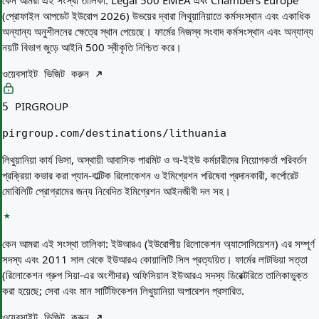
কেন আমরা এই সংস্থা তালিকা:
Legal 500 EMEA এবং Chambers Europe
(প্রোফাইল আপডেট ইউরোপ 2026) উভয়ের দ্বারা লিথুয়ানিয়াতে কর্মসংস্থান এবং একাধিক
অন্যান্য অনুশীলনের ক্ষেত্রে স্থান পেয়েছে। ফার্মের নিজস্ব সংবাদ কর্মসংস্থান এবং অন্যান্য
নয়টি বিভাগ জুড়ে আইনি 500 স্বীকৃতি নিশ্চিত করে।
ওয়েবসাইট ভিজিট করুন
PIRGROUP
5
pirgroup.com/destinations/lithuania
লিথুয়ানিয়া কার্য ভিসা, অস্থায়ী আবাসিক পারমিট ও অ-ইইউ কর্মচারীদের নিয়োগকর্তা পরিবর্তন
প্রক্রিয়া কভার করা প্যান-বাল্টিক রিলোকেশন ও ইমিগ্রেশন পরিষেবা প্রদানকারী, কর্পোরেট
মোবিলিটি প্রোগ্রামের জন্য নিবেদিত ইমিগ্রেশন আইনজীবী দল সহ।
কেন আমরা এই সংস্থা তালিকা:
ইউআরএ (ইউরোপীয় রিলোকেশন অ্যাসোসিয়েশন) এর সম্পূর্ণ
সদস্য এবং 2011 সাল থেকে ইউআরএ কোয়ালিটি সিল প্রত্যয়িত। ফার্মের লাটভিয়া সত্তা
(রিলোকেশন গ্রুপ সিয়া-এর অংশীদার) অফিসিয়াল ইউআরএ সদস্য ডিরেক্টরিতে তালিকাভুক্ত
করা হয়েছে; সেবা এবং মান সার্টিফিকেশন লিথুয়ানিয়া অপারেশন প্রসারিত.
ওয়েবসাইট ভিজিট করুন