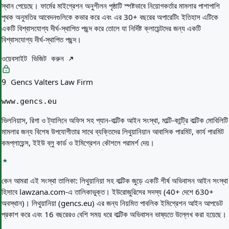
স্থান পেয়েছে। ফার্মের মাইগ্রেশন অনুশীলন পৃষ্ঠাটি স্পষ্টভাবে নিয়োগকর্তার মামলার পাশাপাশি
পৃথক অনুমতির আবেদনগুলিকে কভার করে এবং এর 30+ বছরের অপারেটিং ইতিহাস এটিকে
একটি বিশ্বাসযোগ্য দীর্ঘ-স্থাপিত পছন্দ করে তোলে যা নির্দিষ্ট ক্লায়েন্টদের জন্য একটি
বিশ্বাসযোগ্য দীর্ঘ-স্থাপিত পছন্দ।
ওয়েবসাইট ভিজিট করুন
Gencs Valters Law Firm
9
www.gencs.eu
ভিলনিয়াস, রিগা ও ট্যালিনে অফিস সহ প্যান-বাল্টিক আইন সংস্থা, মাল্টি-কান্ট্রি বাল্টিক মোবিলিটি
মামলার জন্য বিশেষ উপযোগীতার সাথে ব্যক্তিদের লিথুয়ানিয়ান আবাসিক পারমিট, কার্য পারমিট
কমপ্লায়েন্স, ইইউ ব্লু কার্ড ও ইমিগ্রেশন কৌশলে পরামর্শ দেয়।
কেন আমরা এই সংস্থা তালিকা:
লিথুয়ানিয়া সহ বাল্টিক জুড়ে একটি শীর্ষ অভিবাসন আইন সংস্থা
হিসাবে lawzana.com-এ তালিকাভুক্ত। ইউরোজুরিসের সদস্য (40+ দেশে 630+
অবস্থান)। লিথুয়ানিয়া (gencs.eu) এর জন্য নিয়মিত পাবলিক ইমিগ্রেশন আইন আপডেট
প্রকাশ করে এবং 16 বছরেরও বেশি সময় ধরে বাল্টিক অভিবাসন ভাষ্যতে উল্লেখ করা হয়েছে।