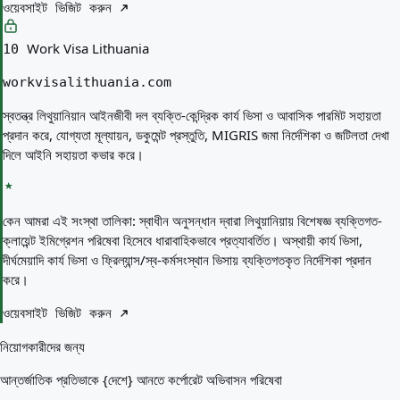
ওয়েবসাইট ভিজিট করুন
Work Visa Lithuania
10
workvisalithuania.com
স্বতন্ত্র লিথুয়ানিয়ান আইনজীবী দল ব্যক্তি-কেন্দ্রিক কার্য ভিসা ও আবাসিক পারমিট সহায়তা
প্রদান করে, যোগ্যতা মূল্যায়ন, ডকুমেন্ট প্রস্তুতি, MIGRIS জমা নির্দেশিকা ও জটিলতা দেখা
দিলে আইনি সহায়তা কভার করে।
কেন আমরা এই সংস্থা তালিকা:
স্বাধীন অনুসন্ধান দ্বারা লিথুয়ানিয়ায় বিশেষজ্ঞ ব্যক্তিগত-
ক্লায়েন্ট ইমিগ্রেশন পরিষেবা হিসেবে ধারাবাহিকভাবে প্রত্যাবর্তিত। অস্থায়ী কার্য ভিসা,
দীর্ঘমেয়াদি কার্য ভিসা ও ফ্রিল্যান্স/স্ব-কর্মসংস্থান ভিসায় ব্যক্তিগতকৃত নির্দেশিকা প্রদান
করে।
ওয়েবসাইট ভিজিট করুন
নিয়োগকারীদের জন্য
আন্তর্জাতিক প্রতিভাকে {দেশে} আনতে কর্পোরেট অভিবাসন পরিষেবা