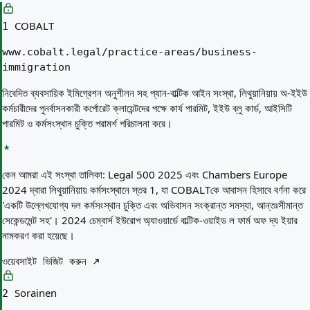
COBALT
1
www.cobalt.legal/practice-areas/business-
immigration
নিবেদিত ব্যবসায়িক ইমিগ্রেশন অনুশীলন সহ প্যান-বাল্টিক আইন সংস্থা, লিথুয়ানিয়ায় অ-ইইউ
কর্মচারীদের পুনর্বাসনকারী কর্পোরেট ক্লায়েন্টদের পক্ষে কার্য পারমিট, ইইউ ব্লু কার্ড, আইসিটি
পারমিট ও কর্মসংস্থান চুক্তি পরামর্শ পরিচালনা করে।
কেন আমরা এই সংস্থা তালিকা:
Legal 500 2025 এবং Chambers Europe
2024 দ্বারা লিথুয়ানিয়ায় কর্মসংস্থানে স্তর 1, যা COBALTকে আবাসন হিসাবে বর্ণনা করে
'একটি উল্লেখযোগ্য দল কর্মসংস্থান চুক্তি এবং অভিবাসন সংক্রান্ত সমস্যা, আন্তঃসীমান্ত
সেকেন্ডমেন্ট সহ'। 2024 চেম্বার্স ইউরোপ অ্যাওয়ার্ডে বাল্টিক-ওয়াইড ল ফার্ম অফ দ্য ইয়ার
নামকরণ করা হয়েছে।
ওয়েবসাইট ভিজিট করুন
Sorainen
2