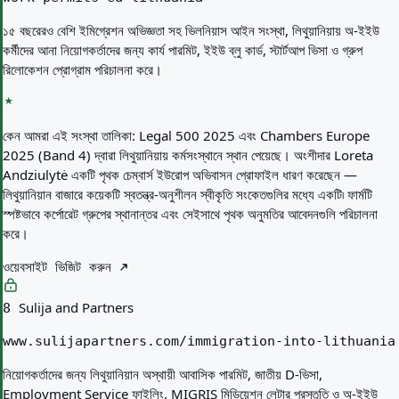
১৫ বছরেরও বেশি ইমিগ্রেশন অভিজ্ঞতা সহ ভিলনিয়াস আইন সংস্থা, লিথুয়ানিয়ায় অ-ইইউ
কর্মীদের আনা নিয়োগকর্তাদের জন্য কার্য পারমিট, ইইউ ব্লু কার্ড, স্টার্টআপ ভিসা ও গ্রুপ
রিলোকেশন প্রোগ্রাম পরিচালনা করে।
কেন আমরা এই সংস্থা তালিকা:
Legal 500 2025 এবং Chambers Europe
2025 (Band 4) দ্বারা লিথুয়ানিয়ায় কর্মসংস্থানে স্থান পেয়েছে। অংশীদার Loreta
Andziulytė একটি পৃথক চেম্বার্স ইউরোপ অভিবাসন প্রোফাইল ধারণ করেছেন —
লিথুয়ানিয়ান বাজারে কয়েকটি স্বতন্ত্র-অনুশীলন স্বীকৃতি সংকেতগুলির মধ্যে একটি৷ ফার্মটি
স্পষ্টভাবে কর্পোরেট গ্রুপের স্থানান্তর এবং সেইসাথে পৃথক অনুমতির আবেদনগুলি পরিচালনা
করে।
ওয়েবসাইট ভিজিট করুন
Sulija and Partners
8
www.sulijapartners.com/immigration-into-lithuania
নিয়োগকর্তাদের জন্য লিথুয়ানিয়ান অস্থায়ী আবাসিক পারমিট, জাতীয় D-ভিসা,
Employment Service ফাইলিং, MIGRIS মিডিয়েশন লেটার প্রস্তুতি ও অ-ইইউ