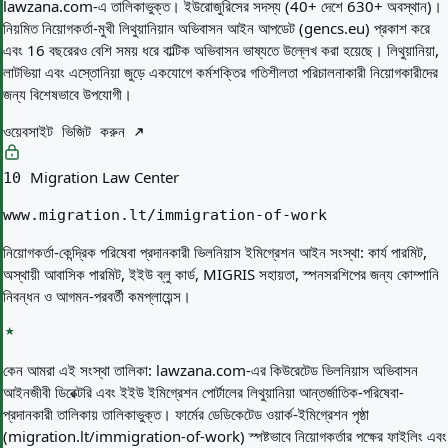
lawzana.com-এ তালিকাভুক্ত। ইউরোজুরিসের সদস্য (40+ দেশে 630+ অবস্থান)।
নিয়মিত নিয়োগকর্তা-মুখী লিথুয়ানিয়ান অভিবাসন আইন আপডেট (gencs.eu) প্রকাশ করে
এবং 16 বছরেরও বেশি সময় ধরে বাল্টিক অভিবাসন ভাষ্যতে উল্লেখ করা হয়েছে। লিথুয়ানিয়া,
লাটভিয়া এবং এস্তোনিয়া জুড়ে একযোগে কর্মশক্তির গতিশীলতা পরিচালনাকারী নিয়োগকারীদের
জন্য বিশেষভাবে উপযোগী।
ওয়েবসাইট ভিজিট করুন
Migration Law Center
10
www.migration.lt/immigration-of-work
নিয়োগকর্তা-কেন্দ্রিক পরিষেবা প্রদানকারী ভিলনিয়াস ইমিগ্রেশন আইন সংস্থা: কার্য পারমিট,
অস্থায়ী আবাসিক পারমিট, ইইউ ব্লু কার্ড, MIGRIS সহায়তা, স্পনসরশিপের জন্য কোম্পানি
নিবন্ধন ও আগমন-পরবর্তী কমপ্লায়েন্স।
কেন আমরা এই সংস্থা তালিকা:
lawzana.com-এর কিউরেটেড ভিলনিয়াস অভিবাসন
আইনজীবী ডিরেক্টরি এবং ইইউ ইমিগ্রেশন পোর্টালের লিথুয়ানিয়া আন্তর্জাতিক-পরিষেবা-
প্রদানকারী তালিকায় তালিকাভুক্ত। ফার্মের ডেডিকেটেড ওয়ার্ক-ইমিগ্রেশন পৃষ্ঠা
(migration.lt/immigration-of-work) স্পষ্টভাবে নিয়োগকর্তার পক্ষের ফাইলিং এবং