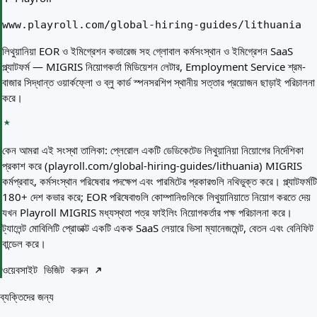
www.playroll.com/global-hiring-guides/lithuania
লিথুয়ানিয়া EOR ও ইমিগ্রেশন কভারেজ সহ গ্লোবাল কর্মসংস্থান ও ইমিগ্রেশন SaaS
প্ল্যাটফর্ম — MIGRIS নিয়োগকর্তা মিডিয়েশন লেটার, Employment Service শ্রম-
বাজার সিদ্ধান্ত ওয়ার্কফ্লো ও ব্লু কার্ড স্পনসরশিপ স্থানীয় সত্তার প্রয়োজন ছাড়াই পরিচালনা
করে।
কেন আমরা এই সংস্থা তালিকা:
প্লেরোল একটি ডেডিকেটেড লিথুয়ানিয়া নিয়োগের নির্দেশিকা
প্রকাশ করে (playroll.com/global-hiring-guides/lithuania) MIGRIS
কর্মপ্রবাহ, কর্মসংস্থান পরিষেবার পদক্ষেপ এবং পারমিটের প্রকারগুলি নথিভুক্ত করে। প্ল্যাটফর্মটি
180+ দেশ কভার করে; EOR পরিষেবাগুলি কোম্পানিগুলিকে লিথুয়ানিয়াতে নিয়োগ করতে দেয়
যখন Playroll MIGRIS মধ্যস্থতা পত্র ফাইলিং নিয়োগকর্তার পক্ষ পরিচালনা করে।
ট্যালেন্ট মোবিলিটি প্রোডাক্ট একটি একক SaaS লেয়ারে ভিসা ম্যানেজমেন্ট, বেতন এবং বেনিফিট
বান্ডেল করে।
ওয়েবসাইট ভিজিট করুন
ব্যক্তিদের জন্য