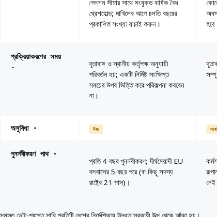
পেনশন সীমার সাথে সংযুক্ত বার্ষিক বৈধ
কোন
থ্রেশহোল্ড; দাখিলের আগে চলতি বছরের
অবস্
প্রকাশিত সংখ্যা যাচাই করুন।
হবে
প্রক্রিয়াকরণের সময়
দূতাবাস ও স্থানীয় কর্তৃপক্ষ অনুযায়ী
দূতা
·
পরিবর্তন হয়; একটি নির্দিষ্ট সংক্ষিপ্ত
সম্প
সময়ের উপর ভিত্তি করে পরিকল্পনা করবেন
না।
অসুবিধা
·
উচ্চ
মাঝ
পুনর্নবীকরণ পাথ
·
প্রতি 4 বছর পুনর্নবীকরণ; দীর্ঘমেয়াদী EU
কর্ম
বসবাসের 5 বছর পরে (বা কিছু সদস্য
রূপা
রাষ্ট্রে 21 মাস)।
নেই
সমস্ত ডেটা-প্রাপ্ত সারি প্রতিটি দেশের নির্দেশিকায় উদ্ধৃত সরকারী উত্স থেকে আঁকা হয়।