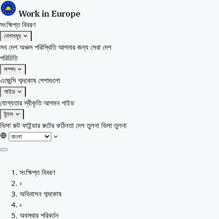
Work in Europe
সংক্ষিপ্ত বিবরণ
দেশসমূহ
সব দেশ
অঞ্চল
পরিস্থিতি
আপনার জন্য সেরা দেশ
পরিচিতি
সম্পদ
এজেন্সি
শব্দকোষ
পেশাগুলো
গাইড
যোগ্যতার স্বীকৃতি
আগমন গাইড
টুলস
ভিসা রুট ফাইন্ডার
রুটের কঠিনতা
দেশ তুলনা
ভিসা তুলনা
সংক্ষিপ্ত বিবরণ
সংক্ষিপ্ত বিবরণ
দেশসমূহ
›
সব দেশ
অভিবাসন শব্দকোষ
অঞ্চল
›
পরিস্থিতি
অবস্থার পরিবর্তন