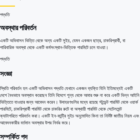
আপনার জন্য সেরা দেশ
পরিচিতি
সম্পদ
পদ্ধতি
এজেন্সি
অবস্থার পরিবর্তন
শব্দকোষ
পেশাগুলো
একটি অভিবাসন ভিত্তি থেকে অন্য একটি সুইচ, যেমন একজন ছাত্র, চাকরিপ্রার্থী, বা
গাইড
পারিবারিক অবস্থা থেকে একটি কর্মসংস্থান-ভিত্তিক পারমিটে চলে যাওয়া।
যোগ্যতার স্বীকৃতি
আগমন গাইড
পদ্ধতি
টুলস
ভিসা রুট ফাইন্ডার
সংজ্ঞা
রুটের কঠিনতা
দেশ তুলনা
স্থিতি পরিবর্তন হল একটি অভিবাসন পদ্ধতি যেখানে একজন ব্যক্তি যিনি ইতিমধ্যেই একটি
ভিসা তুলনা
দেশে বৈধভাবে অবস্থান করেছেন তিনি বিদেশে শূন্য থেকে আবার শুরু না করে একটি ভিন্ন আইনি
ভিত্তিতে যাওয়ার জন্য আবেদন করেন। উদাহরণগুলির মধ্যে রয়েছে স্টুডেন্ট পারমিট থেকে ওয়ার্ক
পারমিটে, চাকরিপ্রার্থী পারমিট থেকে চাকরির রুটে বা অস্থায়ী পারমিট থেকে সেটেলমেন্ট
ক্যাটাগরিতে পরিবর্তন করা। একটি ইন-কান্ট্রি সুইচ অনুমোদিত কিনা তা নির্দিষ্ট জাতীয় নিয়ম এবং
আবেদনকারীর বর্তমান অবস্থার উপর নির্ভর করে।
সম্পর্কিত পদ