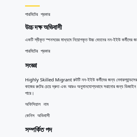
আপনার জন্য সেরা দেশ
পরিচিতি
সম্পদ
পারমিটের প্রকার
এজেন্সি
উচ্চ দক্ষ অভিবাসী
শব্দকোষ
পেশাগুলো
একটি স্বীকৃত স্পনসরের মাধ্যমে নিয়োগকৃত উচ্চ বেতনের নন-ইইউ কর্মীদের জ
গাইড
যোগ্যতার স্বীকৃতি
পারমিটের প্রকার
আগমন গাইড
টুলস
সংজ্ঞা
ভিসা রুট ফাইন্ডার
রুটের কঠিনতা
Highly Skilled Migrant রুটটি নন-ইইউ কর্মীদের জন্য নেদারল্যান্ডসের প
দেশ তুলনা
কাজের রুটের চেয়ে দ্রুত এবং আরও অনুমানযোগ্যভাবে সরানোর জন্য ডিজাইন করা 
ভিসা তুলনা
পারে।
অফিসিয়াল নাম
কেনিস অভিবাসী
সম্পর্কিত পদ