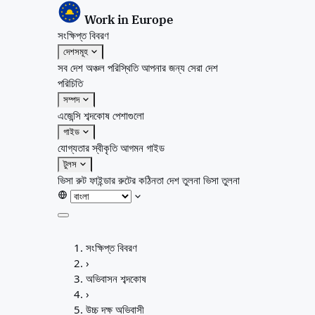
Work in Europe
সংক্ষিপ্ত বিবরণ
দেশসমূহ
সব দেশ
অঞ্চল
পরিস্থিতি
আপনার জন্য সেরা দেশ
পরিচিতি
সম্পদ
এজেন্সি
শব্দকোষ
পেশাগুলো
গাইড
যোগ্যতার স্বীকৃতি
আগমন গাইড
টুলস
ভিসা রুট ফাইন্ডার
রুটের কঠিনতা
দেশ তুলনা
ভিসা তুলনা
সংক্ষিপ্ত বিবরণ
সংক্ষিপ্ত বিবরণ
দেশসমূহ
›
সব দেশ
অভিবাসন শব্দকোষ
অঞ্চল
›
পরিস্থিতি
উচ্চ দক্ষ অভিবাসী