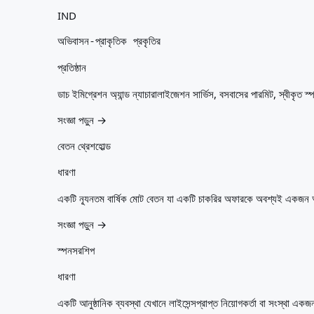
IND
অভিবাসন-প্রাকৃতিক প্রকৃতির
প্রতিষ্ঠান
ডাচ ইমিগ্রেশন অ্যান্ড ন্যাচারালাইজেশন সার্ভিস, বসবাসের পারমিট, স্বীকৃত স
সংজ্ঞা পড়ুন →
বেতন থ্রেশহোল্ড
ধারণা
একটি ন্যূনতম বার্ষিক মোট বেতন যা একটি চাকরির অফারকে অবশ্যই একজন আব
সংজ্ঞা পড়ুন →
স্পনসরশিপ
ধারণা
একটি আনুষ্ঠানিক ব্যবস্থা যেখানে লাইসেন্সপ্রাপ্ত নিয়োগকর্তা বা সংস্থা 