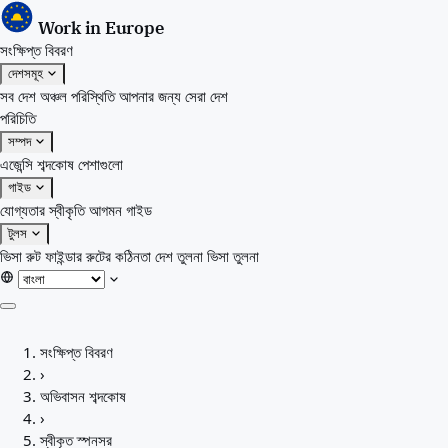
Work in Europe
সংক্ষিপ্ত বিবরণ
দেশসমূহ
সব দেশ
অঞ্চল
পরিস্থিতি
আপনার জন্য সেরা দেশ
পরিচিতি
সম্পদ
এজেন্সি
শব্দকোষ
পেশাগুলো
গাইড
যোগ্যতার স্বীকৃতি
আগমন গাইড
টুলস
ভিসা রুট ফাইন্ডার
রুটের কঠিনতা
দেশ তুলনা
ভিসা তুলনা
সংক্ষিপ্ত বিবরণ
সংক্ষিপ্ত বিবরণ
দেশসমূহ
›
সব দেশ
অভিবাসন শব্দকোষ
অঞ্চল
›
পরিস্থিতি
স্বীকৃত স্পনসর