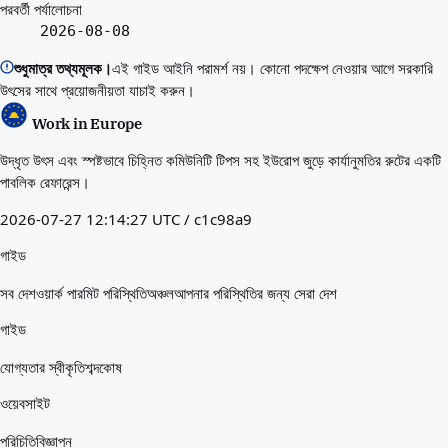
পরবর্তী পর্যালোচনা
2026-08-08
শুধুমাত্র তথ্যমূলক।
এই গাইড আইনি পরামর্শ নয়। কোনো পদক্ষেপ নেওয়ার আগে সরকারি
উৎসের সাথে প্রয়োজনীয়তা যাচাই করুন।
Work in Europe
উদ্ধৃত উৎস এবং স্পষ্টভাবে চিহ্নিত কমিউনিটি টিপস সহ ইউরোপ জুড়ে কার্যানুমতির রুটের একটি
পাবলিক রেফারেন্স।
2026-07-27 12:14:27 UTC / c1c98a9
গাইড
সব দেশ
ওয়ার্ক পারমিট পরিস্থিতি
অঞ্চল
আপনার পরিস্থিতির জন্য সেরা দেশ
গাইড
যোগ্যতার স্বীকৃতি
শব্দকোষ
ওয়েবসাইট
পরিচিতি
বিজ্ঞাপন