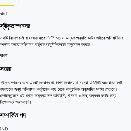
আপনার জন্য সেরা দেশ
পরিচিতি
সম্পদ
ধারণা
এজেন্সি
স্বীকৃত স্পনসর
শব্দকোষ
পেশাগুলো
একটি নিয়োগকর্তা বা সংস্থা যাকে নির্দিষ্ট ডাচ বা অনুরূপ অনুমতি রুটের অধীনে অভিবাসীদের
গাইড
স্পনসর করতে অভিবাসন কর্তৃপক্ষ আনুষ্ঠানিকভাবে অনুমোদন করেছে।
যোগ্যতার স্বীকৃতি
আগমন গাইড
ধারণা
টুলস
ভিসা রুট ফাইন্ডার
সংজ্ঞা
রুটের কঠিনতা
দেশ তুলনা
স্বীকৃত স্পনসর হলো একটি নিয়োগকর্তা, বিশ্ববিদ্যালয় বা সংস্থা যা নির্দিষ্ট অভিবাসন রুটে
ভিসা তুলনা
ব্যবহারের জন্য অভিবাসন কর্তৃপক্ষের কাছ থেকে আনুষ্ঠানিক অনুমোদিত মর্যাদা পেয়েছে।
নেদারল্যান্ডসে এই মর্যাদা অত্যন্ত দক্ষ অভিবাসী, গবেষক ও কিছু অধ্যয়ন রুটের জন্য
বিশেষভাবে গুরুত্বপূর্ণ।
সম্পর্কিত পদ
IND