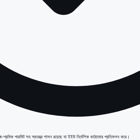
দক্ষ-শ্রমিক পারমিট সহ স্বতন্ত্র শাসন রয়েছে যা ইইউ নির্দেশিক কাঠামোর প্রতিফলন করে।