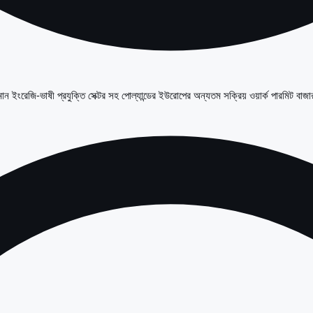
 ইংরেজি-ভাষী প্রযুক্তি সেক্টর সহ পোল্যান্ডের ইউরোপের অন্যতম সক্রিয় ওয়ার্ক পারমিট বাজা