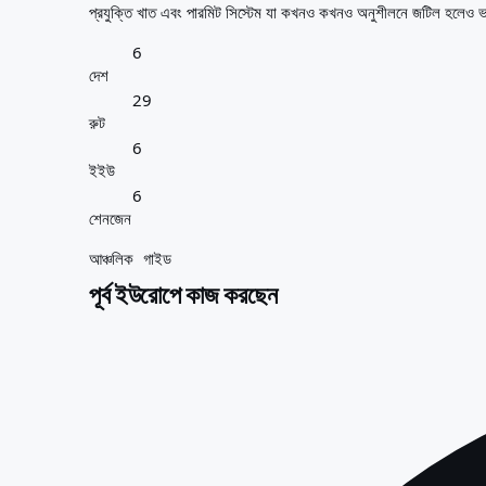
আপনার জন্য সেরা দেশ
প্রযুক্তি খাত এবং পারমিট সিস্টেম যা কখনও কখনও অনুশীলনে জটিল হলেও 
পরিচিতি
সম্পদ
6
এজেন্সি
দেশ
শব্দকোষ
29
পেশাগুলো
রুট
গাইড
6
যোগ্যতার স্বীকৃতি
ইইউ
আগমন গাইড
6
টুলস
শেনজেন
ভিসা রুট ফাইন্ডার
আঞ্চলিক গাইড
রুটের কঠিনতা
পূর্ব ইউরোপে কাজ করছেন
দেশ তুলনা
ভিসা তুলনা