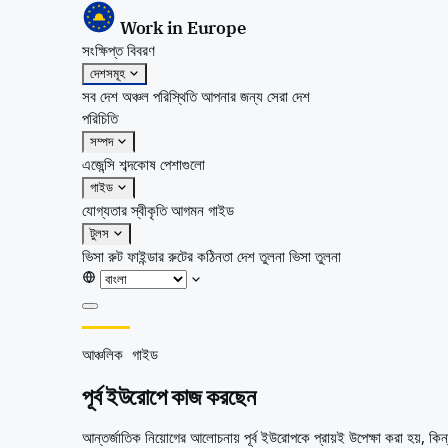
Work in Europe
সংক্ষিপ্ত বিবরণ
দেশসমূহ
সব দেশ
অঞ্চল
পরিস্থিতি
আপনার জন্য সেরা দেশ
পরিচিতি
সম্পদ
এজেন্সি
শব্দকোষ
পেশাগুলো
গাইড
যোগ্যতার স্বীকৃতি
আগমন গাইড
টুলস
ভিসা রুট ফাইন্ডার
রুটের কঠিনতা
দেশ তুলনা
ভিসা তুলনা
সংক্ষিপ্ত বিবরণ
আঞ্চলিক গাইড
দেশসমূহ
সব দেশ
পূর্ব ইউরোপে কাজ করছেন
অঞ্চল
পরিস্থিতি
আন্তর্জাতিক নিয়োগের আলোচনায় পূর্ব ইউরোপকে প্রায়ই উপেক্ষা করা হয়, কি