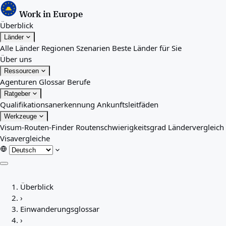
Work in Europe
Überblick
Länder
Alle Länder
Regionen
Szenarien
Beste Länder für Sie
Über uns
Ressourcen
Agenturen
Glossar
Berufe
Ratgeber
Qualifikationsanerkennung
Ankunftsleitfäden
Werkzeuge
Visum-Routen-Finder
Routenschwierigkeitsgrad
Ländervergleich
Visavergleiche
Überblick
Überblick
Länder
›
Alle Länder
Einwanderungsglossar
Regionen
›
Szenarien