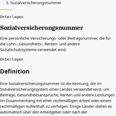
Sozialversicherungsnummer
Beste Länder für Sie
Über uns
Ressourcen
Unterlagen
Agenturen
Sozialversicherungsnummer
Glossar
Berufe
Eine persönliche Versicherungs- oder Beitragsnummer, die für
Ratgeber
die Lohn-, Gesundheits-, Renten- und andere
Qualifikationsanerkennung
Sozialschutzsysteme verwendet wird.
Ankunftsleitfäden
Werkzeuge
Unterlagen
Visum-Routen-Finder
Routenschwierigkeitsgrad
Definition
Ländervergleich
Visavergleiche
Eine Sozialversicherungsnummer ist die Kennung, die im
Sozialversicherungssystem eines Landes verwendet wird, um
Beiträge, Gesundheitsansprüche, Renten und andere Leistungen
im Zusammenhang mit einer rechtmäßigen Arbeit oder einem
rechtmäßigen Aufenthalt zu verfolgen. Einige Länder stellen es
automatisch über den Arbeitgeber oder nach der