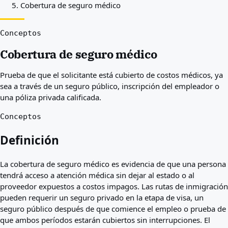
Cobertura de seguro médico
Mejores países para usted
Acerca de
Recursos
Conceptos
Agencias
Cobertura de seguro médico
Glosario
Profesiones
Prueba de que el solicitante está cubierto de costos médicos, ya
Guías
sea a través de un seguro público, inscripción del empleador o
Reconocimiento de cualificaciones
una póliza privada calificada.
Guías de llegada
Herramientas
Conceptos
Buscador de vías de visa
Dificultad de vías
Definición
Comparación de países
Comparaciones de visado
La cobertura de seguro médico es evidencia de que una persona
tendrá acceso a atención médica sin dejar al estado o al
proveedor expuestos a costos impagos. Las rutas de inmigración
pueden requerir un seguro privado en la etapa de visa, un
seguro público después de que comience el empleo o prueba de
que ambos períodos estarán cubiertos sin interrupciones. El