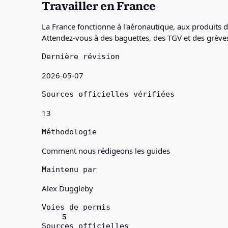
Travailler en France
À propos
Ressources
La France fonctionne à l'aéronautique, aux produits d
Agences
Attendez-vous à des baguettes, des TGV et des grèves 
Glossaire
Métiers
Dernière révision
Guides
2026-05-07
Reconnaissance des qualifications
Guides d'arrivée
Sources officielles vérifiées
Outils
Recherche de voie visa
13
Difficulté des voies
Méthodologie
Comparaison de pays
Comparaisons de visa
Comment nous rédigeons les guides
Maintenu par
Alex Duggleby
Voies de permis
5
Sources officielles