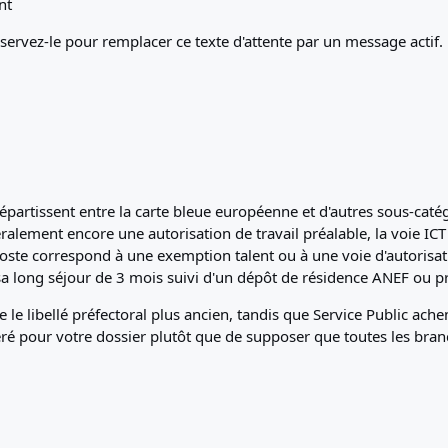
nt
rvez-le pour remplacer ce texte d'attente par un message actif.
répartissent entre la carte bleue européenne et d'autres sous-caté
alement encore une autorisation de travail préalable, la voie ICT e
poste correspond à une exemption talent ou à une voie d'autorisati
sa long séjour de 3 mois suivi d'un dépôt de résidence ANEF ou pr
re le libellé préfectoral plus ancien, tandis que Service Public a
néré pour votre dossier plutôt que de supposer que toutes les branc