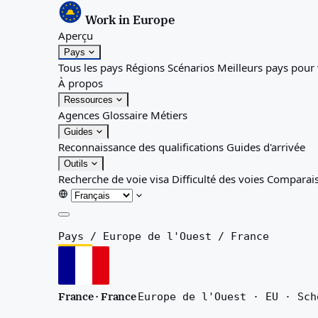
Work in Europe
Aperçu
Pays
Tous les pays
Régions
Scénarios
Meilleurs pays pour
À propos
Ressources
Agences
Glossaire
Métiers
Guides
Reconnaissance des qualifications
Guides d'arrivée
Outils
Recherche de voie visa
Difficulté des voies
Comparai
Aperçu
Pays
/
Europe de l'Ouest
/
France
Pays
Tous les pays
Régions
France · France
Europe de l'Ouest · EU · Sch
Scénarios
Meilleurs pays pour vous