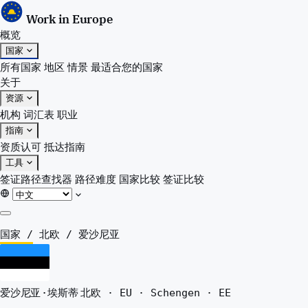
Work in Europe
概览
国家
所有国家
地区
情景
最适合您的国家
关于
资源
机构
词汇表
职业
指南
资质认可
抵达指南
工具
签证路径查找器
路径难度
国家比较
签证比较
概览
国家
/
北欧
/
爱沙尼亚
国家
所有国家
地区
爱沙尼亚 · 埃斯蒂
北欧 · EU · Schengen · EE
情景