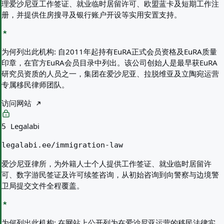
理爱沙尼亚工作签证、就业临时居留许可、欧盟蓝卡及短期工作注
册，并提供住房搜寻及银行账户开设等实用安置支持。
为何列出此机构:
自2011年起持有EuRA正式会员资格及EuRA质量
印章，在官方EuRA会员目录中列出。该公司创始人是最早获EuRA
研究员资质的人员之一，集团在爱沙尼亚、拉脱维亚及立陶宛运营
专属移民律师团队。
访问网站
Legalabi
5
legalabi.ee/immigration-law
爱沙尼亚律所，为外籍人士个人提供工作签证、就业临时居留许
可、数字游民签证及许可续签咨询，从初始咨询到向警察与边境警
卫局提交文件全程覆盖。
为何列出此机构:
在网站上公开列为在爱沙尼亚运营的移民法律实