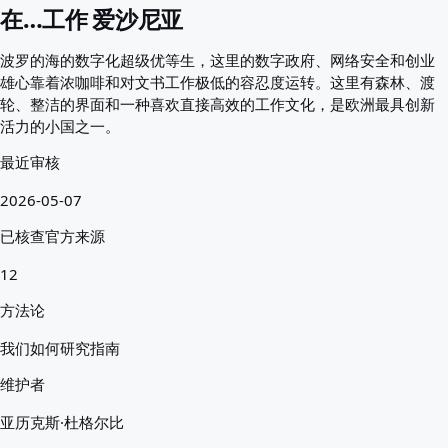
最适合您的国家
在…工作 爱沙尼亚
关于
资源
波罗的海的数字化超级优等生，这里的数字政府、网络安全和创业
机构
雄心靠着浓咖啡和对文书工作极低的容忍度运转。这里有森林、渡
词汇表
轮、整洁的界面和一种喜欢直接高效的工作文化，是欧洲最具创新
职业
活力的小国之一。
指南
资质认可
最近审核
抵达指南
2026-05-07
工具
签证路径查找器
已核查官方来源
路径难度
国家比较
12
签证比较
方法论
我们如何研究指南
维护者
亚历克斯·杜格尔比