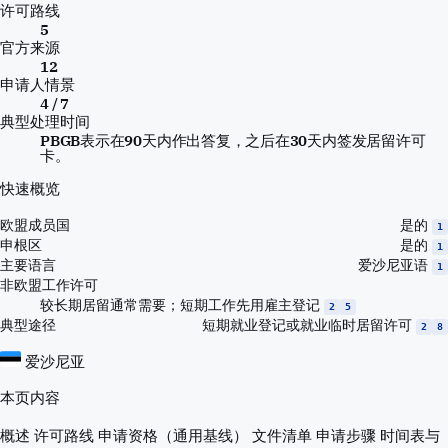
许可路线
5
官方来源
12
申请人情景
4 / 7
典型处理时间
PBGB表示在90天内作出答复，之后在30天内签发居留许可
卡。
快速概览
是的
欧盟成员国
1
是的
申根区
1
爱沙尼亚语
主要语言
1
非欧盟工作许可
较长期居留通常需要；短期工作先用雇主登记
2
5
短期就业登记或就业临时居留许可
典型途径
2
8
爱沙尼亚
本页内容
概述
许可路线
申请资格（通用基线）
文件清单
申请步骤
时间表与