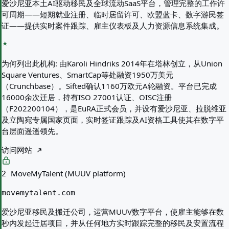
爱沙尼亚本土AI驱动移民及全球流动SaaS平台，管理完整的工作许
可周期——短期就业注册、临时居留许可、欧盟蓝卡、数字游民签
证——提供实时案件跟踪、雇主仪表板及人力资源信息系统集成。
为何列出此机构:
由Karoli Hindriks 2014年在塔林创立，从Union
Square Ventures、SmartCap等处融资1950万美元
（Crunchbase）。Sifted确认1160万欧元A轮融资。平台已完成
16000余次迁居，持有ISO 27001认证、OISC注册
（F202200104），是EuRA正式会员，并设有爱沙尼亚、拉脱维亚
及立陶宛专属国家页面，实时签证跟踪及AI资格工具使其在数字平
台层面遥遥领先。
访问网站
MoveMyTalent (MUUV platform)
2
movemytalent.com
爱沙尼亚移民及搬迁公司，运营MUUV数字平台，使雇主能够在数
秒内发起迁居项目，并从任何地方实时跟踪完整的移民及安置流程