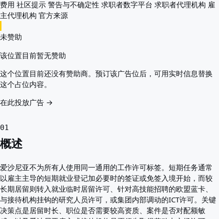
费用
社区提示
警告与不确定性
求职者数字平台
求职者代理机构
雇
主代理机构
官方来源
未赞助
该位置目前暂无赞助
这个位置目前还没有赞助商。预订该广告位后，可用实时信息替换
这个占位内容。
在此投放广告 →
01
概述
爱沙尼亚不为所有人使用同一通用的工作许可标签。短期任务通常
以雇主主导的短期就业登记加必要时的签证或免签入境开始，而较
长期居留则转入就业临时居留许可、针对高技能招聘的欧盟蓝卡、
与接待机构挂钩的研究人员许可，或集团内部调动的ICT许可。关键
决策点是居留时长、职位是否需要较高资质、案件是否对配额敏