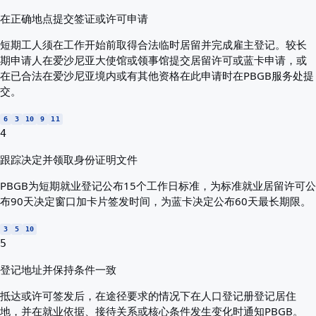
在正确地点提交签证或许可申请
短期工人须在工作开始前取得合法临时居留并完成雇主登记。较长
期申请人在爱沙尼亚大使馆或领事馆提交居留许可或蓝卡申请，或
在已合法在爱沙尼亚境内或有其他资格在此申请时在PBGB服务处提
交。
6
3
10
9
11
4
跟踪决定并领取身份证明文件
PBGB为短期就业登记公布15个工作日标准，为标准就业居留许可公
布90天决定窗口加卡片签发时间，为蓝卡决定公布60天最长期限。
3
5
10
5
登记地址并保持条件一致
抵达或许可签发后，在途径要求的情况下在人口登记册登记居住
地，并在就业依据、接待关系或核心条件发生变化时通知PBGB。