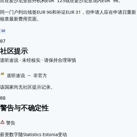
出在爱沙尼亚驻外机构EUR 125或在爱沙尼亚境内EUR 96。
同一门户列出续签EUR 96和补证EUR 31，但申请人应在申请日重新
核查最新费用页面。
10
07
社区提示
道听途说 · 未经核实 · 请保持合理审慎
道听途说 — 非官方
该国家尚无社区提示记录。
08
警告与不确定性
警告
薪资数字随Statistics Estonia变动