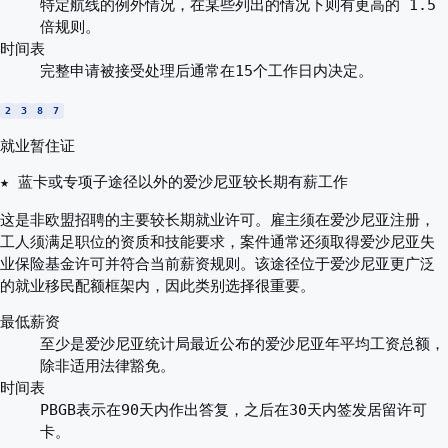
特定航线的例外情况，在某些列出的情况下则有更高的 1.5
倍规则。
时间表
完整申请被接受处理后通常在15个工作日内决定。
2
3
8
7
就业暂住证
★ 蓝卡或专项子途径以外的爱沙尼亚较长期有薪工作
这是非欧盟招聘的主要较长期就业许可。雇主须在爱沙尼亚注册，
工人须满足职位的资质和技能要求，案件通常还须取得爱沙尼亚失
业保险基金许可并符合当前薪资规则。该途径位于爱沙尼亚更广泛
的就业移民配额框架内，因此类别选择很重要。
最低薪资
至少是爱沙尼亚统计局最近公布的爱沙尼亚年平均工资总额，
除非适用法律豁免。
时间表
PBGB表示在90天内作出答复，之后在30天内签发居留许可
卡。