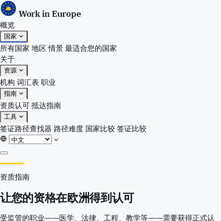
Work in Europe
概览
国家
所有国家
地区
情景
最适合您的国家
关于
资源
机构
词汇表
职业
指南
资质认可
抵达指南
工具
签证路径查找器
路径难度
国家比较
签证比较
概览
资质指南
国家
所有国家
让您的资格在欧洲得到认可
地区
情景
受监管的职业——医学、法律、工程、教学等——需要获得正式认