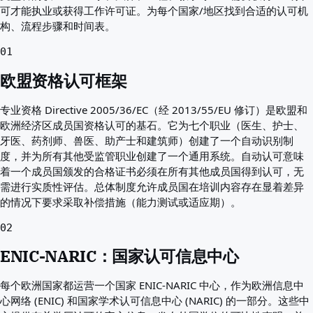
最适合您的国家
可才能执业或获得工作许可证。为每个国家/地区找到合适的认可机
关于
构、流程步骤和时间表。
资源
机构
01
词汇表
欧盟资格认可框架
职业
指南
专业资格 Directive 2005/36/EC（经 2013/55/EU 修订）是欧盟和
资质认可
欧洲经济区成员国资格认可的基石。它为七个职业（医生、护士、
抵达指南
牙医、药剂师、兽医、助产士和建筑师）创建了一个自动识别制
工具
度，并为所有其他受监管职业创建了一个通用系统。自动认可意味
签证路径查找器
着一个成员国颁发的合格证书必须在所有其他成员国得到认可，无
路径难度
需进行实质性评估。总体制度允许成员国在培训内容存在显着差异
国家比较
的情况下要求采取补偿措施（能力测试或适应期）。
签证比较
02
ENIC-NARIC：国家认可信息中心
每个欧洲国家都运营一个国家 ENIC-NARIC 中心，作为欧洲信息中
心网络 (ENIC) 和国家学术认可信息中心 (NARIC) 的一部分。这些中