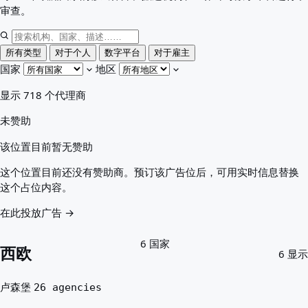
最适合您的国家
审查。
关于
资源
机构
所有类型
对于个人
数字平台
对于雇主
词汇表
国家
地区
职业
显示 718 个代理商
指南
资质认可
未赞助
抵达指南
工具
该位置目前暂无赞助
签证路径查找器
路径难度
这个位置目前还没有赞助商。预订该广告位后，可用实时信息替换
国家比较
这个占位内容。
签证比较
在此投放广告 →
6 国家
西欧
6 显示
卢森堡
26 agencies