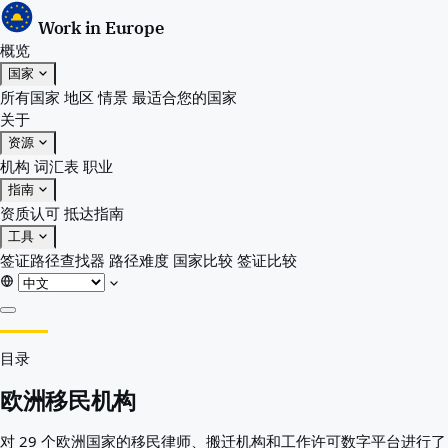
Work in Europe
概览
国家
所有国家
地区
情景
最适合您的国家
关于
资源
机构
词汇表
职业
指南
资质认可
抵达指南
工具
签证路径查找器
路径难度
国家比较
签证比较
概览
目录
国家
所有国家
欧洲移民机构
地区
情景
对 29 个欧洲国家的移民律师、搬迁机构和工作许可数字平台进行了