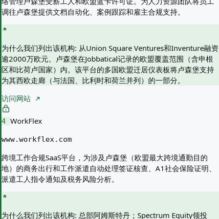
络管理卢森堡受薪工人和欧盟蓝卡许可证。为人力资源团队将员工
调往卢森堡提供文档自动化、案例跟踪和雇主合规支持。
为什么我们列出该机构:
从Union Square Ventures和Inventure融资
逾2000万欧元。卢森堡在Jobbatical记录的欧盟覆盖范围（含申根
区和比荷卢国家）内。该平台的多国欧盟迁居仪表板将卢森堡支持
为其西欧走廊（与法国、比利时和荷兰并列）的一部分。
访问网站
WorkFlex
4
www.workflex.com
跨境工作合规SaaS平台，为涉及卢森堡（欧盟最大跨境通勤目的
地）的商务出行和工作派遣自动处理签证核查、A1社会保险证明、
派遣工人指令通知及税务风险分析。
为什么我们列出该机构:
总部阿姆斯特丹；Spectrum Equity领投