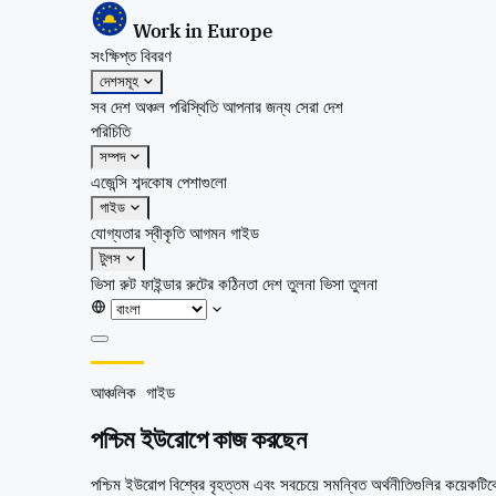
Work in Europe
সংক্ষিপ্ত বিবরণ
দেশসমূহ
সব দেশ
অঞ্চল
পরিস্থিতি
আপনার জন্য সেরা দেশ
পরিচিতি
সম্পদ
এজেন্সি
শব্দকোষ
পেশাগুলো
গাইড
যোগ্যতার স্বীকৃতি
আগমন গাইড
টুলস
ভিসা রুট ফাইন্ডার
রুটের কঠিনতা
দেশ তুলনা
ভিসা তুলনা
সংক্ষিপ্ত বিবরণ
আঞ্চলিক গাইড
দেশসমূহ
সব দেশ
পশ্চিম ইউরোপে কাজ করছেন
অঞ্চল
পরিস্থিতি
পশ্চিম ইউরোপ বিশ্বের বৃহত্তম এবং সবচেয়ে সমন্বিত অর্থনীতিগুলির কয়েকটিকে 