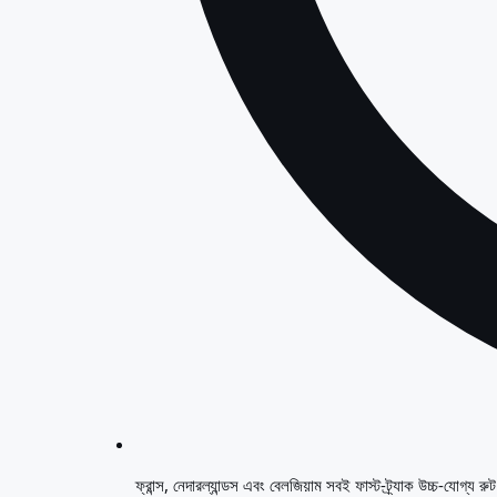
ফ্রান্স, নেদারল্যান্ডস এবং বেলজিয়াম সবই ফাস্ট-ট্র্যাক উচ্চ-যোগ্য