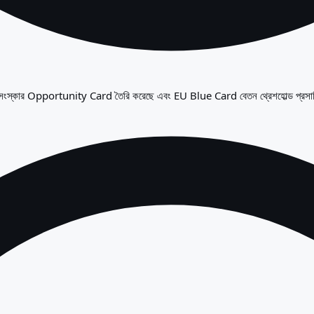
2023 সংস্কার Opportunity Card তৈরি করেছে এবং EU Blue Card বেতন থ্রেশহোল্ড প্রস