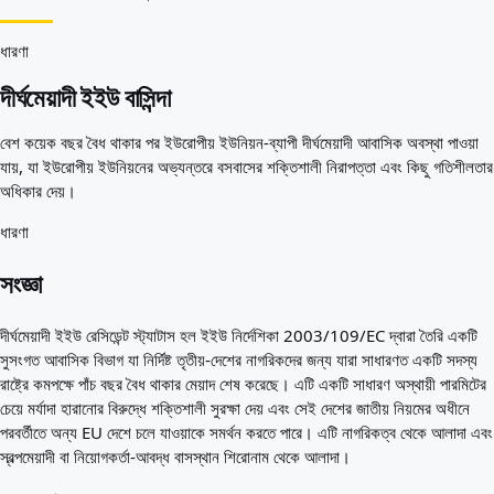
আপনার জন্য সেরা দেশ
পরিচিতি
সম্পদ
ধারণা
এজেন্সি
দীর্ঘমেয়াদী ইইউ বাসিন্দা
শব্দকোষ
পেশাগুলো
বেশ কয়েক বছর বৈধ থাকার পর ইউরোপীয় ইউনিয়ন-ব্যাপী দীর্ঘমেয়াদী আবাসিক অবস্থা পাওয়া
গাইড
যায়, যা ইউরোপীয় ইউনিয়নের অভ্যন্তরে বসবাসের শক্তিশালী নিরাপত্তা এবং কিছু গতিশীলতার
যোগ্যতার স্বীকৃতি
অধিকার দেয়।
আগমন গাইড
টুলস
ধারণা
ভিসা রুট ফাইন্ডার
রুটের কঠিনতা
সংজ্ঞা
দেশ তুলনা
ভিসা তুলনা
দীর্ঘমেয়াদী ইইউ রেসিডেন্ট স্ট্যাটাস হল ইইউ নির্দেশিকা 2003/109/EC দ্বারা তৈরি একটি
সুসংগত আবাসিক বিভাগ যা নির্দিষ্ট তৃতীয়-দেশের নাগরিকদের জন্য যারা সাধারণত একটি সদস্য
রাষ্ট্রে কমপক্ষে পাঁচ বছর বৈধ থাকার মেয়াদ শেষ করেছে। এটি একটি সাধারণ অস্থায়ী পারমিটের
চেয়ে মর্যাদা হারানোর বিরুদ্ধে শক্তিশালী সুরক্ষা দেয় এবং সেই দেশের জাতীয় নিয়মের অধীনে
পরবর্তীতে অন্য EU দেশে চলে যাওয়াকে সমর্থন করতে পারে। এটি নাগরিকত্ব থেকে আলাদা এবং
স্বল্পমেয়াদী বা নিয়োগকর্তা-আবদ্ধ বাসস্থান শিরোনাম থেকে আলাদা।