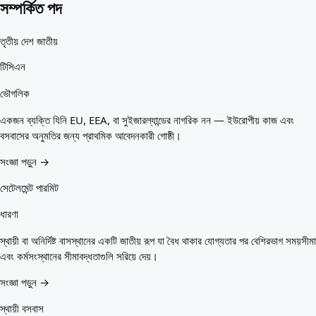
সম্পর্কিত পদ
তৃতীয় দেশ জাতীয়
টিসিএন
ভৌগলিক
একজন ব্যক্তি যিনি EU, EEA, বা সুইজারল্যান্ডের নাগরিক নন — ইউরোপীয় কাজ এবং
বসবাসের অনুমতির জন্য প্রাথমিক আবেদনকারী গোষ্ঠী।
সংজ্ঞা পড়ুন →
সেটেলমেন্ট পারমিট
ধারণা
স্থায়ী বা অনির্দিষ্ট বাসস্থানের একটি জাতীয় রূপ যা বৈধ থাকার যোগ্যতার পর বেশিরভাগ সময়সীমা
এবং কর্মসংস্থানের সীমাবদ্ধতাগুলি সরিয়ে দেয়।
সংজ্ঞা পড়ুন →
স্থায়ী বসবাস