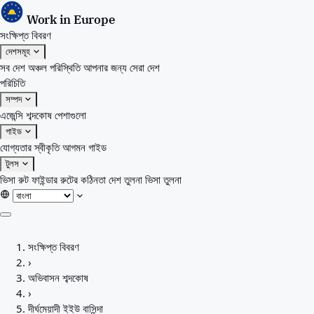
Work in Europe
সংক্ষিপ্ত বিবরণ
দেশসমূহ
সব দেশ
অঞ্চল
পরিস্থিতি
আপনার জন্য সেরা দেশ
পরিচিতি
সম্পদ
এজেন্সি
শব্দকোষ
পেশাগুলো
গাইড
যোগ্যতার স্বীকৃতি
আগমন গাইড
টুলস
ভিসা রুট ফাইন্ডার
রুটের কঠিনতা
দেশ তুলনা
ভিসা তুলনা
সংক্ষিপ্ত বিবরণ
সংক্ষিপ্ত বিবরণ
দেশসমূহ
›
সব দেশ
অভিবাসন শব্দকোষ
অঞ্চল
›
পরিস্থিতি
দীর্ঘমেয়াদী ইইউ বাসিন্দা