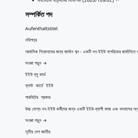
দীর্ঘমেয়াদী বাসিন্দাদের নির্দেশিকা (2003/109/EC)
↗
সম্পর্কিত পদ
Aufenthaltstitel
নথিপত্র
আবাসিক শিরোনামের জন্য জার্মান শব্দ - একটি নন-ইইউ নাগরিকের জার্মানিতে
সংজ্ঞা পড়ুন →
ইইউ ব্লু কার্ড
ব্লাউ কার্তে ইইউ
পারমিটের প্রকার
উচ্চ যোগ্য নন-ইইউ কর্মীদের জন্য একটি ইইউ-ব্যাপী কাজ এবং বসবাসের অনু
সংজ্ঞা পড়ুন →
তৃতীয় দেশ জাতীয়