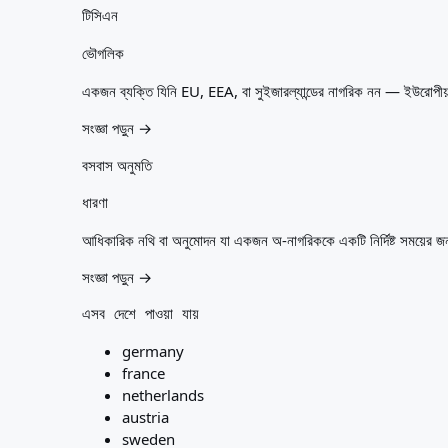
টিসিএন
ভৌগলিক
একজন ব্যক্তি যিনি EU, EEA, বা সুইজারল্যান্ডের নাগরিক নন — ইউরোপীয
সংজ্ঞা পড়ুন →
বসবাস অনুমতি
ধারণা
আধিকারিক নথি বা অনুমোদন যা একজন অ-নাগরিককে একটি নির্দিষ্ট সময়ের জ
সংজ্ঞা পড়ুন →
এসব দেশে পাওয়া যায়
germany
france
netherlands
austria
sweden