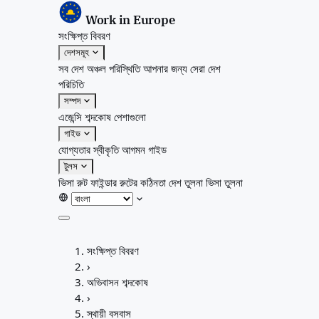
Work in Europe
সংক্ষিপ্ত বিবরণ
দেশসমূহ
সব দেশ
অঞ্চল
পরিস্থিতি
আপনার জন্য সেরা দেশ
পরিচিতি
সম্পদ
এজেন্সি
শব্দকোষ
পেশাগুলো
গাইড
যোগ্যতার স্বীকৃতি
আগমন গাইড
টুলস
ভিসা রুট ফাইন্ডার
রুটের কঠিনতা
দেশ তুলনা
ভিসা তুলনা
সংক্ষিপ্ত বিবরণ
সংক্ষিপ্ত বিবরণ
দেশসমূহ
›
সব দেশ
অভিবাসন শব্দকোষ
অঞ্চল
›
পরিস্থিতি
স্থায়ী বসবাস