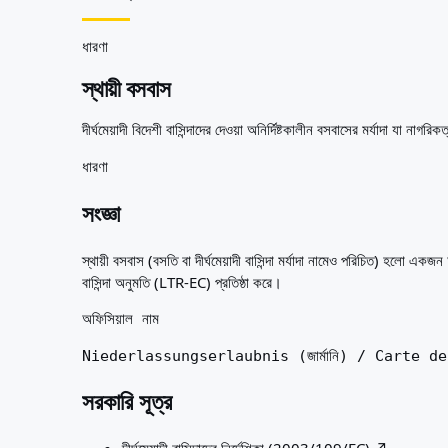
আপনার জন্য সেরা দেশ
পরিচিতি
সম্পদ
ধারণা
এজেন্সি
স্থায়ী বসবাস
শব্দকোষ
পেশাগুলো
দীর্ঘমেয়াদী বিদেশী বাসিন্দাদের দেওয়া অনির্দিষ্টকালীন বসবাসের মর্যাদা যা না
গাইড
যোগ্যতার স্বীকৃতি
ধারণা
আগমন গাইড
টুলস
সংজ্ঞা
ভিসা রুট ফাইন্ডার
রুটের কঠিনতা
স্থায়ী বসবাস (বসতি বা দীর্ঘমেয়াদী বাসিন্দা মর্যাদা নামেও পরিচিত) হলো
দেশ তুলনা
বাসিন্দা অনুমতি (LTR-EC) প্রতিষ্ঠা করে।
ভিসা তুলনা
অফিসিয়াল নাম
Niederlassungserlaubnis (জার্মানি) / Carte de 
সরকারি সূত্র