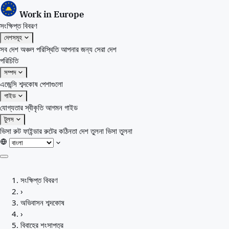
Work in Europe
সংক্ষিপ্ত বিবরণ
দেশসমূহ
সব দেশ
অঞ্চল
পরিস্থিতি
আপনার জন্য সেরা দেশ
পরিচিতি
সম্পদ
এজেন্সি
শব্দকোষ
পেশাগুলো
গাইড
যোগ্যতার স্বীকৃতি
আগমন গাইড
টুলস
ভিসা রুট ফাইন্ডার
রুটের কঠিনতা
দেশ তুলনা
ভিসা তুলনা
সংক্ষিপ্ত বিবরণ
সংক্ষিপ্ত বিবরণ
দেশসমূহ
›
সব দেশ
অভিবাসন শব্দকোষ
অঞ্চল
›
পরিস্থিতি
বিবাহের শংসাপত্র