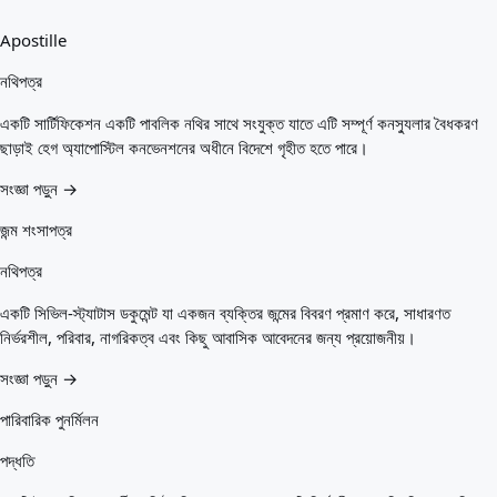
Apostille
নথিপত্র
একটি সার্টিফিকেশন একটি পাবলিক নথির সাথে সংযুক্ত যাতে এটি সম্পূর্ণ কনস্যুলার বৈধকরণ
ছাড়াই হেগ অ্যাপোস্টিল কনভেনশনের অধীনে বিদেশে গৃহীত হতে পারে।
সংজ্ঞা পড়ুন →
জন্ম শংসাপত্র
নথিপত্র
একটি সিভিল-স্ট্যাটাস ডকুমেন্ট যা একজন ব্যক্তির জন্মের বিবরণ প্রমাণ করে, সাধারণত
নির্ভরশীল, পরিবার, নাগরিকত্ব এবং কিছু আবাসিক আবেদনের জন্য প্রয়োজনীয়।
সংজ্ঞা পড়ুন →
পারিবারিক পুনর্মিলন
পদ্ধতি