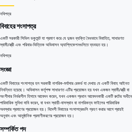
আপনার জন্য সেরা দেশ
পরিচিতি
সম্পদ
নথিপত্র
এজেন্সি
বিবাহের শংসাপত্র
শব্দকোষ
পেশাগুলো
একটি সরকারী সিভিল ডকুমেন্ট যা প্রমাণ করে যে দুজন ব্যক্তি বৈধভাবে বিবাহিত, সাধারণত
গাইড
স্বামী/স্ত্রী এবং পরিবার-ভিত্তিক অভিবাসন অ্যাপ্লিকেশনগুলিতে ব্যবহৃত হয়।
যোগ্যতার স্বীকৃতি
আগমন গাইড
নথিপত্র
টুলস
ভিসা রুট ফাইন্ডার
সংজ্ঞা
রুটের কঠিনতা
দেশ তুলনা
একটি বিবাহের শংসাপত্র হল সরকারী নাগরিক-মর্যাদার রেকর্ড যা দেখায় যে একটি বিবাহ আইনত
ভিসা তুলনা
নিবন্ধিত হয়েছে। অভিবাসন কর্তৃপক্ষ সাধারণত এটির প্রয়োজন হয় যখন একজন স্বামী/স্ত্রী বা
অংশীদার নির্ভরশীল হিসাবে আবেদন করেন, যখন একজন প্রধান আবেদনকারী একটি রুটের অধীনে
পারিবারিক সুবিধা দাবি করেন, বা যখন স্থায়ী-বাসস্থান বা নাগরিকত্ব ফাইলের পারিবারিক
অবস্থার প্রমাণের প্রয়োজন হয়। বিদেশী বিবাহের শংসাপত্রগুলি গ্রহণ করার আগে প্রায়ই
অনুবাদ এবং আনুষ্ঠানিক প্রমাণীকরণের প্রয়োজন হয়।
সম্পর্কিত পদ