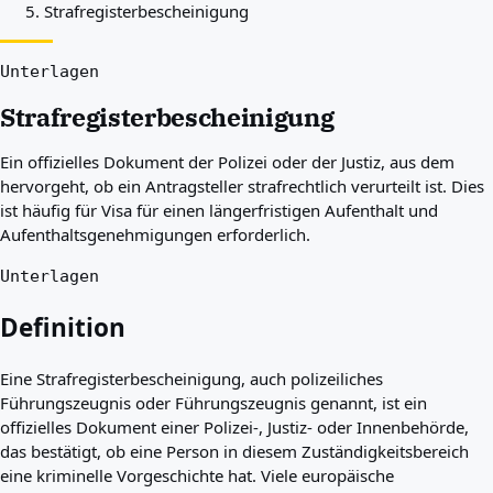
Strafregisterbescheinigung
Beste Länder für Sie
Über uns
Ressourcen
Unterlagen
Agenturen
Strafregisterbescheinigung
Glossar
Berufe
Ein offizielles Dokument der Polizei oder der Justiz, aus dem
Ratgeber
hervorgeht, ob ein Antragsteller strafrechtlich verurteilt ist. Dies
Qualifikationsanerkennung
ist häufig für Visa für einen längerfristigen Aufenthalt und
Ankunftsleitfäden
Aufenthaltsgenehmigungen erforderlich.
Werkzeuge
Visum-Routen-Finder
Unterlagen
Routenschwierigkeitsgrad
Ländervergleich
Definition
Visavergleiche
Eine Strafregisterbescheinigung, auch polizeiliches
Führungszeugnis oder Führungszeugnis genannt, ist ein
offizielles Dokument einer Polizei-, Justiz- oder Innenbehörde,
das bestätigt, ob eine Person in diesem Zuständigkeitsbereich
eine kriminelle Vorgeschichte hat. Viele europäische