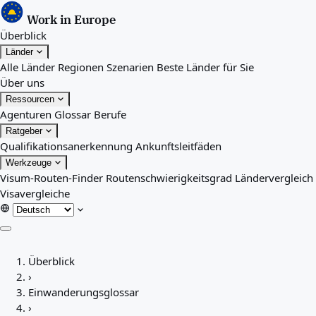
Work in Europe
Überblick
Länder
Alle Länder
Regionen
Szenarien
Beste Länder für Sie
Über uns
Ressourcen
Agenturen
Glossar
Berufe
Ratgeber
Qualifikationsanerkennung
Ankunftsleitfäden
Werkzeuge
Visum-Routen-Finder
Routenschwierigkeitsgrad
Ländervergleich
Visavergleiche
Überblick
Überblick
Länder
›
Alle Länder
Einwanderungsglossar
Regionen
›
Szenarien