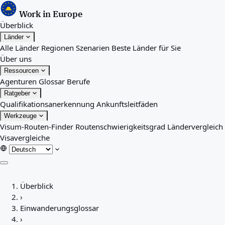
Work in Europe
Überblick
Länder
Alle Länder
Regionen
Szenarien
Beste Länder für Sie
Über uns
Ressourcen
Agenturen
Glossar
Berufe
Ratgeber
Qualifikationsanerkennung
Ankunftsleitfäden
Werkzeuge
Visum-Routen-Finder
Routenschwierigkeitsgrad
Ländervergleich
Visavergleiche
Überblick
Überblick
Länder
›
Alle Länder
Einwanderungsglossar
Regionen
›
Szenarien