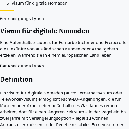
Visum für digitale Nomaden
Beste Länder für Sie
Über uns
Ressourcen
Genehmigungstypen
Agenturen
Visum für digitale Nomaden
Glossar
Berufe
Eine Aufenthaltserlaubnis für Fernarbeitnehmer und Freiberufler,
Ratgeber
die Einkünfte von ausländischen Kunden oder Arbeitgebern
Qualifikationsanerkennung
erzielen, während sie in einem europäischen Land leben.
Ankunftsleitfäden
Werkzeuge
Genehmigungstypen
Visum-Routen-Finder
Routenschwierigkeitsgrad
Definition
Ländervergleich
Visavergleiche
Ein Visum für digitale Nomaden (auch: Fernarbeitsvisum oder
Teleworker-Visum) ermöglicht Nicht-EU-Angehörigen, die für
Kunden oder Arbeitgeber außerhalb des Gastlandes remote
arbeiten, dort für einen längeren Zeitraum – in der Regel ein bis
zwei Jahre mit Verlängerungsoption – legal zu wohnen.
Antragsteller müssen in der Regel ein stabiles Ferneinkommen