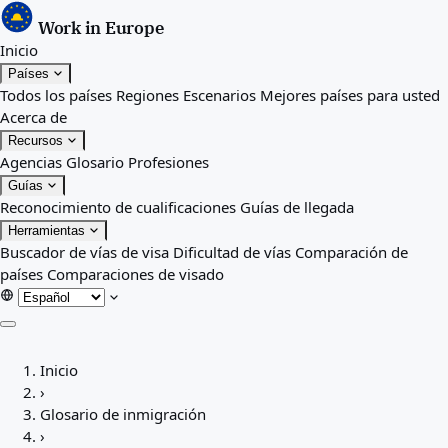
Work in Europe
Inicio
Países
Todos los países
Regiones
Escenarios
Mejores países para usted
Acerca de
Recursos
Agencias
Glosario
Profesiones
Guías
Reconocimiento de cualificaciones
Guías de llegada
Herramientas
Buscador de vías de visa
Dificultad de vías
Comparación de
países
Comparaciones de visado
Inicio
Inicio
Países
›
Todos los países
Glosario de inmigración
Regiones
›
Escenarios