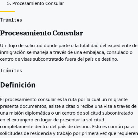
Procesamiento Consular
Mejores países para usted
Acerca de
Recursos
Trámites
Agencias
Procesamiento Consular
Glosario
Profesiones
Un flujo de solicitud donde parte o la totalidad del expediente de
Guías
inmigración se maneja a través de una embajada, consulado o
Reconocimiento de cualificaciones
centro de visas subcontratado fuera del país de destino.
Guías de llegada
Herramientas
Trámites
Buscador de vías de visa
Dificultad de vías
Definición
Comparación de países
Comparaciones de visado
El procesamiento consular es la ruta por la cual un migrante
presenta documentos, asiste a citas o recibe una visa a través de
una misión diplomática o un centro de solicitud subcontratado
en el extranjero en lugar de presentar la solicitud
completamente dentro del país de destino. Esto es común para
solicitudes de residencia y trabajo por primera vez que requieren